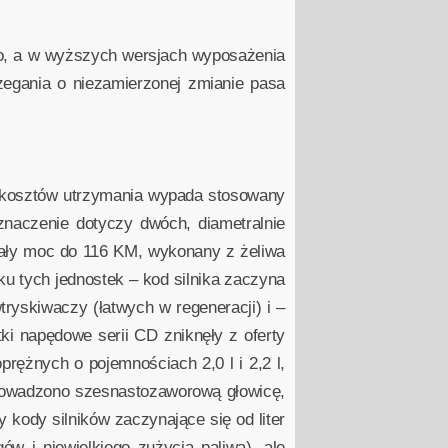
o, a w wyższych wersjach wyposażenia
zegania o niezamierzonej zmianie pasa
 i kosztów utrzymania wypada stosowany
znaczenie dotyczy dwóch, diametralnie
iały moc do 116 KM, wykonany z żeliwa
 tych jednostek – kod silnika zaczyna
tryskiwaczy (łatwych w regeneracji) i –
i napędowe serii CD zniknęły z oferty
rężnych o pojemnościach 2,0 l i 2,2 l,
rowadzono szesnastozaworową głowicę,
kody silników zaczynające się od liter
w i niewielkiego zużycia paliwa), ale