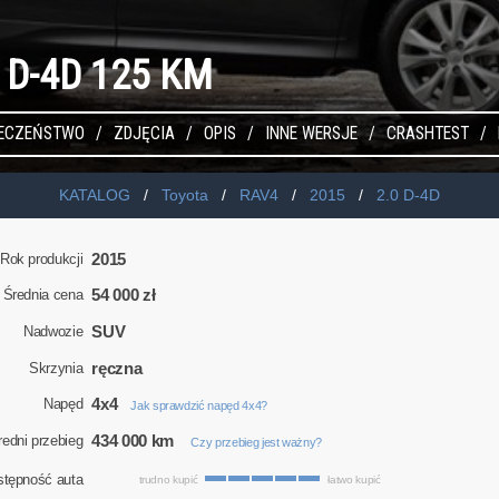
0 D-4D 125 KM
IECZEŃSTWO
ZDJĘCIA
OPIS
INNE WERSJE
CRASHTEST
KATALOG
Toyota
RAV4
2015
2.0 D-4D
2015
Rok produkcji
54 000 zł
Średnia cena
SUV
Nadwozie
ręczna
Skrzynia
4x4
Napęd
Jak sprawdzić napęd 4x4?
434 000 km
redni przebieg
Czy przebieg jest ważny?
stępność auta
trudno kupić
łatwo kupić