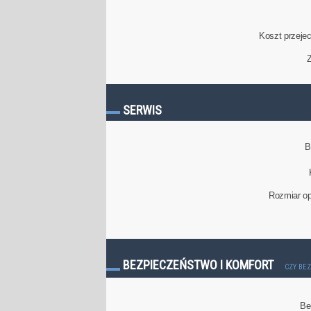
Koszt przeje
Z
SERWIS
B
Rozmiar op
BEZPIECZEŃSTWO I KOMFORT
CZY BE
Be