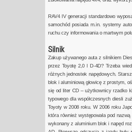
RAV4 IV generacji standardowo wypos
samochód posiada m.in. systemy autom
ruchu czy informowania o martwym polu
Silnik
Zakup używanego auta z silnikiem Dies
przez Toyotę 2,0 l D-4D? Trzeba wied
różnych jednostek napędowych. Starsz
blok i aluminiową głowicę z prostym,
się od liter CD – użytkownicy rzadko k
typowego dla współczesnych diesli zu
Toyoty w 2008 roku. W 2006 roku Japoń
która również występowała pod nazwą
wykonany z aluminium blok i napęd roz
AD. Pierwsze odczucia z jazdy były p