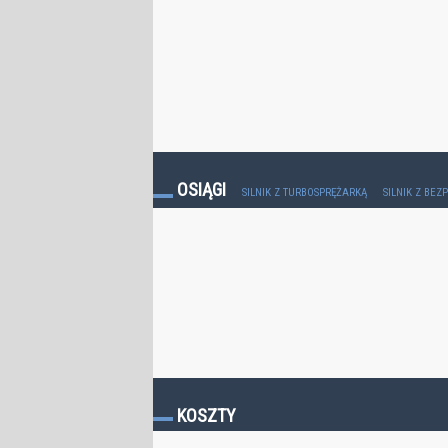
OSIĄGI
SILNIK Z TURBOSPRĘŻARKĄ
SILNIK Z BE
KOSZTY