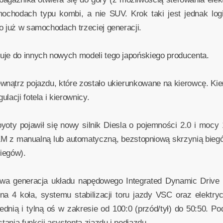
ochodach typu kombi, a nie SUV. Krok taki jest jednak log
o już w samochodach trzeciej generacji.
uje do innych nowych modeli tego japońskiego producenta.
nątrz pojazdu, które zostało ukierunkowane na kierowcę. Kier
lacji fotela i kierownicy.
oty pojawił się nowy silnik Diesla o pojemności 2.0 i moc
KM z manualną lub automatyczną, bezstopniową skrzynią bieg
iegów).
wa generacja układu napędowego Integrated Dynamic Drive
 na 4 koła, systemu stabilizacji toru jazdy VSC oraz elekt
nią i tylną oś w zakresie od 100:0 (przód/tył) do 50:50. Po
ania funkcji asystenta zjazdu i podjazdu.