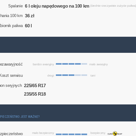
6 l oleju napędowego na 100 km
Spalanie
(średnie rzeczywiste zużycie paliwa
36 zł
chania 100 km
60 l
biornik paliwa
ezawaryjność
bardzo awaryjny
mało awaryjny
Koszt serwisu
drogi
tani
225/65 R17
on seryjnych
235/55 R18
ZPIECZEŃSTWO JEST WAŻNE?
mało bezpieczny
bezpieczny
zpieczeństwo