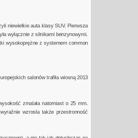
li niewielkie auta klasy SUV. Pierwsza
była wyłącznie z silnikami benzynowymi.
nostki wysokoprężne z systemem common
uropejskich salonów trafiła wiosną 2013
wysokość zmalała natomiast o 25 mm.
 wyraźnie wzrosła także przestronność
trycznego), a nie tak jak dotychczas na