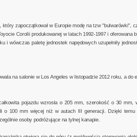
który zapoczątkował w Europie modę na tzw "bulwarówki", czy
oyocie Corolii produkowanej w latach 1992-1997 i oferowana 
roku i wówczas paletę jednostek napędowych uzupełniły jed
ała na salonie w Los Angeles w listopadzie 2012 roku, a do e
 całkowita pojazdu wzrosła o 205 mm, szerokość o 30 mm, 
 o 100 mm więcej niż w autach III generacji. Dzięki temu
ególnie osoby podróżujące na tylnej kanapie.
bagażnika otwiera się do góry (z możliwością sterowania elek