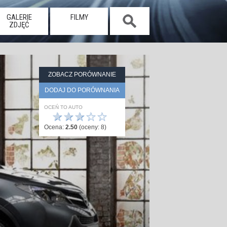
GALERIE
FILMY
ZDJĘĆ
ZOBACZ PORÓWNANIE
DODAJ DO PORÓWNANIA
OCEŃ TO AUTO
★
★
★
☆
☆
Ocena:
2.50
(oceny:
8
)