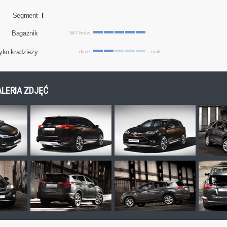
I
Segment
Bagażnik
547 litrów
yko kradzieży
duże
małe
ALERIA ZDJĘĆ