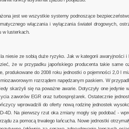
ażona jest we wszystkie systemy podnoszące bezpieczeństw
atycznego włączania i wyłączania świateł drogowych, ostr
 w lusterkach.
la niesie ze sobią duże ryzyko. Jak w kategorii awaryjności
zieć, że w przypadku japońskiego producenta takie same o
e, produkowane do 2008 roku jednostki o pojemności 2,0 l m
 ośmiozaworowym rozrządem napędzanym paskiem. W przypadku
iedy skarżyli się na poważne awarie. Dotyczyły one jedynie w
życia zaworów EGR oraz turbosprężarek. Ostatecznie jednostk
czycy wprowadzili do oferty nową rodzinę jednostek wysokop
 D-4D. Na pierwszy rzut oka zmiany mogły się podobać - wp
rządu za pomocą trwałego łańcucha. Nowe jednostki otrzymały 
ozytywne (głównie za sprawą zdecydowanie lepszych osiągó