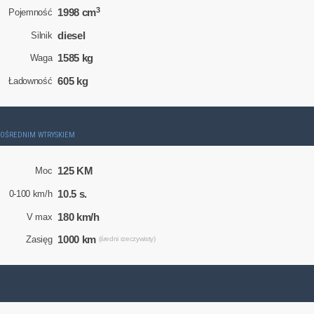
3
1998 cm
Pojemność
diesel
Silnik
1585 kg
Waga
605 kg
Ładowność
ZPOŚREDNIM WTRYSKIEM
125 KM
Moc
10.5 s.
0-100 km/h
180 km/h
V max
1000 km
Zasięg
(średni rzeczywisty)