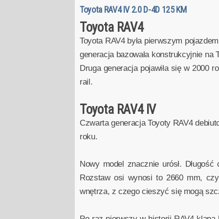
Toyota RAV4 IV 2.0 D-4D 125 KM
Toyota RAV4
Toyota RAV4 była pierwszym pojazdem, 
generacja bazowała konstrukcyjnie na T
Druga generacja pojawiła się w 2000 
rail.
Toyota RAV4 IV
Czwarta generacja Toyoty RAV4 debiutow
roku.
Nowy model znacznie urósł. Długość
Rozstaw osi wynosi to 2660 mm, czyli
wnętrza, z czego cieszyć się mogą szcz
Po raz pierwszy w historii RAV4 klapa 