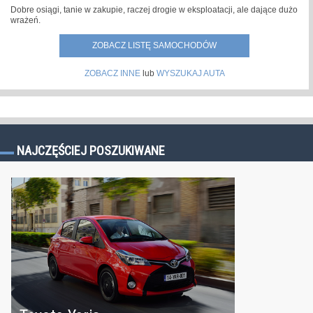
Dobre osiągi, tanie w zakupie, raczej drogie w eksploatacji, ale dające dużo
wrażeń.
ZOBACZ LISTĘ SAMOCHODÓW
ZOBACZ INNE
lub
WYSZUKAJ AUTA
NAJCZĘŚCIEJ POSZUKIWANE