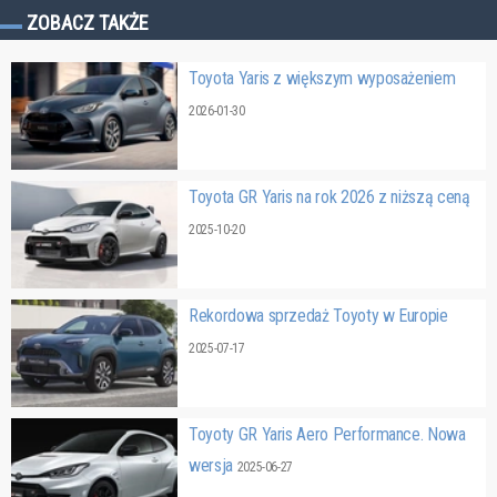
ZOBACZ TAKŻE
Toyota Yaris z większym wyposażeniem
2026-01-30
Toyota GR Yaris na rok 2026 z niższą ceną
2025-10-20
Rekordowa sprzedaż Toyoty w Europie
2025-07-17
Toyoty GR Yaris Aero Performance. Nowa
wersja
2025-06-27