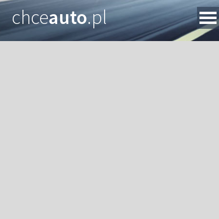
chce
auto
.pl