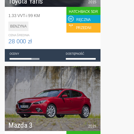
Toyota Yaris
2015
HATCHBACK 5DR
1.33 VVT-i 99 KM
RĘCZNA
BENZYNA
PRZEDNI
CENA ŚREDNIA
28 000 zł
OCENY
DOSTĘPNOŚĆ
Mazda 3
2015