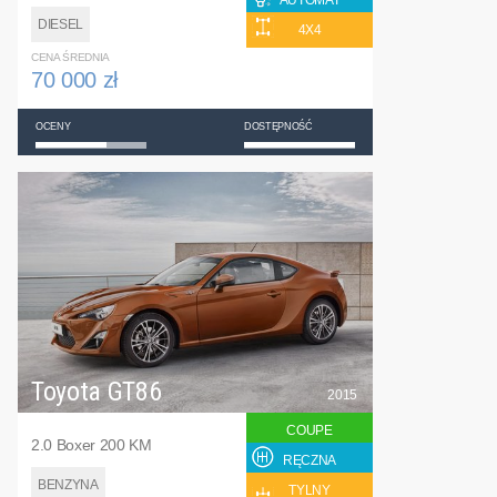
AUTOMAT
DIESEL
4X4
CENA ŚREDNIA
70 000 zł
OCENY
DOSTĘPNOŚĆ
Toyota GT86
2015
COUPE
2.0 Boxer 200 KM
RĘCZNA
BENZYNA
TYLNY