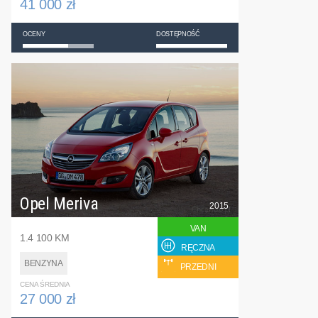
41 000 zł
OCENY
DOSTĘPNOŚĆ
Opel Meriva
2015
VAN
1.4 100 KM
RĘCZNA
BENZYNA
PRZEDNI
CENA ŚREDNIA
27 000 zł