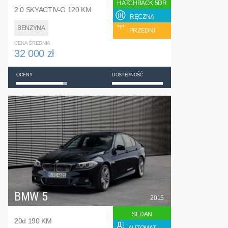
HATCHBACK 5DR
2.0 SKYACTIV-G 120 KM
RĘCZNA
BENZYNA
PRZEDNI
CENA ŚREDNIA
32 000 zł
OCENY
DOSTĘPNOŚĆ
BMW 5
2015
SEDAN
20d 190 KM