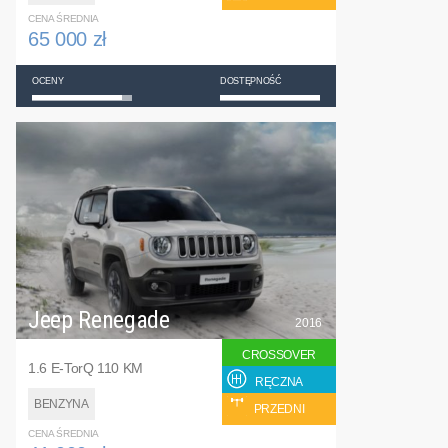
CENA ŚREDNIA
65 000 zł
OCENY
DOSTĘPNOŚĆ
Jeep Renegade
2016
CROSSOVER
1.6 E-TorQ 110 KM
RĘCZNA
BENZYNA
PRZEDNI
CENA ŚREDNIA