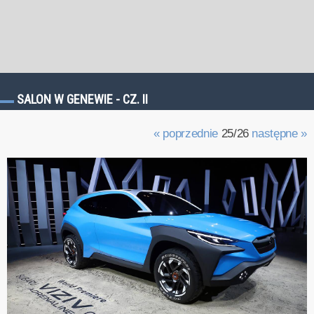
SALON W GENEWIE - CZ. II
« poprzednie
25/26
następne »