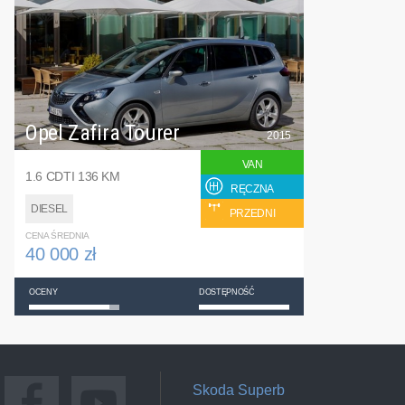
Opel Zafira Tourer
2015
VAN
1.6 CDTI 136 KM
RĘCZNA
DIESEL
PRZEDNI
CENA ŚREDNIA
40 000 zł
OCENY
DOSTĘPNOŚĆ
Skoda Superb