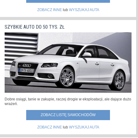
ZOBACZ INNE
lub
WYSZUKAJ AUTA
SZYBKIE AUTO DO 50 TYS. ZŁ
Dobre osiągi, tanie w zakupie, raczej drogie w eksploatacji, ale dające dużo
wrażeń.
ZOBACZ LISTĘ SAMOCHODÓW
ZOBACZ INNE
lub
WYSZUKAJ AUTA