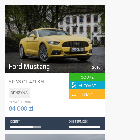
Ford Mustang
2016
COUPE
5.0 V8 GT 421 KM
AUTOMAT
BENZYNA
TYLNY
CENA ŚREDNIA
84 000 zł
OCENY
DOSTĘPNOŚĆ