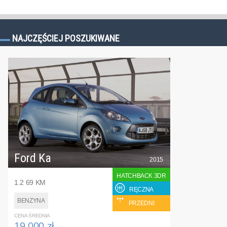
NAJCZĘŚCIEJ POSZUKIWANE
Ford Ka
2015
HATCHBACK 3DR
1.2 69 KM
RĘCZNA
BENZYNA
PRZEDNI
CENA ŚREDNIA
19 000 zł