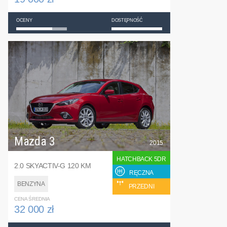
OCENY
DOSTĘPNOŚĆ
Mazda 3
2015
HATCHBACK 5DR
2.0 SKYACTIV-G 120 KM
RĘCZNA
BENZYNA
PRZEDNI
CENA ŚREDNIA
32 000 zł