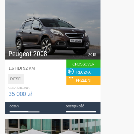
Peugeot 2008
2015
CROSSOVER
1.6 HDI 92 KM
RĘCZNA
DIESEL
PRZEDNI
CENA ŚREDNIA
35 000 zł
OCENY
DOSTĘPNOŚĆ