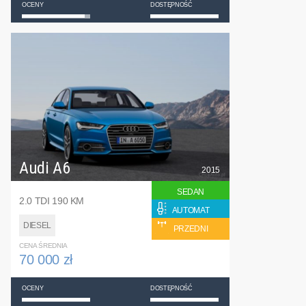
OCENY
DOSTĘPNOŚĆ
Audi A6
2015
SEDAN
2.0 TDI 190 KM
AUTOMAT
DIESEL
PRZEDNI
CENA ŚREDNIA
70 000 zł
OCENY
DOSTĘPNOŚĆ