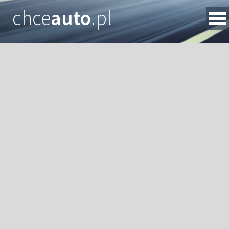
chce
auto
.pl