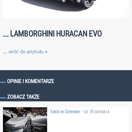
LAMBORGHINI HURACAN EVO
...
wróć do artykułu
»
OPINIE I KOMENTARZE
ZOBACZ TAKŻE
Salon w Genewie - cz. III
2019-03-14