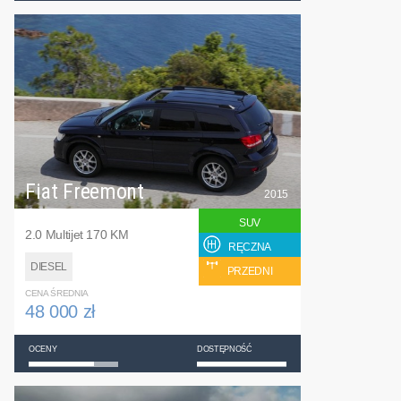
Fiat Freemont
2015
SUV
2.0 Multijet 170 KM
RĘCZNA
DIESEL
PRZEDNI
CENA ŚREDNIA
48 000 zł
OCENY
DOSTĘPNOŚĆ