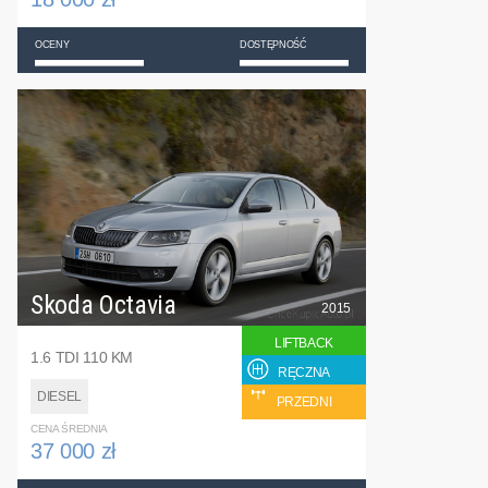
OCENY
DOSTĘPNOŚĆ
Skoda Octavia
2015
LIFTBACK
1.6 TDI 110 KM
RĘCZNA
DIESEL
PRZEDNI
CENA ŚREDNIA
37 000 zł