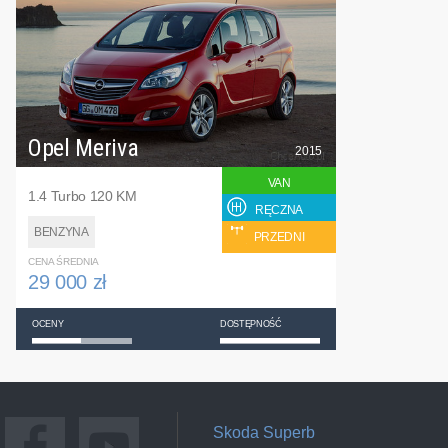
Opel Meriva
2015
VAN
1.4 Turbo 120 KM
RĘCZNA
BENZYNA
PRZEDNI
CENA ŚREDNIA
29 000 zł
OCENY
DOSTĘPNOŚĆ
Skoda Superb