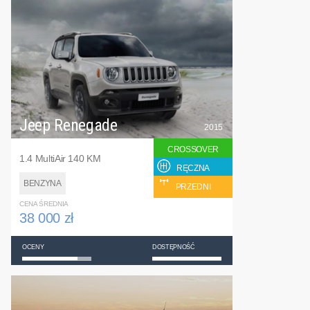
Jeep Renegade
2015
CROSSOVER
1.4 MultiAir 140 KM
RĘCZNA
BENZYNA
PRZEDNI
CENA ŚREDNIA
38 000 zł
OCENY
DOSTĘPNOŚĆ