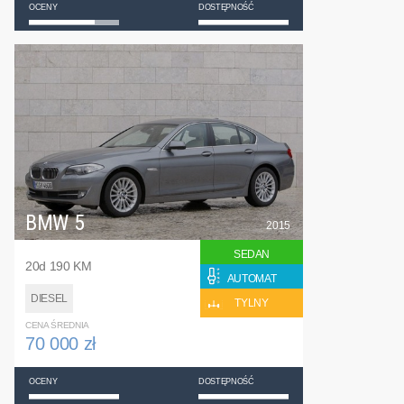
OCENY
DOSTĘPNOŚĆ
BMW 5
2015
SEDAN
20d 190 KM
AUTOMAT
DIESEL
TYLNY
CENA ŚREDNIA
70 000 zł
OCENY
DOSTĘPNOŚĆ