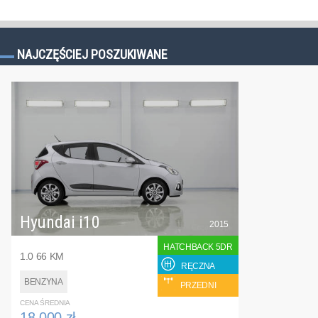
NAJCZĘŚCIEJ POSZUKIWANE
Hyundai i10
2015
HATCHBACK 5DR
1.0 66 KM
RĘCZNA
BENZYNA
PRZEDNI
CENA ŚREDNIA
18 000 zł