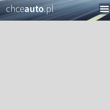
chce
auto
.pl