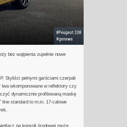
#Peugeot 208
#genewa
leży bez wątpienia zupełnie nowe
Styliści pełnymi garściami czerpali
y lwa wkomponowane w reflektory czy
rzeczyć dynamicznie profilowaną maskę
line standard to m.in. 17-calowe
rek.
świetlacz na konsoli środowej może