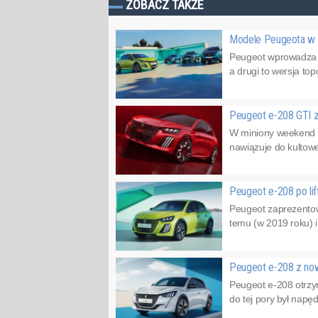
ZOBACZ TAKŻE
Modele Peugeota w n
Peugeot wprowadza do
a drugi to wersja to
Peugeot e-208 GTI 
W miniony weekend o
nawiązuje do kultow
Peugeot e-208 po lif
Peugeot zaprezentowa
temu (w 2019 roku) i 
Peugeot e-208 z n
Peugeot e-208 otrzy
do tej pory był napę