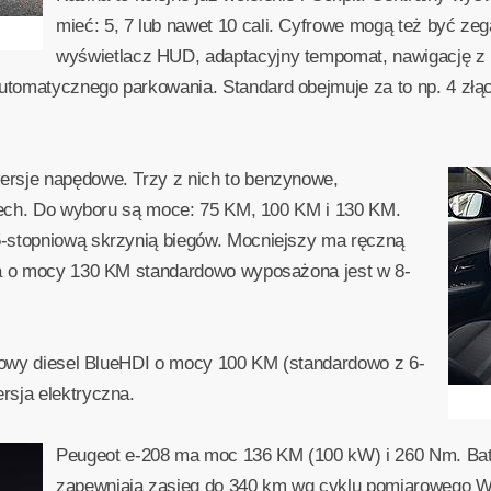
mieć: 5, 7 lub nawet 10 cali. Cyfrowe mogą też być zegar
wyświetlacz HUD, adaptacyjny tempomat, nawigację z i
tomatycznego parkowania. Standard obejmuje za to np. 4 złąc
rsje napędowe. Trzy z nich to benzynowe,
eTech. Do wyboru są moce: 75 KM, 100 KM i 130 KM.
-stopniową skrzynią biegów. Mocniejszy ma ręczną
ja o mocy 130 KM standardowo wyposażona jest w 8-
drowy diesel BlueHDI o mocy 100 KM (standardowo z 6-
rsja elektryczna.
Peugeot e-208 ma moc 136 KM (100 kW) i 260 Nm. Bat
zapewniają zasięg do 340 km wg cyklu pomiarowego 