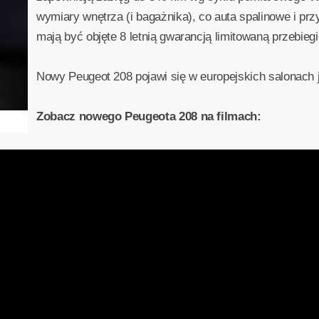
wymiary wnętrza (i bagażnika), co auta spalinowe i prz
mają być objęte 8 letnią gwarancją limitowaną przebieg
Nowy Peugeot 208 pojawi się w europejskich salonach j
Zobacz nowego Peugeota 208 na filmach: