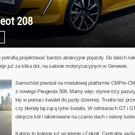
eot 208
e potrafią projektować bardzo atrakcyjne pojazdy. Do takich na
tje już za kilka dni, na salonie motoryzacyjnym w Genewie.
Samochód powstał na modułowej platformie CMP/e-CMP. 
z nowego Peugeota 508. Mamy więc słynne trzy pazur
kły w postaci świateł do jazdy dziennej. Trudno też p
czy blendę łączącą tylne światła. W odmianach GT i GT 
obręcze kół i lakierowane na czarno dach i osłony luste
Kabina to kolejne już wcielenie i-Cokpit. Centralny wy