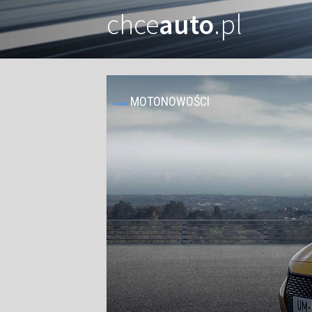
chce
auto
.pl
MOTONOWOŚCI