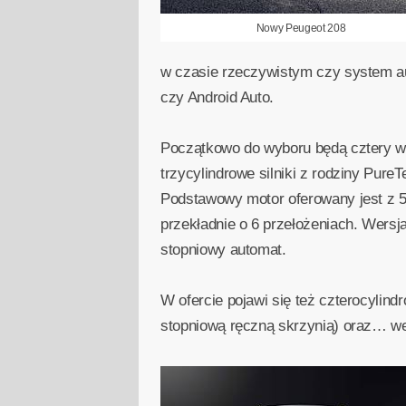
Nowy Peugeot 208
w czasie rzeczywistym czy system au
czy Android Auto.
Początkowo do wyboru będą cztery we
trzycylindrowe silniki z rodziny Pur
Podstawowy motor oferowany jest z 5
przekładnie o 6 przełożeniach. Wers
stopniowy automat.
W ofercie pojawi się też czterocylin
stopniową ręczną skrzynią) oraz… we