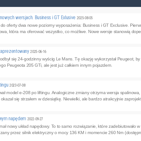
owych wersjach. Business i GT Exlusive
2025-08-05
 oferty dwa nowe poziomy wyposażenia: Business i GT Exclusive. Pierwszy
powa, która ma oferować wszystko, co możliwe. Nowe wersje stanowią dopeł
zaprezentowany
2025-06-16
dbył się 24-godzinny wyścig Le Mans. Tę okazję wykorzystał Peugeot, b
ego Peugeota 205 GTi, ale jest już całkiem innym pojazdem.
tingu
2023-07-08
ł model e-208 po liftingu. Analogiczne zmiany otrzyma wersja spalinowa, 
okazał się strzałem w dziesiątkę. Niewielki, ale bardzo atrakcyjnie zaproje
owym napędem
2022-09-27
mał nowy układ napędowy. To to samo rozwiązanie, które zadebiutowało
dzany przez silnik elektryczny o mocy 136 KM i momencie 260 Nm (dostępny