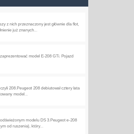
 z nich przeznaczony jest głównie dla flot,
nienie już znanych...
y zaprezentować model E-208 GTi. Pojazd
czyli 208.Peugeot 208 debiutował cztery lata
ktowany model...
 w odświeżonym modelu DS 3.Peugeot e-208
m od ruszenia), który...