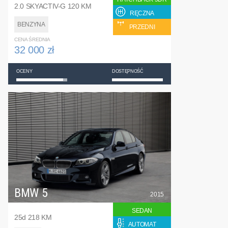
2.0 SKYACTIV-G 120 KM
RĘCZNA
BENZYNA
PRZEDNI
CENA ŚREDNIA
32 000 zł
OCENY
DOSTĘPNOŚĆ
BMW 5
2015
SEDAN
25d 218 KM
AUTOMAT