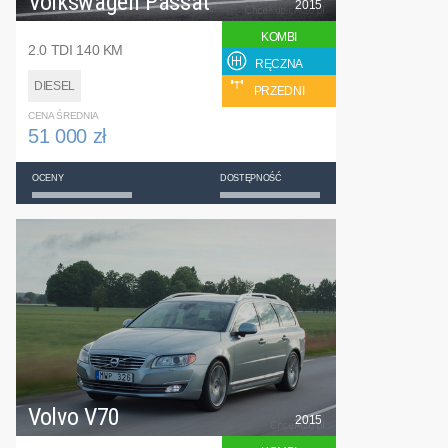
Volkswagen Passat
2015
KOMBI
2.0 TDI 140 KM
RĘCZNA
DIESEL
PRZEDNI
CENA ŚREDNIA
51 000 zł
OCENY
DOSTĘPNOŚĆ
Volvo V70
2015