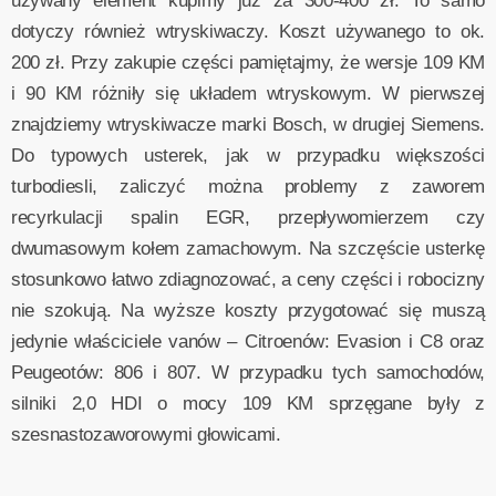
używany element kupimy już za 300-400 zł. To samo
dotyczy również wtryskiwaczy. Koszt używanego to ok.
200 zł. Przy zakupie części pamiętajmy, że wersje 109 KM
i 90 KM różniły się układem wtryskowym. W pierwszej
znajdziemy wtryskiwacze marki Bosch, w drugiej Siemens.
Do typowych usterek, jak w przypadku większości
turbodiesli, zaliczyć można problemy z zaworem
recyrkulacji spalin EGR, przepływomierzem czy
dwumasowym kołem zamachowym. Na szczęście usterkę
stosunkowo łatwo zdiagnozować, a ceny części i robocizny
nie szokują. Na wyższe koszty przygotować się muszą
jedynie właściciele vanów – Citroenów: Evasion i C8 oraz
Peugeotów: 806 i 807. W przypadku tych samochodów,
silniki 2,0 HDI o mocy 109 KM sprzęgane były z
szesnastozaworowymi głowicami.