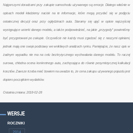
Najgorszymi doradcami przy zakupie samochodu używanego są emocje. Dlatego właśnie w
opisach modeli kładziemy nacisk na te informacje, które mogą przydać się w podjęciu
ostatecznej decyzji oraz przy oględzinach auta. Staramy się ująć w opisie najczęściej
występujące usterki danego modelu, a także podpowiedzieć, na jakie „przygody” powinniśmy
być przygotowani po zakupie. Oczywiście nie każdy musi zgadzać się z naszymi opiniami,
jednak mają one swoje podstawy we wnikliwych analizach rynku. Pamiętajcie, że nasz opis w
żadnym wypadku nie ma na celu bezkrytycznego wychwalania danego modelu. To raczej
surowa, chłodna ocena konkretnego auta, zachęcająca do równie pesymistycznej kalkulacji
kosztów. Zawsze trzeba mieć bowiem na uwadze to, że cena zakupu używanego pojazdu jest
dopiero początkiem wydatków.
Ostatnia zmiana: 2018-02-28
WERSJE
ROCZNIKI
2014