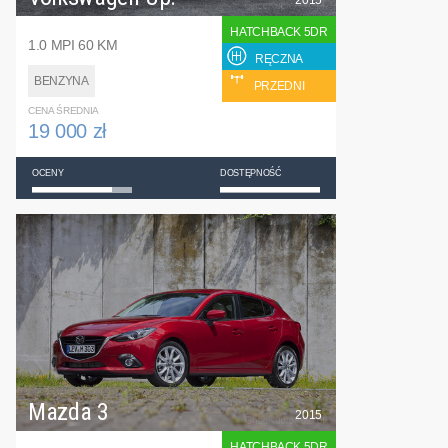
HATCHBACK 5DR
1.0 MPI 60 KM
RĘCZNA
BENZYNA
PRZEDNI
CENA ŚREDNIA
19 000 zł
OCENY
DOSTĘPNOŚĆ
Mazda 3
2015
HATCHBACK 5DR