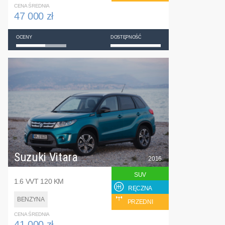
CENA ŚREDNIA
47 000 zł
OCENY
DOSTĘPNOŚĆ
Suzuki Vitara
2016
SUV
1.6 VVT 120 KM
RĘCZNA
BENZYNA
PRZEDNI
CENA ŚREDNIA
41 000 zł