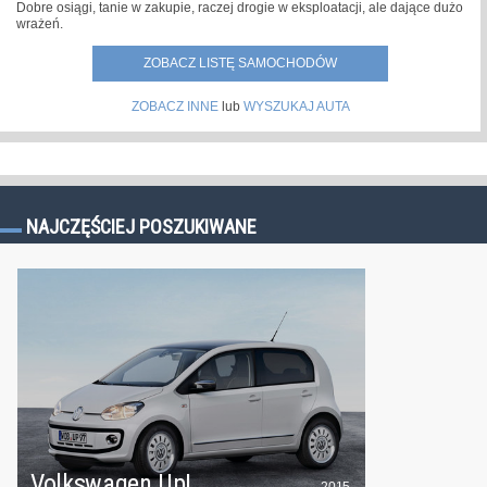
Dobre osiągi, tanie w zakupie, raczej drogie w eksploatacji, ale dające dużo
wrażeń.
ZOBACZ LISTĘ SAMOCHODÓW
ZOBACZ INNE
lub
WYSZUKAJ AUTA
NAJCZĘŚCIEJ POSZUKIWANE
Volkswagen Up!
2015