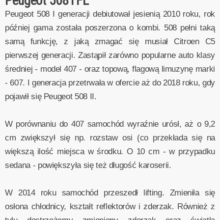
Peugeot 508 I FL
Peugeot 508 I generacji debiutował jesienią 2010 roku, rok
później gama została poszerzona o kombi. 508 pełni taką
samą funkcję, z jaką zmagać się musiał Citroen C5
pierwszej generacji. Zastąpił zarówno popularne auto klasy
średniej - model 407 - oraz topową, flagową limuzynę marki
- 607. I generacja przetrwała w ofercie aż do 2018 roku, gdy
pojawił się Peugeot 508 II.
W porównaniu do 407 samochód wyraźnie urósł, aż o 9,2
cm zwiększył się np. rozstaw osi (co przekłada się na
większą ilość miejsca w środku. O 10 cm - w przypadku
sedana - powiększyła się też długość karoserii.
W 2014 roku samochód przeszedł lifting. Zmieniła się
osłona chłodnicy, kształt reflektorów i zderzak. Również z