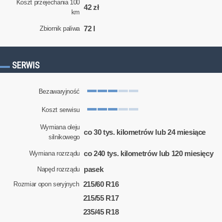
Koszt przejechania 100
42 zł
km
72 l
Zbiornik paliwa
SERWIS
Bezawaryjność
Koszt serwisu
Wymiana oleju
co 30 tys. kilometrów lub 24 miesiące
silnikowego
co 240 tys. kilometrów lub 120 miesięcy
Wymiana rozrządu
pasek
Napęd rozrządu
215/60 R16
Rozmiar opon seryjnych
215/55 R17
235/45 R18