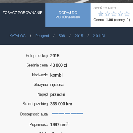
OCEŃ TO AUTO
★
☆
☆
☆
☆
ZOBACZ PORÓWNANIE
DODAJ DO
PORÓWNANIA
Ocena:
1.00
(oceny:
1
)
KATALOG
Peugeot
508
2015
2.0 HDI
2015
Rok produkcji
43 000 zł
Średnia cena
kombi
Nadwozie
ręczna
Skrzynia
przedni
Napęd
365 000 km
Średni przebieg
Dostępność auta
3
1997 cm
Pojemność