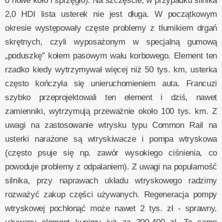
o nowe koło i sprzęgło). Na szczęście, w przypadku silnika
2,0 HDI lista usterek nie jest długa. W początkowym
okresie występowały częste problemy z tłumikiem drgań
skrętnych, czyli wyposażonym w specjalną gumową
„poduszkę” kołem pasowym wału korbowego. Element ten
rzadko kiedy wytrzymywał więcej niż 50 tys. km, usterka
często kończyła się unieruchomieniem auta. Francuzi
szybko przeprojektowali ten element i dziś, nawet
zamienniki, wytrzymują przeważnie około 100 tys. km. Z
uwagi na zastosowanie wtrysku typu Common Rail na
usterki narażone są wtryskiwacze i pompa wtryskowa
(często psuje się np. zawór wysokiego ciśnienia, co
powoduje problemy z odpalaniem). Z uwagi na popularność
silnika, przy naprawach układu wtryskowego radzimy
rozważyć zakup części używanych. Regeneracja pompy
wtryskowej pochłonąć może nawet 2 tys. zł - sprawny,