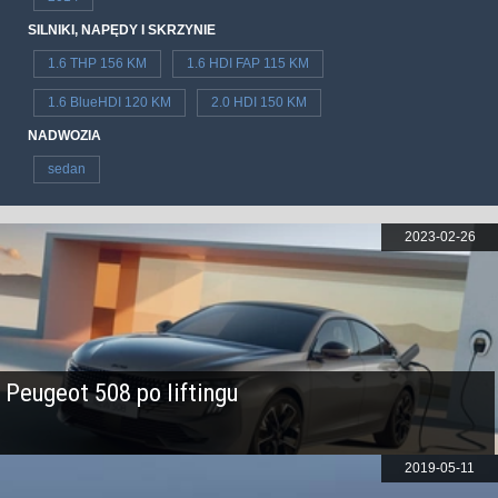
SILNIKI, NAPĘDY I SKRZYNIE
1.6 THP 156 KM
1.6 HDI FAP 115 KM
1.6 BlueHDI 120 KM
2.0 HDI 150 KM
NADWOZIA
sedan
2023-02-26
Peugeot 508 po liftingu
2019-05-11