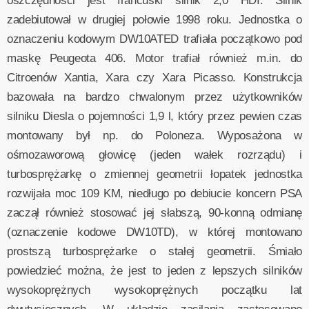
oszczędności jest francuski silnik 2,0 HDI. Silnik
zadebiutował w drugiej połowie 1998 roku. Jednostka o
oznaczeniu kodowym DW10ATED trafiała początkowo pod
maskę Peugeota 406. Motor trafiał również m.in. do
Citroenów Xantia, Xara czy Xara Picasso. Konstrukcja
bazowała na bardzo chwalonym przez użytkowników
silniku Diesla o pojemności 1,9 l, który przez pewien czas
montowany był np. do Poloneza. Wyposażona w
ośmozaworową głowicę (jeden wałek rozrządu) i
turbosprężarkę o zmiennej geometrii łopatek jednostka
rozwijała moc 109 KM, niedługo po debiucie koncern PSA
zaczął również stosować jej słabszą, 90-konną odmianę
(oznaczenie kodowe DW10TD), w której montowano
prostszą turbosprężarke o stałej geometrii. Śmiało
powiedzieć można, że jest to jeden z lepszych silników
wysokoprężnych wysokoprężnych początku lat