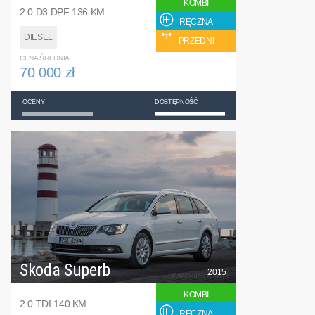
KOMBI
2.0 D3 DPF 136 KM
RĘCZNA
DIESEL
PRZEDNI
CENA ŚREDNIA
70 000 zł
OCENY
DOSTĘPNOŚĆ
Skoda Superb
2015
KOMBI
2.0 TDI 140 KM
RĘCZNA