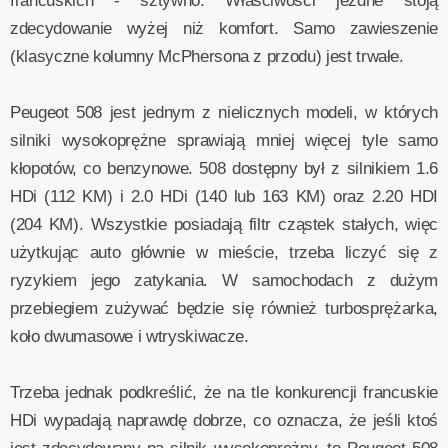
francuskich - sztywno. Właściwości jezdne stoją
zdecydowanie wyżej niż komfort. Samo zawieszenie
(klasyczne kolumny McPhersona z przodu) jest trwałe.
Peugeot 508 jest jednym z nielicznych modeli, w których
silniki wysokoprężne sprawiają mniej więcej tyle samo
kłopotów, co benzynowe. 508 dostępny był z silnikiem 1.6
HDi (112 KM) i 2.0 HDi (140 lub 163 KM) oraz 2.20 HDI
(204 KM). Wszystkie posiadają filtr cząstek stałych, więc
użytkując auto głównie w mieście, trzeba liczyć się z
ryzykiem jego zatykania. W samochodach z dużym
przebiegiem zużywać będzie się również turbosprężarka,
koło dwumasowe i wtryskiwacze.
Trzeba jednak podkreślić, że na tle konkurencji francuskie
HDi wypadają naprawdę dobrze, co oznacza, że jeśli ktoś