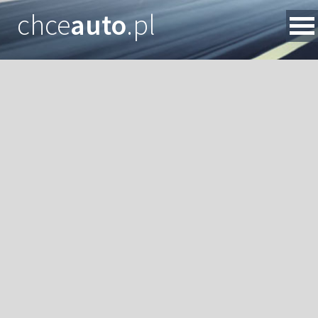
chce
auto
.pl