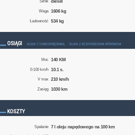
diesel
Silnik
1606 kg
Waga
534 kg
Ładowność
OSIĄGI
SILNIK Z TURBOSPRĘŻARKĄ
SILNIK Z BEZPOŚREDNIM WTRYSKIEM
140 KM
Moc
10.1 s.
0-100 km/h
210 km/h
V max
1030 km
Zasięg
KOSZTY
7 l oleju napędowego na 100 km
Spalanie