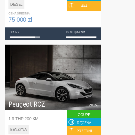
DIESEL
4X4
CENA ŚREDNIA
75 000 zł
OCENY
DOSTĘPNOŚĆ
Peugeot RCZ
2015
COUPE
1.6 THP 200 KM
RĘCZNA
BENZYNA
PRZEDNI