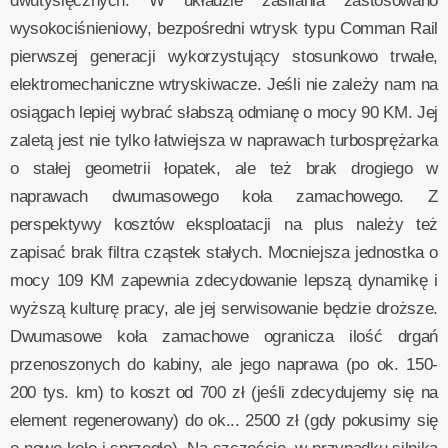
dwutysięcznych. W układzie zasilania zastosowano
wysokociśnieniowy, bezpośredni wtrysk typu Comman Rail
pierwszej generacji wykorzystujący stosunkowo trwałe,
elektromechaniczne wtryskiwacze. Jeśli nie zależy nam na
osiągach lepiej wybrać słabszą odmianę o mocy 90 KM. Jej
zaletą jest nie tylko łatwiejsza w naprawach turbosprężarka
o stałej geometrii łopatek, ale też brak drogiego w
naprawach dwumasowego koła zamachowego. Z
perspektywy kosztów eksploatacji na plus należy też
zapisać brak filtra cząstek stałych. Mocniejsza jednostka o
mocy 109 KM zapewnia zdecydowanie lepszą dynamikę i
wyższą kulturę pracy, ale jej serwisowanie będzie droższe.
Dwumasowe koła zamachowe ogranicza ilość drgań
przenoszonych do kabiny, ale jego naprawa (po ok. 150-
200 tys. km) to koszt od 700 zł (jeśli zdecydujemy się na
element regenerowany) do ok... 2500 zł (gdy pokusimy się