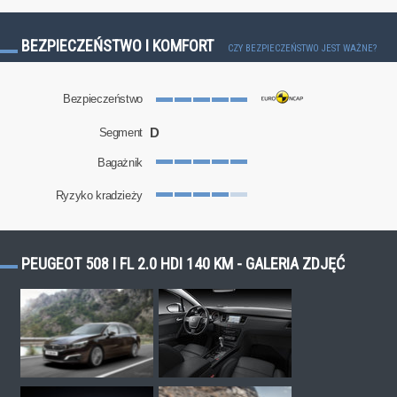
BEZPIECZEŃSTWO I KOMFORT
CZY BEZPIECZEŃSTWO JEST WAŻNE?
Bezpieczeństwo
D
Segment
Bagażnik
Ryzyko kradzieży
PEUGEOT 508 I FL 2.0 HDI 140 KM - GALERIA ZDJĘĆ