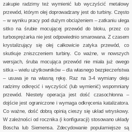
zakupie radzimy też wymienić lub wyczyścić metalowy
przewód, którym olej doprowadzany jest do turbiny. Często
– w wyniku pracy pod dużym obciążeniem – zatkaniu ulega
sitko na śrubie mocującej przewód do bloku, przez co
turbosprężarka nie jest odpowiednio smarowana. Z czasem
krystalizujący się olej całkowicie zatyka przewód, co
skutkuje zniszczeniem turbiny. Co ważne, w nowszych
wersjach, śruba mocująca przewód nie miała już owego
sitka – wielu użytkowników – dla własnego bezpieczeństwa
– usuwa je na własną rękę. Raz na 3-4 wymiany oleju
radzimy odkręcić i wyczyścić (lub wymienić) wspomniany
przewód. Niestety operacja jest dość czasochłonna –
dojście jest ograniczone i wymaga odkręcenia katalizatora.
Co ważne, dość dobrą opinią cieszy się układ wtryskowy.
W zależności od rocznika (i konfiguracji) stosowano układy
Boscha lub Siemensa. Zdecydowanie popularniejsze są