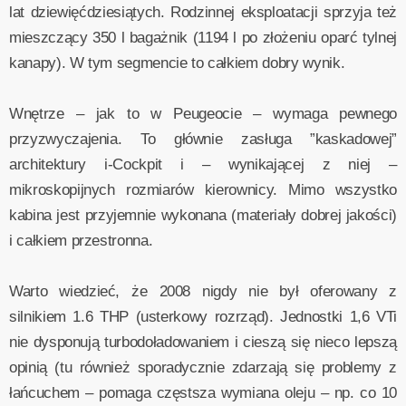
lat dziewięćdziesiątych. Rodzinnej eksploatacji sprzyja też
mieszczący 350 l bagażnik (1194 l po złożeniu oparć tylnej
kanapy). W tym segmencie to całkiem dobry wynik.
Wnętrze – jak to w Peugeocie – wymaga pewnego
przyzwyczajenia. To głównie zasługa ”kaskadowej”
architektury i-Cockpit i – wynikającej z niej –
mikroskopijnych rozmiarów kierownicy. Mimo wszystko
kabina jest przyjemnie wykonana (materiały dobrej jakości)
i całkiem przestronna.
Warto wiedzieć, że 2008 nigdy nie był oferowany z
silnikiem 1.6 THP (usterkowy rozrząd). Jednostki 1,6 VTi
nie dysponują turbodoładowaniem i cieszą się nieco lepszą
opinią (tu również sporadycznie zdarzają się problemy z
łańcuchem – pomaga częstsza wymiana oleju – np. co 10