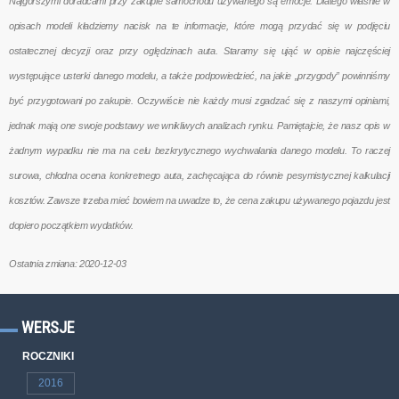
Najgorszymi doradcami przy zakupie samochodu używanego są emocje. Dlatego właśnie w
opisach modeli kładziemy nacisk na te informacje, które mogą przydać się w podjęciu
ostatecznej decyzji oraz przy oględzinach auta. Staramy się ująć w opisie najczęściej
występujące usterki danego modelu, a także podpowiedzieć, na jakie „przygody” powinniśmy
być przygotowani po zakupie. Oczywiście nie każdy musi zgadzać się z naszymi opiniami,
jednak mają one swoje podstawy we wnikliwych analizach rynku. Pamiętajcie, że nasz opis w
żadnym wypadku nie ma na celu bezkrytycznego wychwalania danego modelu. To raczej
surowa, chłodna ocena konkretnego auta, zachęcająca do równie pesymistycznej kalkulacji
kosztów. Zawsze trzeba mieć bowiem na uwadze to, że cena zakupu używanego pojazdu jest
dopiero początkiem wydatków.
Ostatnia zmiana: 2020-12-03
WERSJE
ROCZNIKI
2016