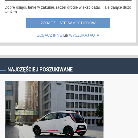
Dobre osiągi, tanie w zakupie, raczej drogie w eksploatacji, ale dające dużo
wrażeń.
ZOBACZ LISTĘ SAMOCHODÓW
ZOBACZ INNE
lub
WYSZUKAJ AUTA
NAJCZĘŚCIEJ POSZUKIWANE