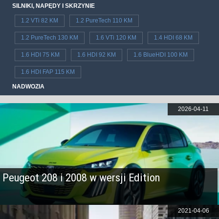
SILNIKI, NAPĘDY I SKRZYNIE
1.2 VTi 82 KM
1.2 PureTech 110 KM
1.2 PureTech 130 KM
1.6 VTi 120 KM
1.4 HDI 68 KM
1.6 HDI 75 KM
1.6 HDI 92 KM
1.6 BlueHDI 100 KM
1.6 HDI FAP 115 KM
NADWOZIA
2026-04-11
Peugeot 208 i 2008 w wersji Edition
2021-04-06