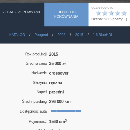
OCEŃ TO AUTO
★
★
★
★
★
ZOBACZ PORÓWNANIE
DODAJ DO
PORÓWNANIA
Ocena:
5.00
(oceny:
1
)
KATALOG
Peugeot
2008
2015
1.6 BlueHDI
2015
Rok produkcji
35 000 zł
Średnia cena
crossover
Nadwozie
ręczna
Skrzynia
przedni
Napęd
296 000 km
Średni przebieg
Dostępność auta
3
1560 cm
Pojemność