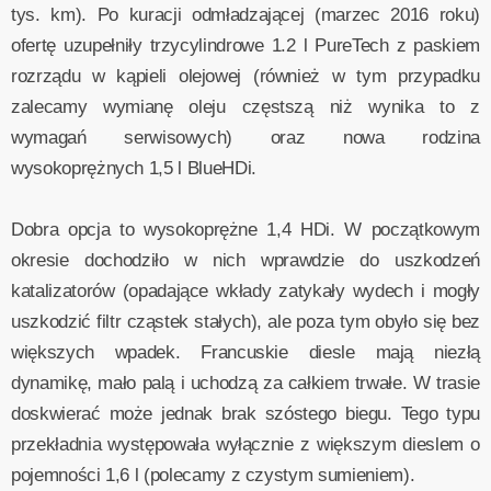
tys. km). Po kuracji odmładzającej (marzec 2016 roku)
ofertę uzupełniły trzycylindrowe 1.2 l PureTech z paskiem
rozrządu w kąpieli olejowej (również w tym przypadku
zalecamy wymianę oleju częstszą niż wynika to z
wymagań serwisowych) oraz nowa rodzina
wysokoprężnych 1,5 l BlueHDi.
Dobra opcja to wysokoprężne 1,4 HDi. W początkowym
okresie dochodziło w nich wprawdzie do uszkodzeń
katalizatorów (opadające wkłady zatykały wydech i mogły
uszkodzić filtr cząstek stałych), ale poza tym obyło się bez
większych wpadek. Francuskie diesle mają niezłą
dynamikę, mało palą i uchodzą za całkiem trwałe. W trasie
doskwierać może jednak brak szóstego biegu. Tego typu
przekładnia występowała wyłącznie z większym dieslem o
pojemności 1,6 l (polecamy z czystym sumieniem).