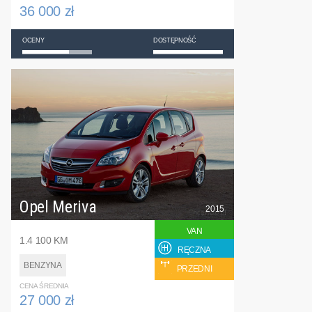
36 000 zł
OCENY
DOSTĘPNOŚĆ
Opel Meriva
2015
VAN
1.4 100 KM
RĘCZNA
BENZYNA
PRZEDNI
CENA ŚREDNIA
27 000 zł