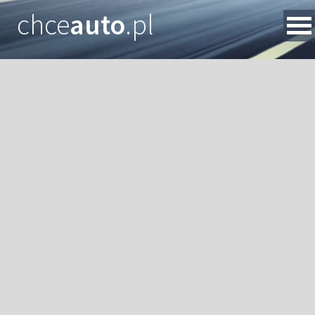
chce
auto
.pl