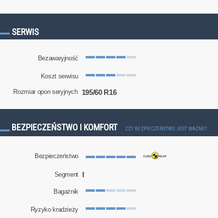
SERWIS
Bezawaryjność
Koszt serwisu
195/60 R16
Rozmiar opon seryjnych
BEZPIECZEŃSTWO I KOMFORT
CZY BEZPIECZEŃSTWO JEST WAŻNE?
Bezpieczeństwo
I
Segment
Bagażnik
Ryzyko kradzieży