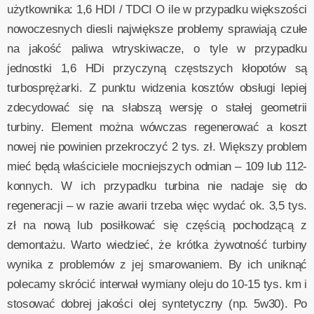
użytkownika: 1,6 HDI / TDCI O ile w przypadku większości
nowoczesnych diesli największe problemy sprawiają czułe
na jakość paliwa wtryskiwacze, o tyle w przypadku
jednostki 1,6 HDi przyczyną częstszych kłopotów są
turbosprężarki. Z punktu widzenia kosztów obsługi lepiej
zdecydować się na słabszą wersję o stałej geometrii
turbiny. Element można wówczas regenerować a koszt
nowej nie powinien przekroczyć 2 tys. zł. Większy problem
mieć będą właściciele mocniejszych odmian – 109 lub 112-
konnych. W ich przypadku turbina nie nadaje się do
regeneracji – w razie awarii trzeba więc wydać ok. 3,5 tys.
zł na nową lub posiłkować się częścią pochodzącą z
demontażu. Warto wiedzieć, że krótka żywotność turbiny
wynika z problemów z jej smarowaniem. By ich uniknąć
polecamy skrócić interwał wymiany oleju do 10-15 tys. km i
stosować dobrej jakości olej syntetyczny (np. 5w30). Po