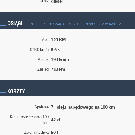
diesel
Silnik
OSIĄGI
SILNIK Z TURBOSPRĘŻARKĄ
SILNIK Z BEZPOŚREDNIM WTRYSKIEM
120 KM
Moc
9.6 s.
0-100 km/h
190 km/h
V max
710 km
Zasięg
KOSZTY
7 l oleju napędowego na 100 km
Spalanie
Koszt przejechania 100
42 zł
km
50 l
Zbiornik paliwa