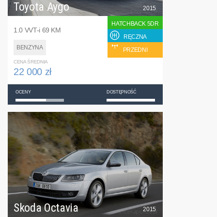
Toyota Aygo
2015
HATCHBACK 5DR
1.0 VVT-i 69 KM
RĘCZNA
BENZYNA
PRZEDNI
CENA ŚREDNIA
22 000 zł
OCENY
DOSTĘPNOŚĆ
Skoda Octavia
2015