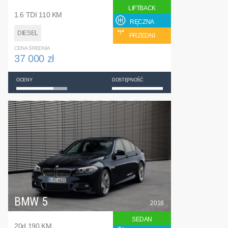
LIFTBACK
1.6 TDI 110 KM
RĘCZNA
DIESEL
PRZEDNI
CENA ŚREDNIA
37 000 zł
OCENY
DOSTĘPNOŚĆ
BMW 5
2016
SEDAN
20d 190 KM