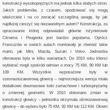
konstrukcji wysokoprężnych ma jednak kilka słabych stron.
Jakich problemów, z czasem, spodziewać się mogą
właściciele i na co zwracać szczególną uwagę, by jak
najdłużej cieszyć się niezawodnym autem? Konstrukcja, za
opracowanie której odpowiadali głównie inżynierowie
Citroena i Peugeota jest bardzo popularna. Oprócz
Francuzów w swoich autach montowały je również takie
marki, jak Mini, Mazda, Suzuki i Volvo. Jednostka
oferowana była w kilku wariantach. Do 2010 roku klienci
wybierać mogli spośród odmian o mocy 75 KM, 90 KM lub
109 KM. Wszystkie wyposażone były w
szesnastozaworową głowicę – najmocniejsza wersja miała
dodatkowo dwumasowe koło zamachowe i turbosprężarkę
o zmiennej geometrii. W 2010 dokonano zmian w
konstrukcji głowicy – jednostka otrzymała ośmiozaworową
głowicę – do wyboru było 75 KM, 92 KM lub 112 KM. Okiem