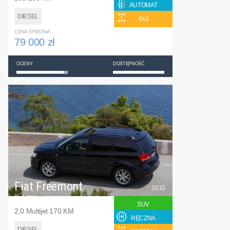
AUTOMAT
DIESEL
4X4
CENA ŚREDNIA
79 000 zł
OCENY
DOSTĘPNOŚĆ
Fiat Freemont
2015
SUV
2.0 Multijet 170 KM
RĘCZNA
DIESEL