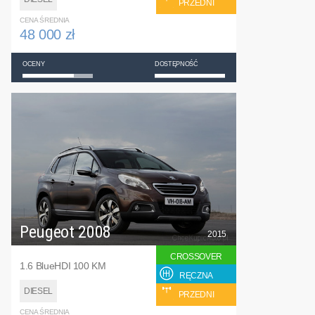
PRZEDNI
CENA ŚREDNIA
48 000 zł
OCENY
DOSTĘPNOŚĆ
Peugeot 2008
2015
CROSSOVER
1.6 BlueHDI 100 KM
RĘCZNA
DIESEL
PRZEDNI
CENA ŚREDNIA