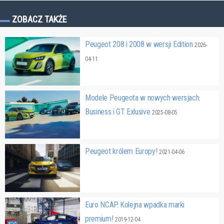
ZOBACZ TAKŻE
Peugeot 208 i 2008 w wersji Edition
2026-
04-11
Modele Peugeota w nowych wersjach.
Business i GT Exlusive
2025-08-05
Peugeot królem Europy!
2021-04-06
Euro NCAP. Kolejna wpadka marki
premium!
2019-12-04