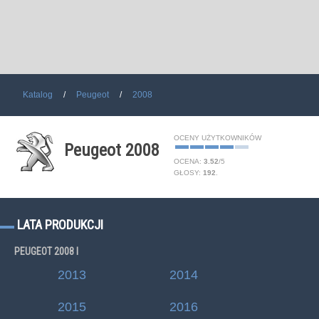
Katalog
Peugeot
2008
OCENY UŻYTKOWNIKÓW
Peugeot 2008
OCENA:
3.52
/
5
GŁOSY:
192
.
LATA PRODUKCJI
PEUGEOT 2008 I
2013
2014
2015
2016