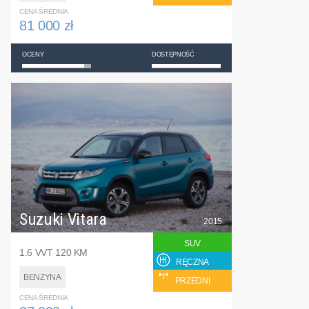
CENA ŚREDNIA
81 000 zł
OCENY
DOSTĘPNOŚĆ
Suzuki Vitara
2015
SUV
1.6 VVT 120 KM
RĘCZNA
BENZYNA
PRZEDNI
CENA ŚREDNIA