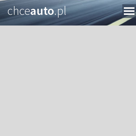
chce
auto
.pl