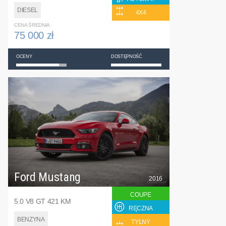
DIESEL
4X4
CENA ŚREDNIA
75 000 zł
OCENY
DOSTĘPNOŚĆ
Ford Mustang
2016
COUPE
5.0 V8 GT 421 KM
RĘCZNA
BENZYNA
TYLNY