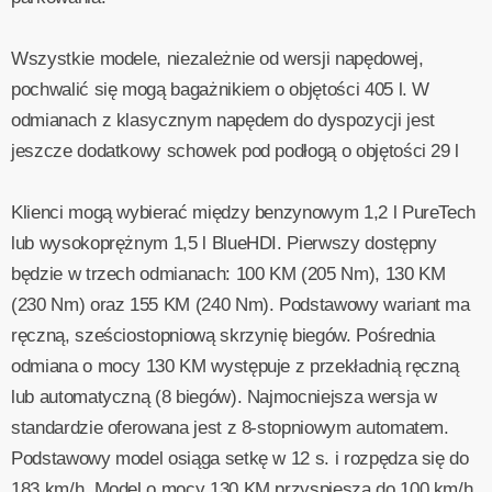
Wszystkie modele, niezależnie od wersji napędowej,
pochwalić się mogą bagażnikiem o objętości 405 l. W
odmianach z klasycznym napędem do dyspozycji jest
jeszcze dodatkowy schowek pod podłogą o objętości 29 l
Klienci mogą wybierać między benzynowym 1,2 l PureTech
lub wysokoprężnym 1,5 l BlueHDI. Pierwszy dostępny
będzie w trzech odmianach: 100 KM (205 Nm), 130 KM
(230 Nm) oraz 155 KM (240 Nm). Podstawowy wariant ma
ręczną, sześciostopniową skrzynię biegów. Pośrednia
odmiana o mocy 130 KM występuje z przekładnią ręczną
lub automatyczną (8 biegów). Najmocniejsza wersja w
standardzie oferowana jest z 8-stopniowym automatem.
Podstawowy model osiąga setkę w 12 s. i rozpędza się do
183 km/h. Model o mocy 130 KM przyspiesza do 100 km/h