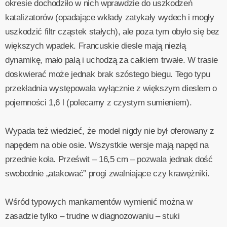
okresie dochodziło w nich wprawdzie do uszkodzeń
katalizatorów (opadające wkłady zatykały wydech i mogły
uszkodzić filtr cząstek stałych), ale poza tym obyło się bez
większych wpadek. Francuskie diesle mają niezłą
dynamikę, mało palą i uchodzą za całkiem trwałe. W trasie
doskwierać może jednak brak szóstego biegu. Tego typu
przekładnia występowała wyłącznie z większym dieslem o
pojemności 1,6 l (polecamy z czystym sumieniem).
Wypada też wiedzieć, że model nigdy nie był oferowany z
napędem na obie osie. Wszystkie wersje mają napęd na
przednie koła. Prześwit – 16,5 cm – pozwala jednak dość
swobodnie „atakować” progi zwalniające czy krawężniki.
Wśród typowych mankamentów wymienić można w
zasadzie tylko – trudne w diagnozowaniu – stuki