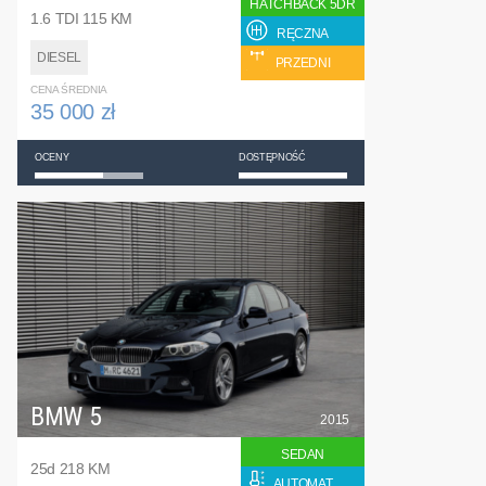
HATCHBACK 5DR
1.6 TDI 115 KM
RĘCZNA
DIESEL
PRZEDNI
CENA ŚREDNIA
35 000 zł
OCENY
DOSTĘPNOŚĆ
BMW 5
2015
SEDAN
25d 218 KM
AUTOMAT