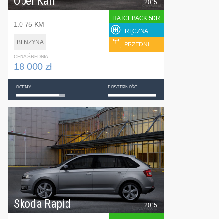
Opel Karl
2015
HATCHBACK 5DR
1.0 75 KM
RĘCZNA
BENZYNA
PRZEDNI
CENA ŚREDNIA
18 000 zł
OCENY
DOSTĘPNOŚĆ
Skoda Rapid
2015