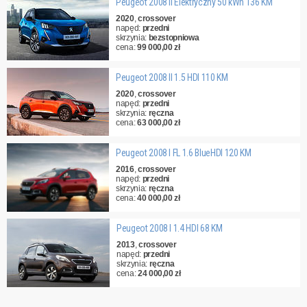
Peugeot 2008 II Elektryczny 50 kWh 136 KM
2020
,
crossover
napęd:
przedni
skrzynia:
bezstopniowa
cena:
99 000,00 zł
Peugeot 2008 II 1.5 HDI 110 KM
2020
,
crossover
napęd:
przedni
skrzynia:
ręczna
cena:
63 000,00 zł
Peugeot 2008 I FL 1.6 BlueHDI 120 KM
2016
,
crossover
napęd:
przedni
skrzynia:
ręczna
cena:
40 000,00 zł
Peugeot 2008 I 1.4 HDI 68 KM
2013
,
crossover
napęd:
przedni
skrzynia:
ręczna
cena:
24 000,00 zł