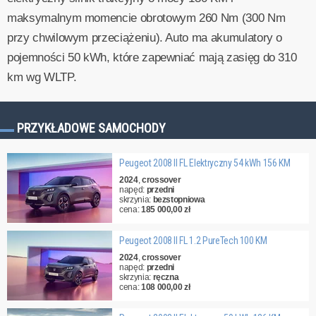
maksymalnym momencie obrotowym 260 Nm (300 Nm
przy chwilowym przeciążeniu). Auto ma akumulatory o
pojemności 50 kWh, które zapewniać mają zasięg do 310
km wg WLTP.
PRZYKŁADOWE SAMOCHODY
Peugeot 2008 II FL Elektryczny 54 kWh 156 KM
2024
,
crossover
napęd:
przedni
skrzynia:
bezstopniowa
cena:
185 000,00 zł
Peugeot 2008 II FL 1.2 PureTech 100 KM
2024
,
crossover
napęd:
przedni
skrzynia:
ręczna
cena:
108 000,00 zł