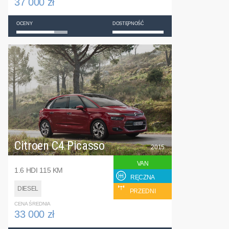
37 000 zł
OCENY
DOSTĘPNOŚĆ
Citroen C4 Picasso
2015
VAN
1.6 HDI 115 KM
RĘCZNA
DIESEL
PRZEDNI
CENA ŚREDNIA
33 000 zł