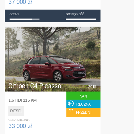
37 000 zł
OCENY
DOSTĘPNOŚĆ
Citroen C4 Picasso
2015
VAN
1.6 HDI 115 KM
RĘCZNA
DIESEL
PRZEDNI
CENA ŚREDNIA
33 000 zł