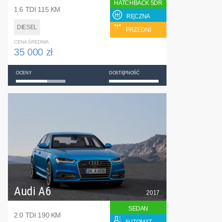
HATCHBACK 5DR
1.6 TDI 115 KM
RĘCZNA
DIESEL
PRZEDNI
CENA ŚREDNIA
35 000 zł
OCENY
DOSTĘPNOŚĆ
Audi A6
2017
SEDAN
2.0 TDI 190 KM