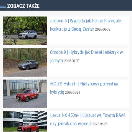
ZOBACZ TAKŻE
Jaecoo 5 | Wygląda jak Range Rover, ale
konkuruje z Dacią Duster
2026-08-09
Omoda 9 | Hybryda jak Diesel i elektryk w
jednym
2026-08-07
MG ZS Hybrid+ | Nietypowy pomysł na
hybrydę
2026-06-28
Lexus NX 450h+ | Luksusowa Toyota RAV4
czy jednak coś więcej?
2026-06-25