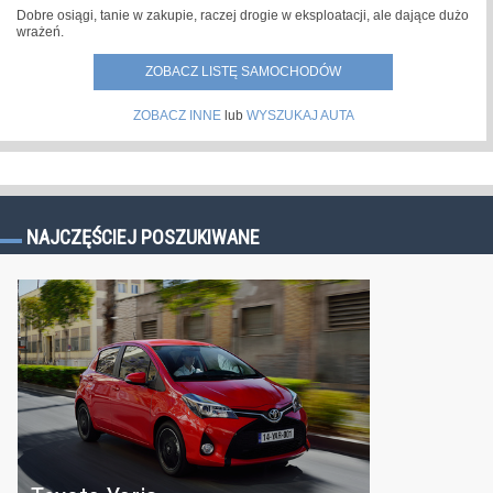
Dobre osiągi, tanie w zakupie, raczej drogie w eksploatacji, ale dające dużo
wrażeń.
ZOBACZ LISTĘ SAMOCHODÓW
ZOBACZ INNE
lub
WYSZUKAJ AUTA
NAJCZĘŚCIEJ POSZUKIWANE