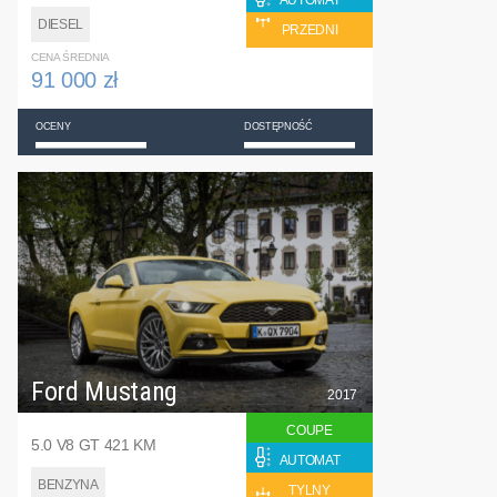
AUTOMAT
DIESEL
PRZEDNI
CENA ŚREDNIA
91 000 zł
OCENY
DOSTĘPNOŚĆ
Ford Mustang
2017
COUPE
5.0 V8 GT 421 KM
AUTOMAT
BENZYNA
TYLNY