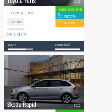
Toyota Yaris
2015
HATCHBACK 5DR
1.33 VVT-i 99 KM
RĘCZNA
BENZYNA
PRZEDNI
CENA ŚREDNIA
28 000 zł
OCENY
DOSTĘPNOŚĆ
Skoda Rapid
2015