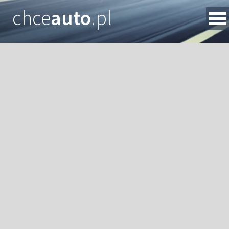
chce
auto
.pl