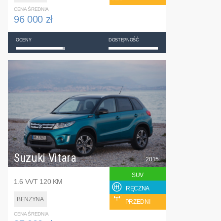
CENA ŚREDNIA
96 000 zł
OCENY
DOSTĘPNOŚĆ
Suzuki Vitara
2015
SUV
1.6 VVT 120 KM
RĘCZNA
BENZYNA
PRZEDNI
CENA ŚREDNIA