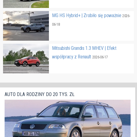
MG HS Hybrid+ | Zrobiło się poważnie
2026-
06-18
Mitsubishi Grandis 1.3 MHEV | Efekt
współpracy z Renault
2026-06-17
AUTO DLA RODZINY DO 20 TYS. ZŁ