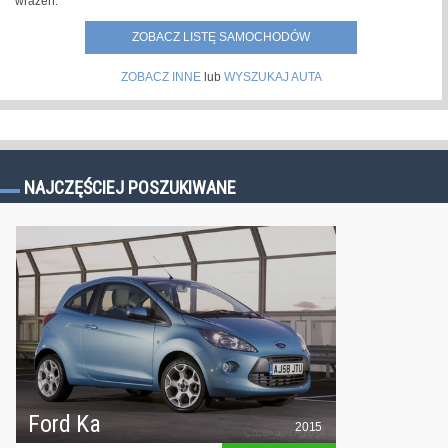
wrażeń.
ZOBACZ LISTĘ SAMOCHODÓW
ZOBACZ INNE
lub
WYSZUKAJ AUTA
NAJCZĘŚCIEJ POSZUKIWANE
Ford Ka
2015