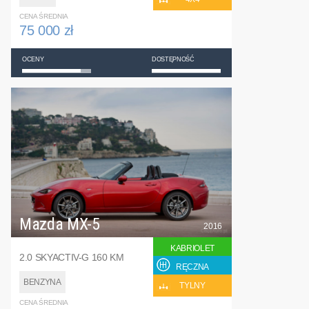
CENA ŚREDNIA
75 000 zł
OCENY
DOSTĘPNOŚĆ
Mazda MX-5
2016
KABRIOLET
2.0 SKYACTIV-G 160 KM
RĘCZNA
BENZYNA
TYLNY
CENA ŚREDNIA