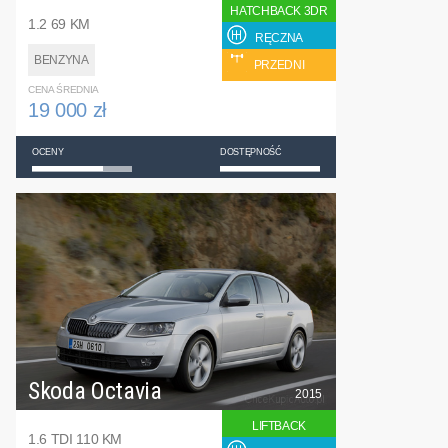
HATCHBACK 3DR
1.2 69 KM
RĘCZNA
BENZYNA
PRZEDNI
CENA ŚREDNIA
19 000 zł
OCENY
DOSTĘPNOŚĆ
Skoda Octavia
2015
LIFTBACK
1.6 TDI 110 KM