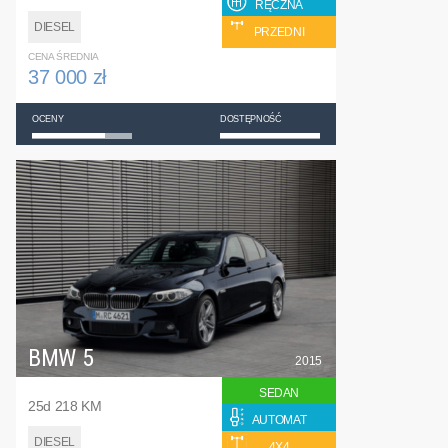
RĘCZNA
DIESEL
PRZEDNI
CENA ŚREDNIA
37 000 zł
OCENY
DOSTĘPNOŚĆ
BMW 5
2015
SEDAN
25d 218 KM
AUTOMAT
DIESEL
4X4