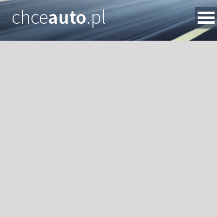
chce
auto
.pl