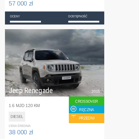
57 000 zł
OCENY
DOSTĘPNOŚĆ
Jeep Renegade
2015
CROSSOVER
1.6 MJD 120 KM
RĘCZNA
DIESEL
PRZEDNI
CENA ŚREDNIA
38 000 zł