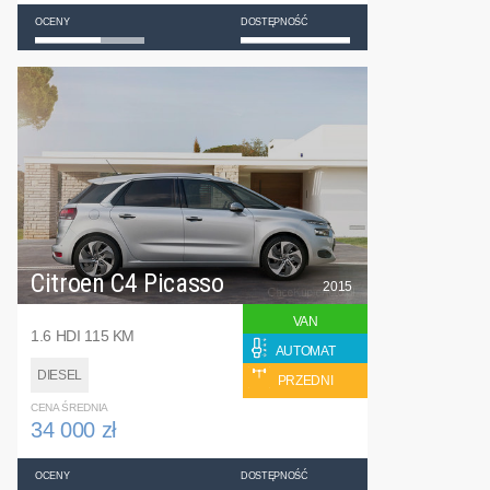
OCENY
DOSTĘPNOŚĆ
Citroen C4 Picasso
2015
VAN
1.6 HDI 115 KM
AUTOMAT
DIESEL
PRZEDNI
CENA ŚREDNIA
34 000 zł
OCENY
DOSTĘPNOŚĆ