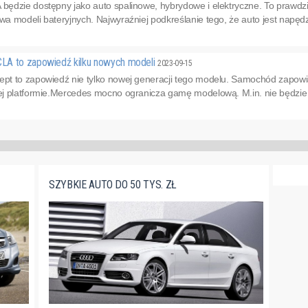
ędzie dostępny jako auto spalinowe, hybrydowe i elektryczne. To prawd
 modeli bateryjnych. Najwyraźniej podkreślanie tego, że auto jest napędz
LA to zapowiedź kilku nowych modeli
2023-09-15
t to zapowiedź nie tylko nowej generacji tego modelu. Samochód zapowi
 platformie.Mercedes mocno ogranicza gamę modelową. M.in. nie będzie już
SZYBKIE AUTO DO 50 TYS. ZŁ