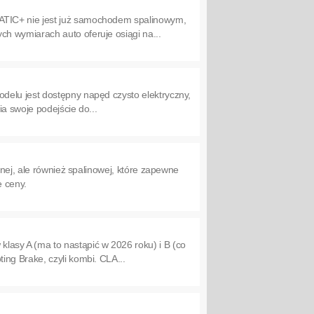
ATIC+ nie jest już samochodem spalinowym,
h wymiarach auto oferuje osiągi na...
delu jest dostępny napęd czysto elektryczny,
a swoje podejście do...
znej, ale również spalinowej, które zapewne
e ceny.
sy A (ma to nastąpić w 2026 roku) i B (co
ng Brake, czyli kombi. CLA...