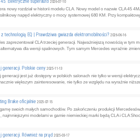
5. Elektryczne superauto
2026-07-10
a nowy rozdział w historii modelu CLA. Nowy model o nazwie CLA 45 4M
ysilnikowy napęd elektryczny o mocy systemowej 680 KM. Przy kompaktowyc
 technologią EQ | Prawdziwa gwiazda elektromobilności?
2026-06-16
s zaprezentował CLA trzeciej generacji. Najważniejszą nowością w tym mo
ko alternatywa dla wersji spalinowych. Tym samym Mercedes wyraźnie zmieni
generacji. Polskie ceny
2025-11-13
eneracji jest już dostępny w polskich salonach nie tylko w wersji elektryc
znacznie większym zainteresowanie, nie tylko ze względu na wyraźnie niższ
ng Brake oficjalnie
2025-07-15
amę swoich małych samochodów. Po zakończeniu produkcji Mercedesów kla
, najmniejszymi modelami w gamie niemieckiej marki będą CLA i CLA Shooti
 generacji. Również na prąd
2025-03-17