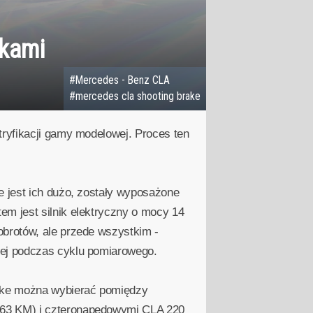
ikami
#Mercedes - Benz CLA
#mercedes cla shooting brake
tryfikacji gamy modelowej. Proces ten
e jest ich dużo, zostały wyposażone
em jest silnik elektryczny o mocy 14
obrotów, ale przede wszystkim -
iej podczas cyklu pomiarowego.
ake można wybierać pomiędzy
163 KM) i czteronapędowymi CLA 220