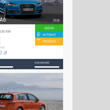
 A6
2016
SEDAN
 190 KM
AUTOMAT
PRZEDNI
DNIA
0 zł
DOSTĘPNOŚĆ