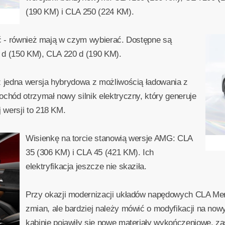
(190 KM) i CLA 250 (224 KM).
ić - również mają w czym wybierać. Dostępne są
 d (150 KM), CLA 220 d (190 KM).
 jedna wersja hybrydowa z możliwością ładowania z
hód otrzymał nowy silnik elektryczny, który generuje
 wersji to 218 KM.
Wisienkę na torcie stanowią wersje AMG: CLA
35 (306 KM) i CLA 45 (421 KM). Ich
elektryfikacja jeszcze nie skaziła.
Przy okazji modernizacji układów napędowych CLA Mer
zmian, ale bardziej należy mówić o modyfikacji na nowy
kabinie pojawiły się nowe materiały wykończeniowe, 