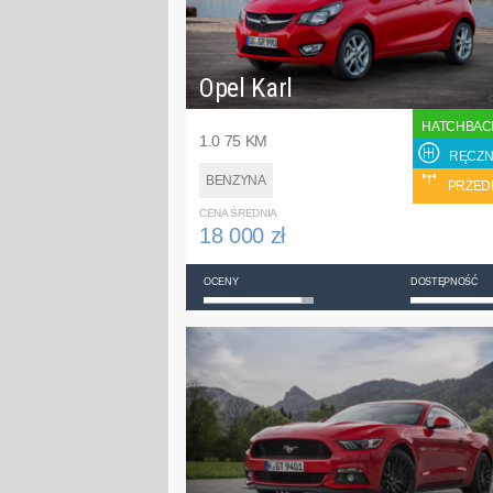
Opel Karl
HATCHBAC
1.0 75 KM
RĘCZN
BENZYNA
PRZED
CENA ŚREDNIA
18 000 zł
OCENY
DOSTĘPNOŚĆ