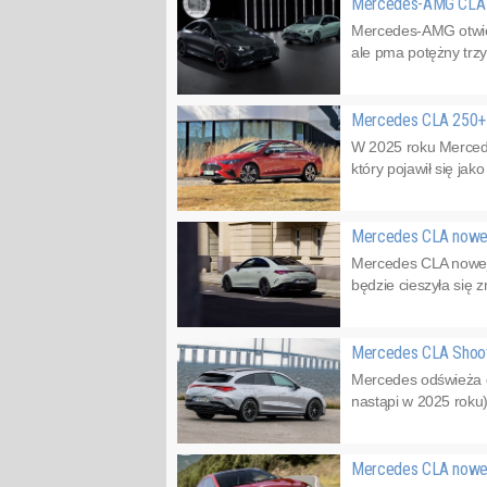
Mercedes-AMG CLA 4
Mercedes-AMG otwier
ale pma potężny trz
Mercedes CLA 250+ z
W 2025 roku Mercede
który pojawił się ja
Mercedes CLA nowej 
Mercedes CLA nowej g
będzie cieszyła się 
Mercedes CLA Shooti
Mercedes odświeża g
nastąpi w 2025 roku)
Mercedes CLA nowej