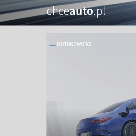
chce
auto
.pl
MOTONOWOŚCI