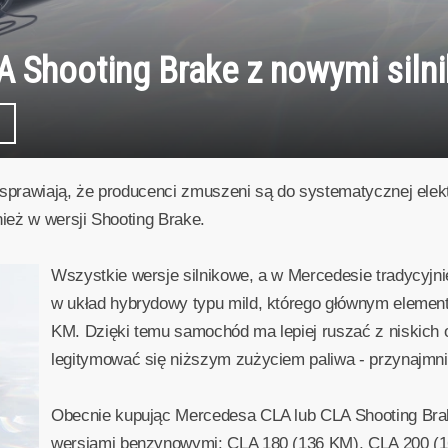
 Shooting Brake z nowymi siln
 sprawiają, że producenci zmuszeni są do systematycznej elek
ież w wersji Shooting Brake.
Wszystkie wersje silnikowe, a w Mercedesie tradycyjni
w układ hybrydowy typu mild, którego głównym element
KM. Dzięki temu samochód ma lepiej ruszać z niskich 
legitymować się niższym zużyciem paliwa - przynajmn
Obecnie kupując Mercedesa CLA lub CLA Shooting Br
wersjami benzynowymi: CLA 180 (136 KM), CLA 200 (