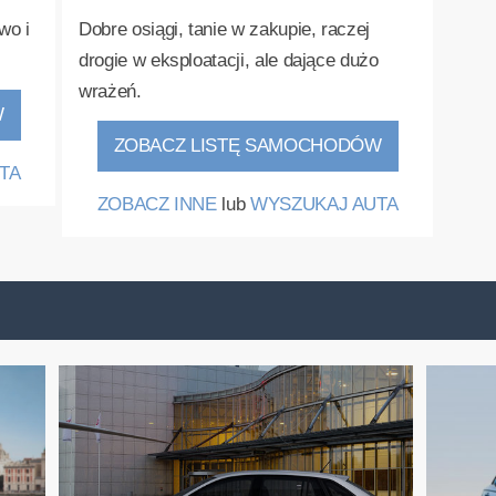
wo i
Dobre osiągi, tanie w zakupie, raczej
drogie w eksploatacji, ale dające dużo
wrażeń.
W
ZOBACZ LISTĘ SAMOCHODÓW
TA
ZOBACZ INNE
lub
WYSZUKAJ AUTA