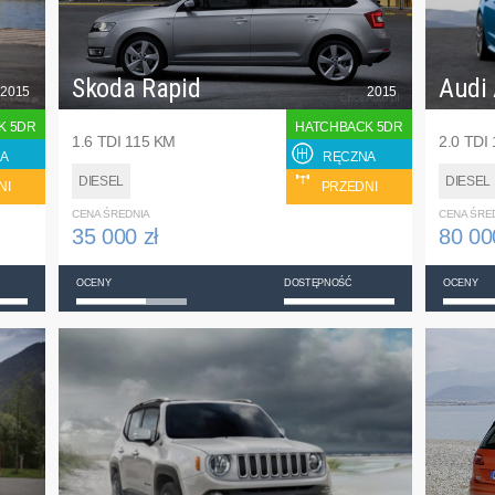
Skoda Rapid
Audi
2015
2015
K 5DR
HATCHBACK 5DR
1.6 TDI 115 KM
2.0 TDI
A
RĘCZNA
DIESEL
DIESEL
NI
PRZEDNI
CENA ŚREDNIA
CENA ŚRE
35 000 zł
80 00
OCENY
DOSTĘPNOŚĆ
OCENY