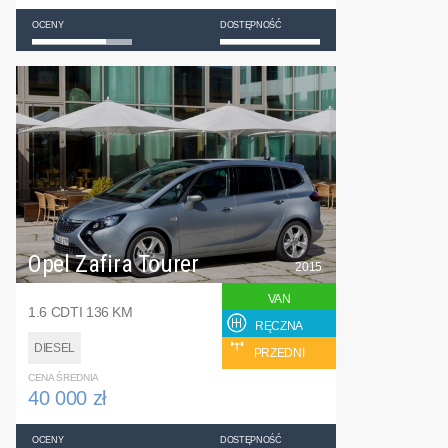
OCENY
DOSTĘPNOŚĆ
Opel Zafira Tourer
2015
VAN
1.6 CDTI 136 KM
RĘCZNA
DIESEL
PRZEDNI
CENA ŚREDNIA
40 000 zł
OCENY
DOSTĘPNOŚĆ