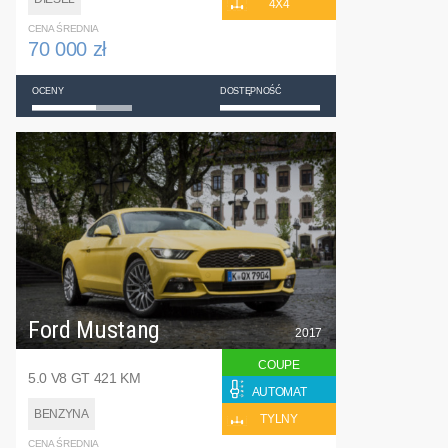
4X4
CENA ŚREDNIA
70 000 zł
OCENY
DOSTĘPNOŚĆ
Ford Mustang
2017
COUPE
5.0 V8 GT 421 KM
AUTOMAT
BENZYNA
TYLNY
CENA ŚREDNIA