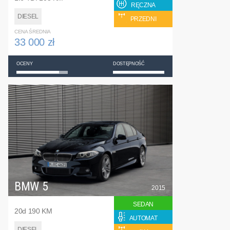
RĘCZNA
DIESEL
PRZEDNI
CENA ŚREDNIA
33 000 zł
OCENY
DOSTĘPNOŚĆ
BMW 5
2015
SEDAN
20d 190 KM
AUTOMAT
DIESEL