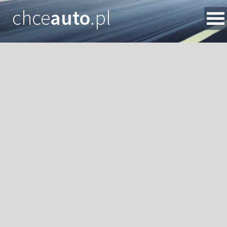
chce
auto
.pl