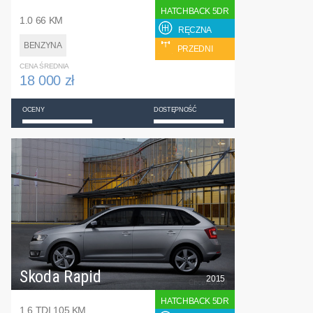
HATCHBACK 5DR
1.0 66 KM
RĘCZNA
BENZYNA
PRZEDNI
CENA ŚREDNIA
18 000 zł
OCENY
DOSTĘPNOŚĆ
Skoda Rapid
2015
HATCHBACK 5DR
1.6 TDI 105 KM