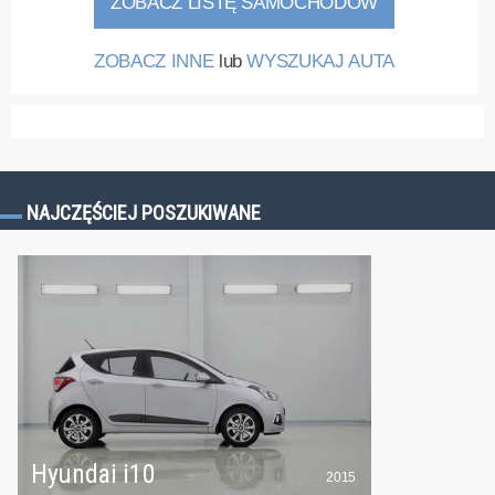
ZOBACZ LISTĘ SAMOCHODÓW
ZOBACZ INNE
lub
WYSZUKAJ AUTA
NAJCZĘŚCIEJ POSZUKIWANE
Hyundai i10
2015