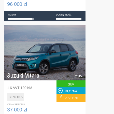
96 000 zł
OCENY
DOSTĘPNOŚĆ
Suzuki Vitara
2015
SUV
1.6 VVT 120 KM
RĘCZNA
BENZYNA
PRZEDNI
CENA ŚREDNIA
37 000 zł