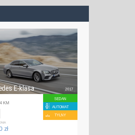
edes E-klasa
2017
SEDAN
94 KM
AUTOMAT
TYLNY
DNIA
0 zł