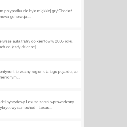
m przypadku nie było miękkiej gry!Chociaż
 nowa generacja....
wsze auta trafiły do klientów w 2006 roku.
ch do jazdy dziennej...
ntynent to ważny region dla tego pojazdu, co
mienionym...
odel hybrydowy Lexusa został wprowadzony
hybrydowy samochód - Lexus...