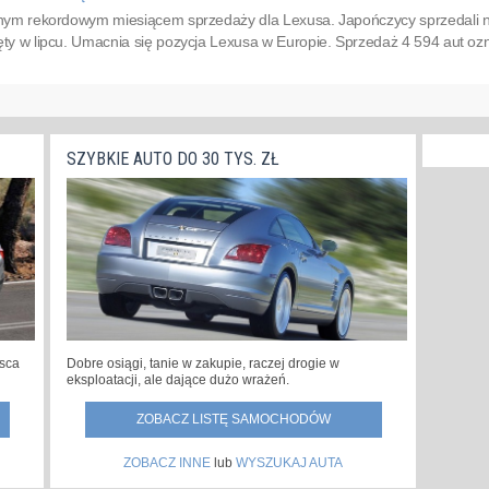
ejnym rekordowym miesiącem sprzedaży dla Lexusa. Japończycy sprzedali na
ęty w lipcu. Umacnia się pozycja Lexusa w Europie. Sprzedaż 4 594 aut ozn
SZYBKIE AUTO DO 30 TYS. ZŁ
jsca
Dobre osiągi, tanie w zakupie, raczej drogie w
eksploatacji, ale dające dużo wrażeń.
ZOBACZ LISTĘ SAMOCHODÓW
ZOBACZ INNE
lub
WYSZUKAJ AUTA