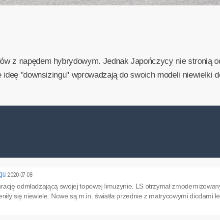
ów z napędem hybrydowym. Jednak Japończycy nie stronią od
 ideę "downsizingu" wprowadzają do swoich modeli niewielki do
ngu
2020-07-08
rację odmładzającą swojej topowej limuzynie. LS otrzymał zmodernizowany
eniły się niewiele. Nowe są m.in. światła przednie z matrycowymi diodami le