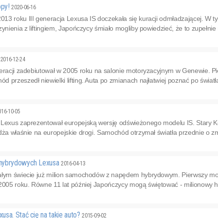
opy!
2020-06-16
3 roku III generacja Lexusa IS doczekała się kuracji odmładzającej. W ty
zynienia z liftingiem, Japończycy śmiało mogliby powiedzieć, że to zupełnie
I
2016-12-24
eracji zadebiutował w 2005 roku na salonie motoryzacyjnym w Genewie. Pier
 przeszedł niewielki lifting. Auta po zmianach najłatwiej poznać po światła
016-10-05
 Lexus zaprezentował europejską wersję odświeżonego modelu IS. Stary Ko
dża właśnie na europejskie drogi. Samochód otrzymał światła przednie o z
 hybrydowych Lexusa
2016-04-13
całym świecie już milion samochodów z napędem hybrydowym. Pierwszy m
 2005 roku. Równe 11 lat później Japończycy mogą świętować - milionowy 
sa. Stać cię na takie auto?
2015-09-02