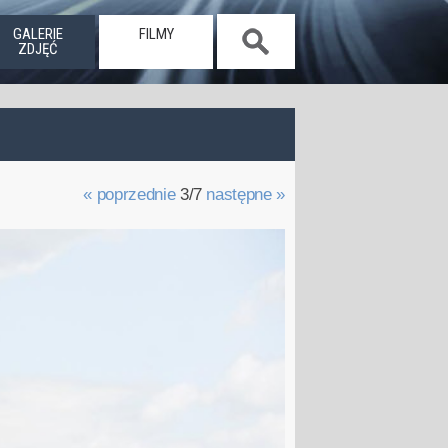
GALERIE
FILMY
ZDJĘĆ
« poprzednie
3/7
następne »