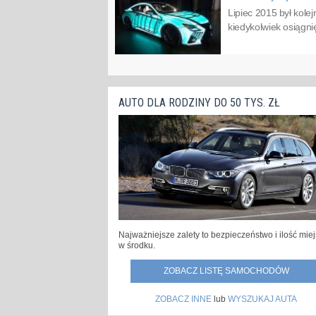
Lipiec 2015 był kol
kiedykolwiek osiągni
AUTO DLA RODZINY DO 50 TYS. ZŁ
Najważniejsze zalety to bezpieczeństwo i ilość mie
w środku.
ZOBACZ LISTĘ SAMOCHODÓW
ZOBACZ INNE
lub
WYSZUKAJ AUTA