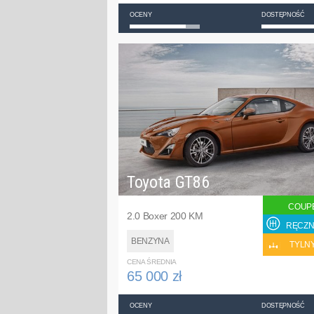
OCENY
DOSTĘPNOŚĆ
Toyota GT86
COUP
2.0 Boxer 200 KM
RĘCZN
BENZYNA
TYLN
CENA ŚREDNIA
65 000 zł
OCENY
DOSTĘPNOŚĆ