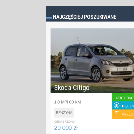
NAJCZĘŚCIEJ POSZUKIWANE
Skoda Citigo
HATCHBAC
1.0 MPI 60 KM
RĘCZN
BENZYNA
PRZED
CENA ŚREDNIA
20 000 zł