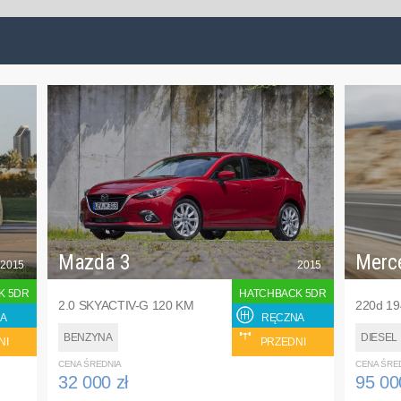
Mazda 3
Merc
2015
2015
K 5DR
HATCHBACK 5DR
2.0 SKYACTIV-G 120 KM
220d 1
A
RĘCZNA
BENZYNA
DIESEL
NI
PRZEDNI
CENA ŚREDNIA
CENA ŚRE
32 000 zł
95 00