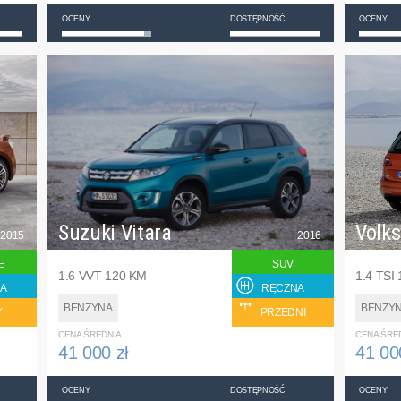
OCENY
DOSTĘPNOŚĆ
OCENY
Suzuki Vitara
Volk
2015
2016
E
SUV
1.6 VVT 120 KM
1.4 TSI
A
RĘCZNA
BENZYNA
BENZY
Y
PRZEDNI
CENA ŚREDNIA
CENA ŚRE
41 000 zł
41 00
OCENY
DOSTĘPNOŚĆ
OCENY