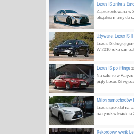
Lexus IS znika z Eur
Zaprezentowana w 201
oficjalnie mamy do c
Używane: Lexus IS I
Lexus IS drugiej gen
W 2010 roku samochód
Lexus IS po liftingu
2
Na salonie w Paryżu
piąty Lexus IS wyjeż
Milion samochodów
Lexus sprzedał na 
na rynek w kwietniu
Rekordowy wynik Lexu