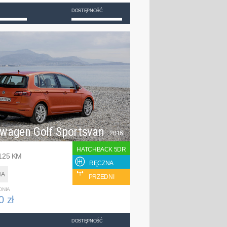
DOSTĘPNOŚĆ
swagen Golf Sportsvan
2016
HATCHBACK 5DR
 125 KM
RĘCZNA
NA
PRZEDNI
DNIA
0 zł
DOSTĘPNOŚĆ