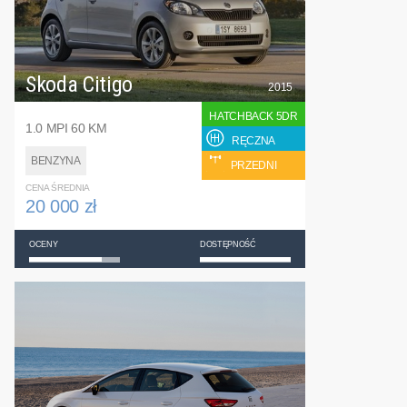
Skoda Citigo
2015
HATCHBACK 5DR
1.0 MPI 60 KM
RĘCZNA
BENZYNA
PRZEDNI
CENA ŚREDNIA
20 000 zł
OCENY
DOSTĘPNOŚĆ