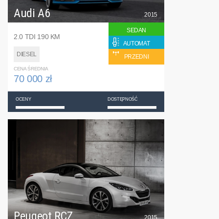
Audi A6
2015
SEDAN
2.0 TDI 190 KM
AUTOMAT
DIESEL
PRZEDNI
CENA ŚREDNIA
70 000 zł
OCENY
DOSTĘPNOŚĆ
Peugeot RCZ
2015