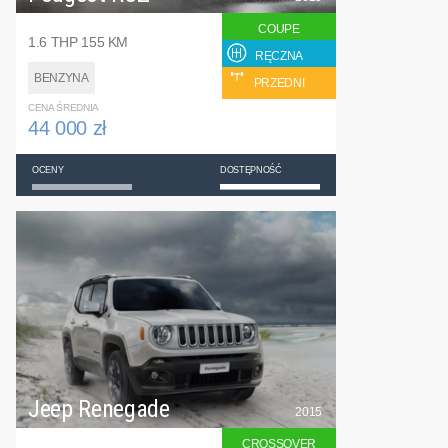
COUPE
1.6 THP 155 KM
RĘCZNA
BENZYNA
PRZEDNI
CENA ŚREDNIA
44 000 zł
OCENY
DOSTĘPNOŚĆ
Jeep Renegade
2015
CROSSOVER