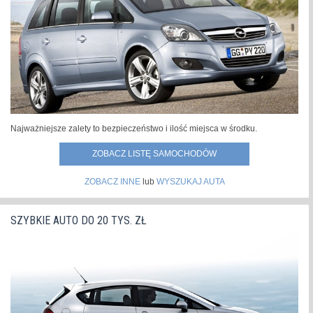
świecie.Samochód zachował pozycję lidera sprzedaży w
roku 2021 m.in. dzięki sukcesom...
»
Najważniejsze zalety to bezpieczeństwo i ilość miejsca w środku.
ZOBACZ LISTĘ SAMOCHODÓW
ZOBACZ INNE
lub
WYSZUKAJ AUTA
SZYBKIE AUTO DO 20 TYS. ZŁ