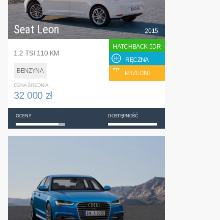
Seat Leon
2015
HATCHBACK 5DR
1.2 TSI 110 KM
RĘCZNA
BENZYNA
PRZEDNI
CENA ŚREDNIA
32 000 zł
OCENY
DOSTĘPNOŚĆ