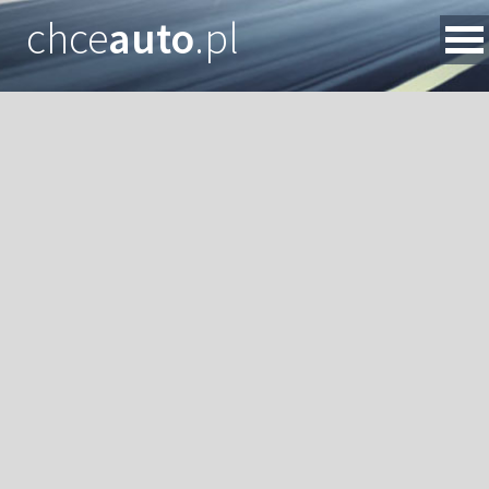
chce
auto
.pl