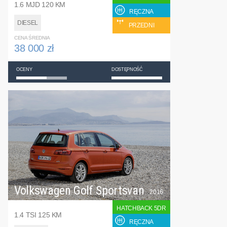
1.6 MJD 120 KM
RĘCZNA
DIESEL
PRZEDNI
CENA ŚREDNIA
38 000 zł
OCENY
DOSTĘPNOŚĆ
Volkswagen Golf Sportsvan
2016
HATCHBACK 5DR
1.4 TSI 125 KM
RĘCZNA