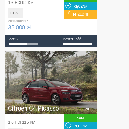
1.6 HDI 92 KM
RĘCZNA
DIESEL
PRZEDNI
CENA ŚREDNIA
35 000 zł
OCENY
DOSTĘPNOŚĆ
Citroen C4 Picasso
2015
VAN
1.6 HDI 115 KM
RĘCZNA