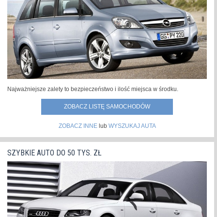
świecie.Samochód zachował pozycję lidera sprzedaży w
roku 2021 m.in. dzięki sukcesom...
»
Najważniejsze zalety to bezpieczeństwo i ilość miejsca w środku.
ZOBACZ LISTĘ SAMOCHODÓW
ZOBACZ INNE
lub
WYSZUKAJ AUTA
SZYBKIE AUTO DO 50 TYS. ZŁ