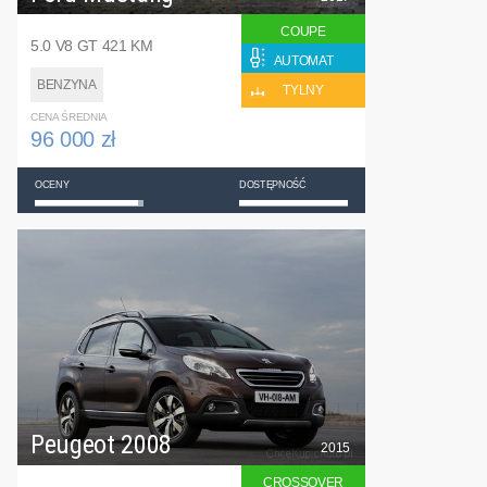
COUPE
5.0 V8 GT 421 KM
AUTOMAT
BENZYNA
TYLNY
CENA ŚREDNIA
96 000 zł
OCENY
DOSTĘPNOŚĆ
Peugeot 2008
2015
CROSSOVER