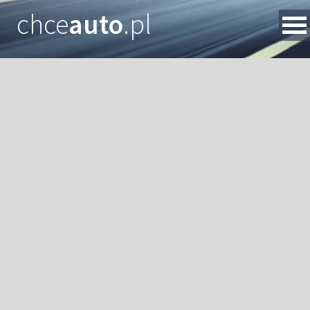
chce
auto
.pl