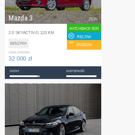
Mazda 3
2015
HATCHBACK 5DR
2.0 SKYACTIV-G 120 KM
RĘCZNA
BENZYNA
PRZEDNI
CENA ŚREDNIA
32 000 zł
OCENY
DOSTĘPNOŚĆ