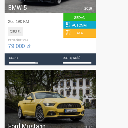
BMW 5
2016
SEDAN
20d 190 KM
AUTOMAT
DIESEL
4X4
CENA ŚREDNIA
79 000 zł
OCENY
DOSTĘPNOŚĆ
Ford Mustang
2017