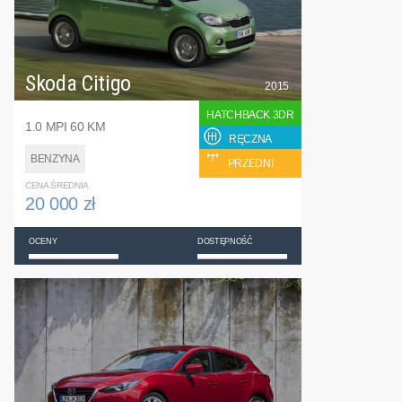
Skoda Citigo
2015
HATCHBACK 3DR
1.0 MPI 60 KM
RĘCZNA
BENZYNA
PRZEDNI
CENA ŚREDNIA
20 000 zł
OCENY
DOSTĘPNOŚĆ