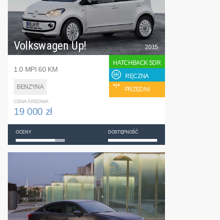
Volkswagen Up!
2015
HATCHBACK 5DR
1.0 MPI 60 KM
RĘCZNA
BENZYNA
PRZEDNI
CENA ŚREDNIA
19 000 zł
OCENY
DOSTĘPNOŚĆ