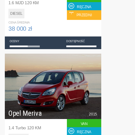
1.6 MJD 120 KM
RĘCZNA
DIESEL
PRZEDNI
CENA ŚREDNIA
38 000 zł
OCENY
DOSTĘPNOŚĆ
Opel Meriva
2015
VAN
1.4 Turbo 120 KM
RĘCZNA