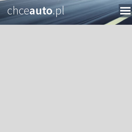
chce
auto
.pl