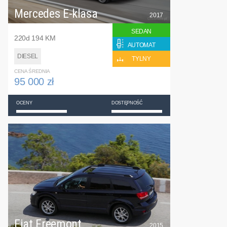
Mercedes E-klasa
2017
SEDAN
220d 194 KM
AUTOMAT
DIESEL
TYLNY
CENA ŚREDNIA
95 000 zł
OCENY
DOSTĘPNOŚĆ
Fiat Freemont
2015