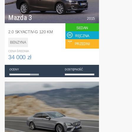
Mazda 3
2015
SEDAN
2.0 SKYACTIV-G 120 KM
RĘCZNA
BENZYNA
PRZEDNI
CENA ŚREDNIA
34 000 zł
OCENY
DOSTĘPNOŚĆ