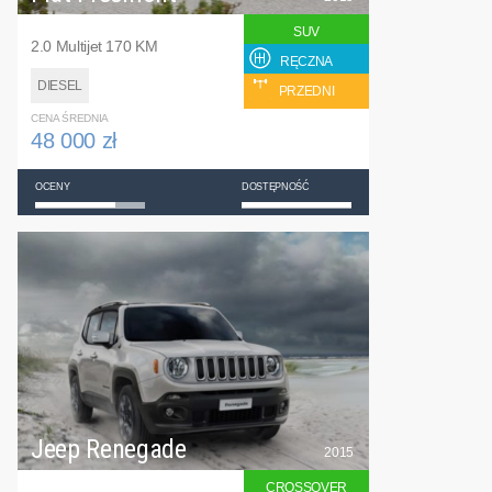
SUV
2.0 Multijet 170 KM
RĘCZNA
DIESEL
PRZEDNI
CENA ŚREDNIA
48 000 zł
OCENY
DOSTĘPNOŚĆ
Jeep Renegade
2015
CROSSOVER