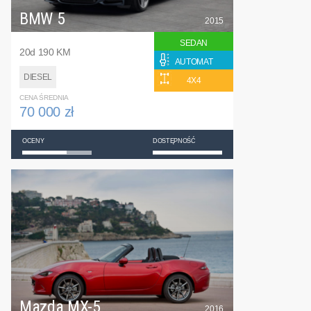
BMW 5
2015
SEDAN
20d 190 KM
AUTOMAT
DIESEL
4X4
CENA ŚREDNIA
70 000 zł
OCENY
DOSTĘPNOŚĆ
Mazda MX-5
2016