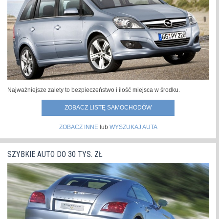
świecie.Samochód zachował pozycję lidera sprzedaży w
roku 2021 m.in. dzięki sukcesom...
»
Najważniejsze zalety to bezpieczeństwo i ilość miejsca w środku.
ZOBACZ LISTĘ SAMOCHODÓW
ZOBACZ INNE
lub
WYSZUKAJ AUTA
SZYBKIE AUTO DO 30 TYS. ZŁ