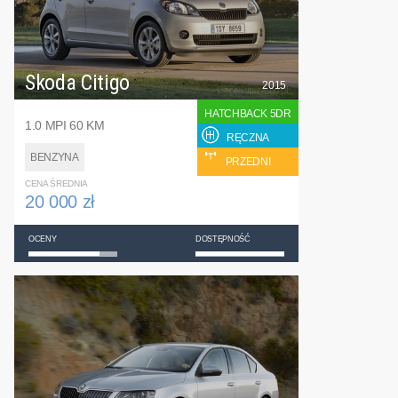
Skoda Citigo
2015
HATCHBACK 5DR
1.0 MPI 60 KM
RĘCZNA
BENZYNA
PRZEDNI
CENA ŚREDNIA
20 000 zł
OCENY
DOSTĘPNOŚĆ