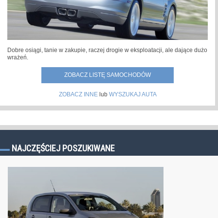
Dobre osiągi, tanie w zakupie, raczej drogie w eksploatacji, ale dające dużo
wrażeń.
ZOBACZ LISTĘ SAMOCHODÓW
ZOBACZ INNE
lub
WYSZUKAJ AUTA
NAJCZĘŚCIEJ POSZUKIWANE