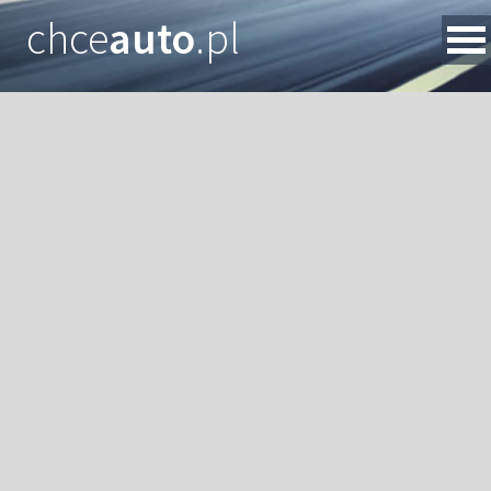
chce
auto
.pl