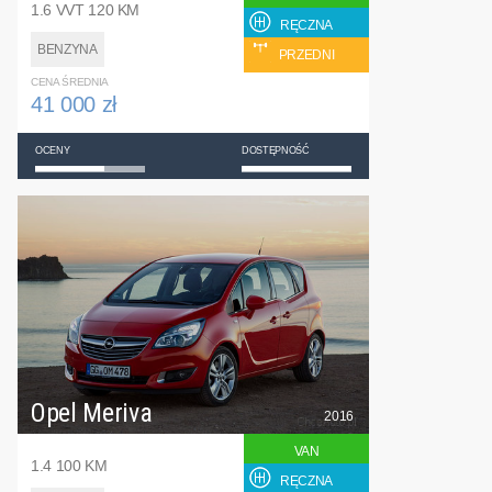
1.6 VVT 120 KM
RĘCZNA
BENZYNA
PRZEDNI
CENA ŚREDNIA
41 000 zł
OCENY
DOSTĘPNOŚĆ
Opel Meriva
2016
VAN
1.4 100 KM
RĘCZNA