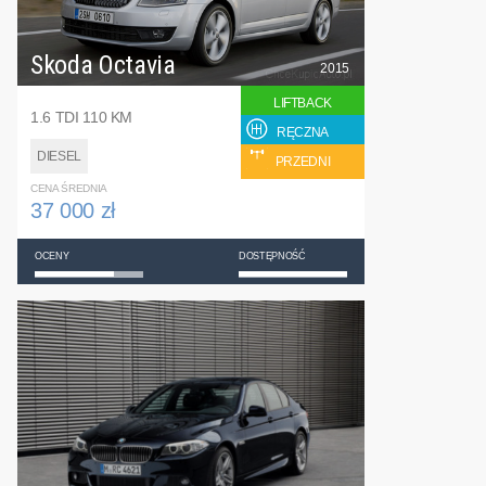
Skoda Octavia
2015
LIFTBACK
1.6 TDI 110 KM
RĘCZNA
DIESEL
PRZEDNI
CENA ŚREDNIA
37 000 zł
OCENY
DOSTĘPNOŚĆ