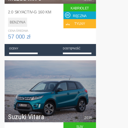
KABRIOLET
2.0 SKYACTIV-G 160 KM
RĘCZNA
BENZYNA
TYLNY
CENA ŚREDNIA
57 000 zł
OCENY
DOSTĘPNOŚĆ
Suzuki Vitara
2016
SUV