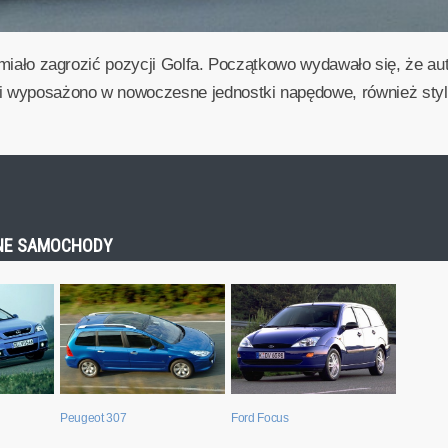
i miało zagrozić pozycji Golfa. Początkowo wydawało się, że au
wyposażono w nowoczesne jednostki napędowe, również stylis
OBNE SAMOCHODY
Peugeot 307
Ford Focus