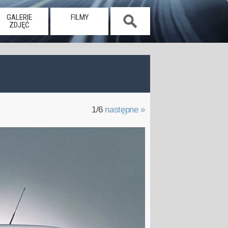
GALERIE
FILMY
ZDJĘĆ
1/6
następne »