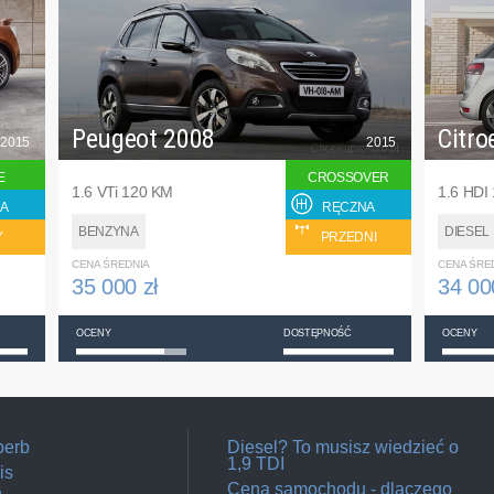
Peugeot 2008
Citro
2015
2015
E
CROSSOVER
1.6 VTi 120 KM
1.6 HDI
A
RĘCZNA
BENZYNA
DIESEL
Y
PRZEDNI
CENA ŚREDNIA
CENA ŚRE
35 000 zł
34 00
OCENY
DOSTĘPNOŚĆ
OCENY
perb
Diesel? To musisz wiedzieć o
1,9 TDI
is
Cena samochodu - dlaczego