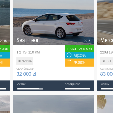
Seat Leon
Merc
2015
2015
K 3DR
HATCHBACK 5DR
1.2 TSI 110 KM
220d 1
A
RĘCZNA
BENZYNA
DIESEL
NI
PRZEDNI
CENA ŚREDNIA
CENA ŚRE
32 000 zł
83 00
OCENY
DOSTĘPNOŚĆ
OCENY