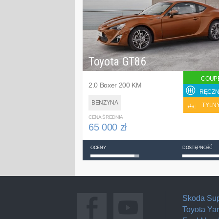
Toyota GT86
COUP
2.0 Boxer 200 KM
RĘCZN
BENZYNA
TYLN
CENA ŚREDNIA
65 000 zł
OCENY
DOSTĘPNOŚĆ
Skoda Su
Toyota Yar