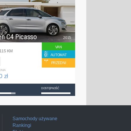
en C4 Picasso
2015
VAN
 115 KM
AUTOMAT
PRZEDNI
DNIA
0 zł
DOSTĘPNOŚĆ
Samochody używane
Rankingi