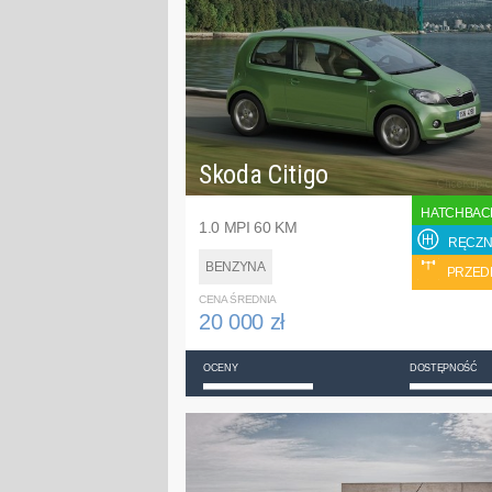
Skoda Citigo
HATCHBAC
1.0 MPI 60 KM
RĘCZN
BENZYNA
PRZED
CENA ŚREDNIA
20 000 zł
OCENY
DOSTĘPNOŚĆ