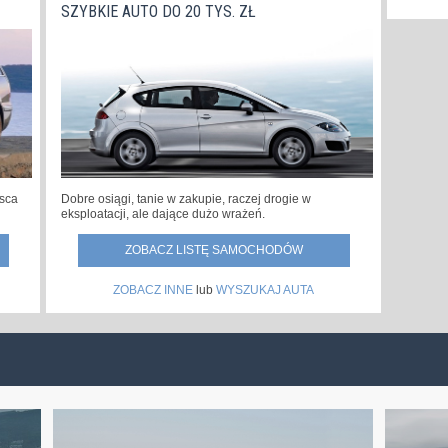
SZYBKIE AUTO DO 20 TYS. ZŁ
jsca
Dobre osiągi, tanie w zakupie, raczej drogie w
eksploatacji, ale dające dużo wrażeń.
ZOBACZ LISTĘ SAMOCHODÓW
ZOBACZ INNE
lub
WYSZUKAJ AUTA