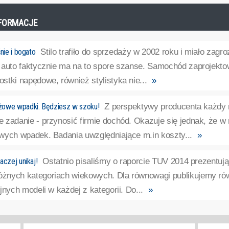
INFORMACJE
nie i bogato
Stilo trafiło do sprzedaży w 2002 roku i miało zagr
 auto faktycznie ma na to spore szanse. Samochód zaprojekt
stki napędowe, również stylistyka nie...
»
żowe wpadki. Będziesz w szoku!
Z perspektywy producenta każdy
zadanie - przynosić firmie dochód. Okazuje się jednak, że w n
wych wpadek. Badania uwzględniające m.in koszty...
»
aczej unikaj!
Ostatnio pisaliśmy o raporcie TUV 2014 prezentuj
nych kategoriach wiekowych. Dla równowagi publikujemy rów
jnych modeli w każdej z kategorii. Do...
»