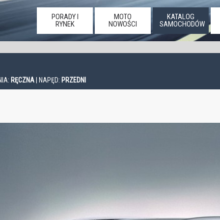
PORADY I
MOTO
KATALOG
RYNEK
NOWOŚCI
SAMOCHODÓW
NIA:
RĘCZNA
| NAPĘD:
PRZEDNI