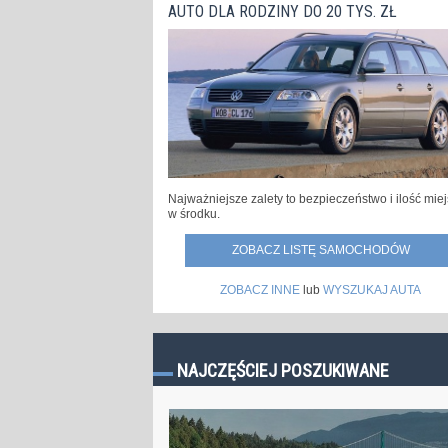
AUTO DLA RODZINY DO 20 TYS. ZŁ
Najważniejsze zalety to bezpieczeństwo i ilość mie
w środku.
ZOBACZ LISTĘ SAMOCHODÓW
ZOBACZ INNE
lub
WYSZUKAJ AUTA
NAJCZĘŚCIEJ POSZUKIWANE