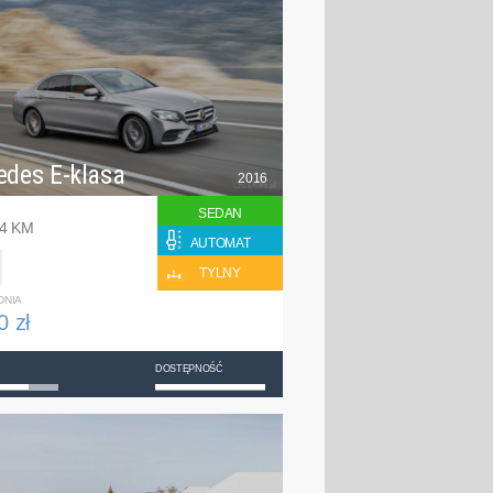
edes E-klasa
2016
SEDAN
94 KM
AUTOMAT
TYLNY
DNIA
0 zł
DOSTĘPNOŚĆ