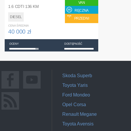
VAN
1.6 CDTI 136 KM
RĘCZNA
DIESEL
PRZEDNI
CENA ŚREDNIA
40 000 zł
OCENY
DOSTĘPNOŚĆ
Skoda Superb
Toyota Yaris
Ford Mondeo
Opel Corsa
Renault Megane
Toyota Avensis