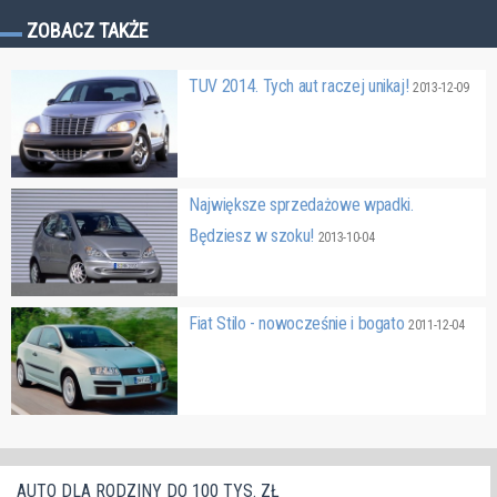
ZOBACZ TAKŻE
TUV 2014. Tych aut raczej unikaj!
2013-12-09
Największe sprzedażowe wpadki.
Będziesz w szoku!
2013-10-04
Fiat Stilo - nowocześnie i bogato
2011-12-04
AUTO DLA RODZINY DO 100 TYS. ZŁ