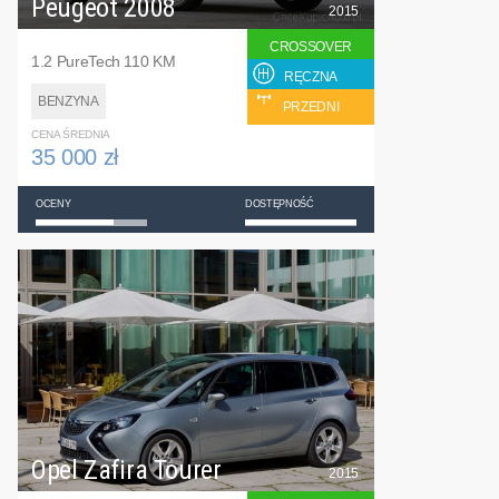
Peugeot 2008
2015
CROSSOVER
1.2 PureTech 110 KM
RĘCZNA
BENZYNA
PRZEDNI
CENA ŚREDNIA
35 000 zł
OCENY
DOSTĘPNOŚĆ
Opel Zafira Tourer
2015