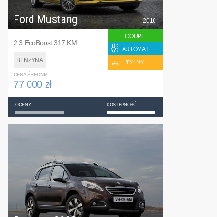
Ford Mustang
2016
COUPE
2.3 EcoBoost 317 KM
AUTOMAT
BENZYNA
TYLNY
CENA ŚREDNIA
77 000 zł
OCENY
DOSTĘPNOŚĆ