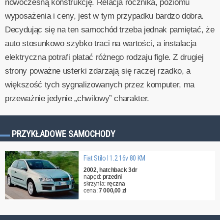
nowoczesną konstrukcję. Relacja rocznika, poziomu
wyposażenia i ceny, jest w tym przypadku bardzo dobra.
Decydując się na ten samochód trzeba jednak pamiętać, że
auto stosunkowo szybko traci na wartości, a instalacja
elektryczna potrafi płatać różnego rodzaju figle. Z drugiej
strony poważne usterki zdarzają się raczej rzadko, a
większość tych sygnalizowanych przez komputer, ma
przeważnie jedynie „chwilowy” charakter.
PRZYKŁADOWE SAMOCHODY
Fiat Stilo I 1.2 16v 80 KM
2002
,
hatchback 3dr
napęd:
przedni
skrzynia:
ręczna
cena:
7 000,00 zł