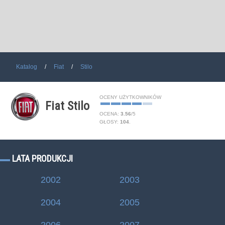
Katalog
Fiat
Stilo
OCENY UŻYTKOWNIKÓW
Fiat Stilo
OCENA:
3.56
/
5
GŁOSY:
104
.
LATA PRODUKCJI
2002
2003
2004
2005