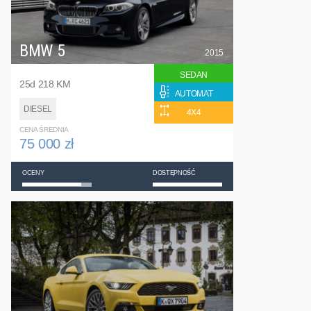
BMW 5
2015
SEDAN
25d 218 KM
AUTOMAT
DIESEL
4X4
CENA ŚREDNIA
75 000 zł
OCENY
DOSTĘPNOŚĆ