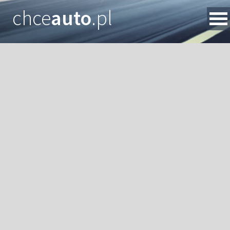
chce
auto
.pl