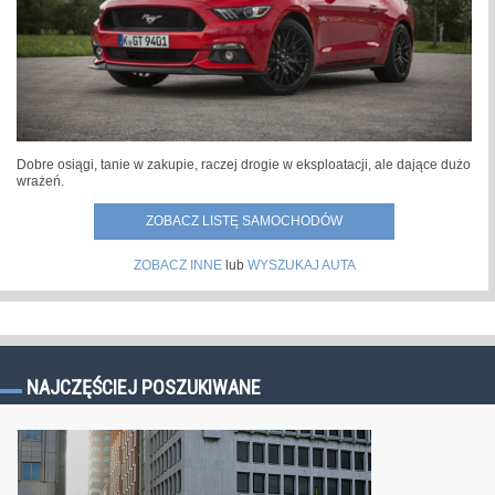
Dobre osiągi, tanie w zakupie, raczej drogie w eksploatacji, ale dające dużo
wrażeń.
ZOBACZ LISTĘ SAMOCHODÓW
ZOBACZ INNE
lub
WYSZUKAJ AUTA
NAJCZĘŚCIEJ POSZUKIWANE