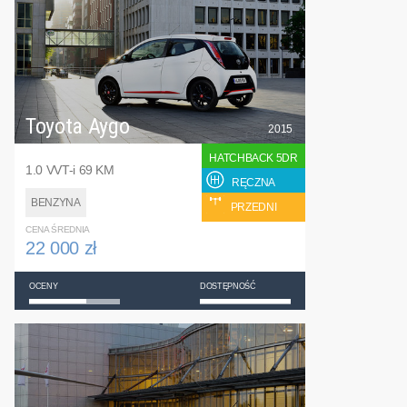
Toyota Aygo
2015
HATCHBACK 5DR
1.0 VVT-i 69 KM
RĘCZNA
BENZYNA
PRZEDNI
CENA ŚREDNIA
22 000 zł
OCENY
DOSTĘPNOŚĆ