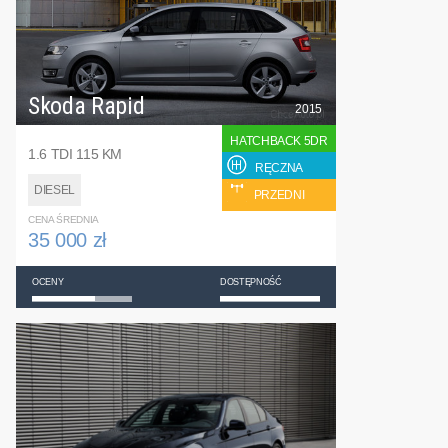
Skoda Rapid
2015
HATCHBACK 5DR
1.6 TDI 115 KM
RĘCZNA
DIESEL
PRZEDNI
CENA ŚREDNIA
35 000 zł
OCENY
DOSTĘPNOŚĆ