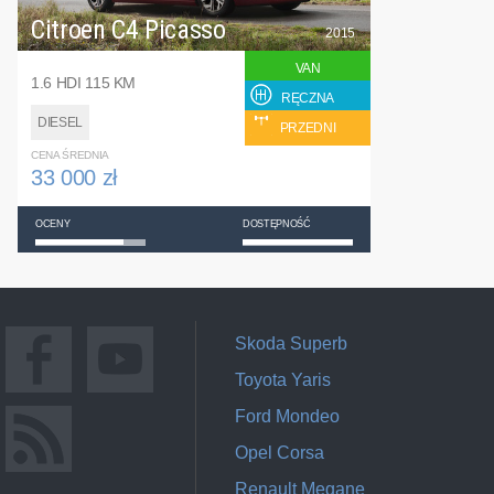
Citroen C4 Picasso
2015
VAN
1.6 HDI 115 KM
RĘCZNA
DIESEL
PRZEDNI
CENA ŚREDNIA
33 000 zł
OCENY
DOSTĘPNOŚĆ
Skoda Superb
Toyota Yaris
Ford Mondeo
Opel Corsa
Renault Megane