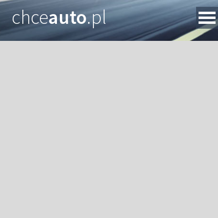
chce
auto
.pl