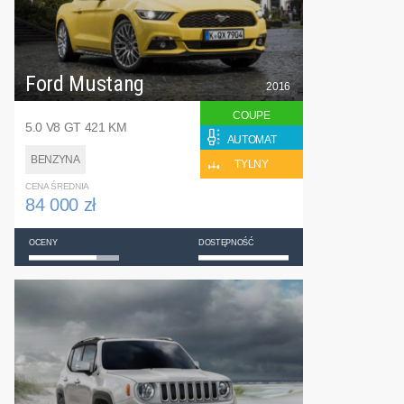
Ford Mustang
2016
COUPE
5.0 V8 GT 421 KM
AUTOMAT
BENZYNA
TYLNY
CENA ŚREDNIA
84 000 zł
OCENY
DOSTĘPNOŚĆ