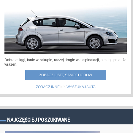
Dobre osiągi, tanie w zakupie, raczej drogie w eksploatacji, ale dające dużo
wrażeń.
ZOBACZ LISTĘ SAMOCHODÓW
ZOBACZ INNE
lub
WYSZUKAJ AUTA
NAJCZĘŚCIEJ POSZUKIWANE