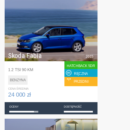
Skoda Fabia
2015
HATCHBACK 5DR
1.2 TSI 90 KM
RĘCZNA
BENZYNA
PRZEDNI
CENA ŚREDNIA
24 000 zł
OCENY
DOSTĘPNOŚĆ