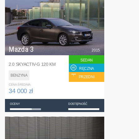
Mazda 3
2015
SEDAN
2.0 SKYACTIV-G 120 KM
RĘCZNA
BENZYNA
PRZEDNI
CENA ŚREDNIA
34 000 zł
OCENY
DOSTĘPNOŚĆ