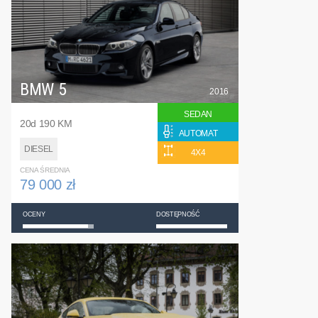
BMW 5
2016
SEDAN
20d 190 KM
AUTOMAT
DIESEL
4X4
CENA ŚREDNIA
79 000 zł
OCENY
DOSTĘPNOŚĆ