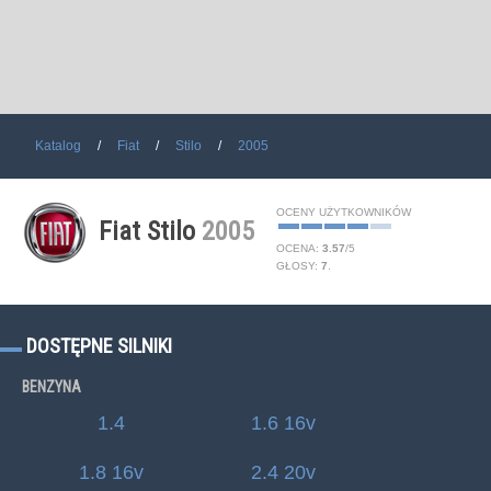
Katalog
Fiat
Stilo
2005
OCENY UŻYTKOWNIKÓW
Fiat Stilo
2005
OCENA:
3.57
/
5
GŁOSY:
7
.
DOSTĘPNE SILNIKI
BENZYNA
1.4
1.6 16v
1.8 16v
2.4 20v