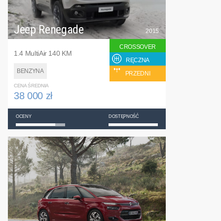
Jeep Renegade
2015
CROSSOVER
1.4 MultiAir 140 KM
RĘCZNA
BENZYNA
PRZEDNI
CENA ŚREDNIA
38 000 zł
OCENY
DOSTĘPNOŚĆ