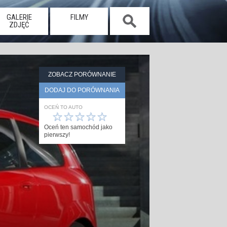
GALERIE
FILMY
ZDJĘĆ
ZOBACZ PORÓWNANIE
DODAJ DO PORÓWNANIA
OCEŃ TO AUTO
☆
☆
☆
☆
☆
Oceń ten samochód jako
pierwszy!