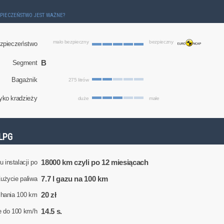
ZPIECZEŃSTWO JEST WAŻNE?
mało bezpieczny
bezpieczny
zpieczeństwo
B
Segment
Bagażnik
275 litrów
yko kradzieży
duże
małe
LPG
18000 km czyli po 12 miesiącach
 instalacji po
7.7 l gazu na 100 km
użycie paliwa
20 zł
chania 100 km
14.5 s.
e do 100 km/h