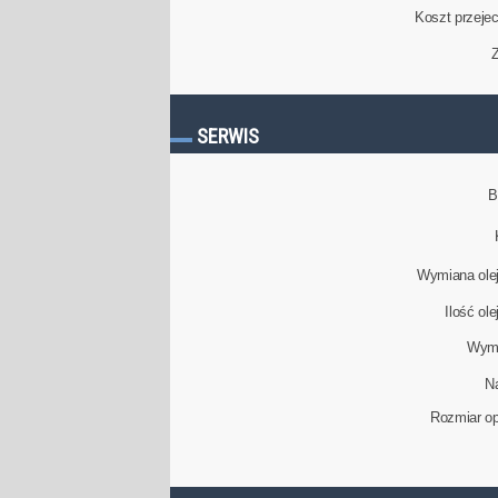
Koszt przeje
Z
SERWIS
B
Wymiana olej
Ilość ol
Wymi
N
Rozmiar op