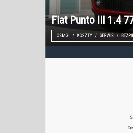
Fiat Punto III 1.4 
OSIĄGI
KOSZTY
SERWIS
BEZP
Ś
Do