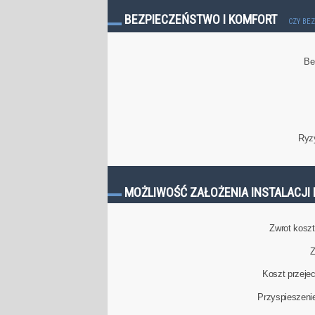
BEZPIECZEŃSTWO I KOMFORT
CZY BE
Be
Ryz
MOŻLIWOŚĆ ZAŁOŻENIA INSTALACJI 
Zwrot kosztu
Z
Koszt przeje
Przyspieszeni