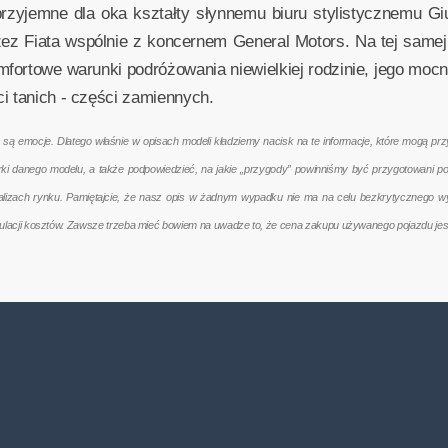
przyjemne dla oka kształty słynnemu biuru stylistycznemu Gi
z Fiata wspólnie z koncernem General Motors. Na tej samej 
rtowe warunki podróżowania niewielkiej rodzinie, jego mocn
i tanich - części zamiennych.
emocje. Dlatego właśnie w opisach modeli kładziemy nacisk na te informacje, które mogą przyd
terki danego modelu, a także podpowiedzieć, na jakie „przygody” powinniśmy być przygotowani 
nalizach rynku. Pamiętajcie, że nasz opis w żadnym wypadku nie ma na celu bezkrytycznego w
kulacji kosztów. Zawsze trzeba mieć bowiem na uwadze to, że cena zakupu używanego pojazdu jes