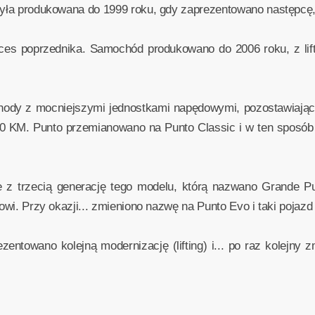
była produkowana do 1999 roku, gdy zaprezentowano następcę, c
ces poprzednika. Samochód produkowano do 2006 roku, z lifti
ody z mocniejszymi jednostkami napędowymi, pozostawiając j
KM. Punto przemianowano na Punto Classic i w ten sposób aut
e z trzecią generację tego modelu, którą nazwano Grande P
gowi. Przy okazji... zmieniono nazwę na Punto Evo i taki pojazd
entowano kolejną modernizację (lifting) i... po raz kolejny 