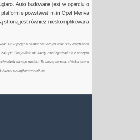
ugiaro. Auto budowane jest w oparciu o
platformie powstawał m.in Opel Meriva
ą stroną jest również nieskomplikowana
ać się w podjęciu ostatecznej decyzji oraz przy oględzinach
po zakupie. Oczywiście nie każdy musi zgadzać się z naszymi
ychwalania danego modelu. To raczej surowa, chłodna ocena
t dopiero początkiem wydatków.