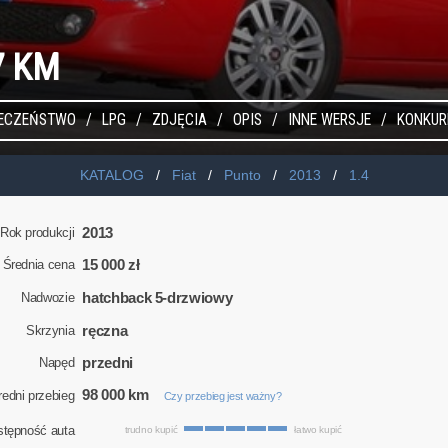
77 KM
IECZEŃSTWO
LPG
ZDJĘCIA
OPIS
INNE WERSJE
KONKUR
KATALOG
Fiat
Punto
2013
1.4
2013
Rok produkcji
15 000 zł
Średnia cena
hatchback 5-drzwiowy
Nadwozie
ręczna
Skrzynia
przedni
Napęd
98 000 km
redni przebieg
Czy przebieg jest ważny?
stępność auta
trudno kupić
łatwo kupić