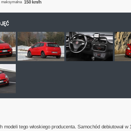
150 km/h
ć maksymalna
DJĘĆ
ych modeli tego włoskiego producenta. Samochód debiutował w 