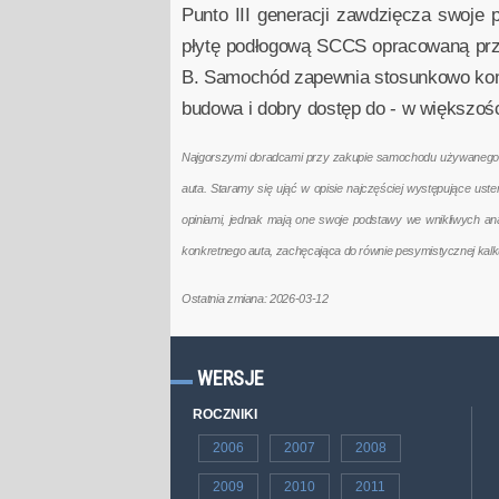
Punto III generacji zawdzięcza swoje 
płytę podłogową SCCS opracowaną prze
B. Samochód zapewnia stosunkowo komfo
budowa i dobry dostęp do - w większośc
Najgorszymi doradcami przy zakupie samochodu używanego są 
auta. Staramy się ująć w opisie najczęściej występujące us
opiniami, jednak mają one swoje podstawy we wnikliwych a
konkretnego auta, zachęcająca do równie pesymistycznej kal
Ostatnia zmiana: 2026-03-12
WERSJE
ROCZNIKI
2006
2007
2008
2009
2010
2011