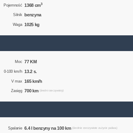
3
1368 cm
Pojemność
benzyna
Silnik
1025 kg
Waga
77 KM
Moc
13.2 s.
0-100 km/h
165 km/h
V max
700 km
Zasięg
(średni rzeczywisty)
6.4 l benzyny na 100 km
Spalanie
(średnie rzeczywiste zużycie paliwa)