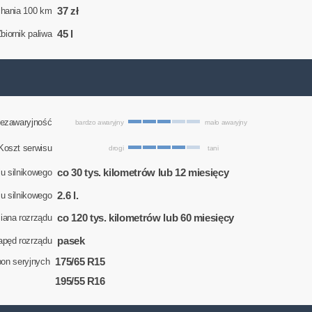
37 zł
chania 100 km
45 l
biornik paliwa
ezawaryjność
bardzo awaryjny
mało awaryjny
Koszt serwisu
drogi
tani
co 30 tys. kilometrów lub 12 miesięcy
u silnikowego
2.6 l.
eju silnikowego
co 120 tys. kilometrów lub 60 miesięcy
ana rozrządu
pasek
apęd rozrządu
175/65 R15
on seryjnych
195/55 R16