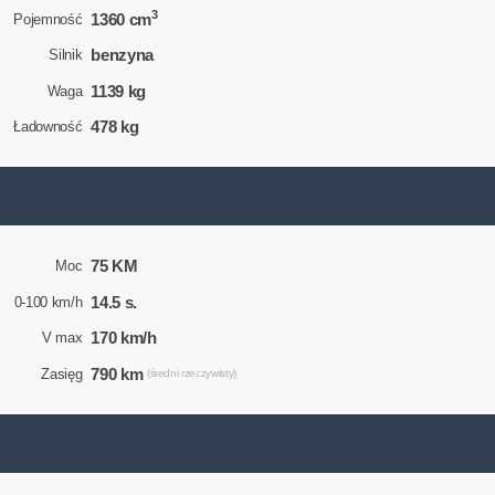
3
1360 cm
Pojemność
benzyna
Silnik
1139 kg
Waga
478 kg
Ładowność
75 KM
Moc
14.5 s.
0-100 km/h
170 km/h
V max
790 km
Zasięg
(średni rzeczywisty)