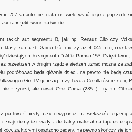
mi, 207-ka auto nie miała nic wiele wspólnego z poprzedn
staw zaprojektowano nadwozie.
ent takich aut segmentu B, jak np. Renault Clio czy Vol
i klasy kompakt. Samochód mierzy aż 4 045 mm, rozstaw 
ięćdziesiątych do segmentu D Alfie Romeo 155. Dzięki temu, 
ież przestrzeń w drugim rzędzie siedzeń uznać można za zad
 tyłu podróżować będą głównie dzieci, na pewno nie będą cz
lkswagen Golf IV generacji, czy Toyota Corolla ósmej serii, 
nie przynosi, ale nawet Opel Corsa (285 l) czy np. Citroe
eż pochwalić niezły poziom wyposażenia większości egzemplarz
zu znajdziemy też wady - delikatny materiał na tapicerce spr
astików, za którymi osadzono zegary, na pewno skończy się ic