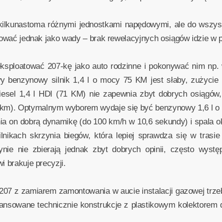
kilkunastoma różnymi jednostkami napędowymi, ale do wszystk
ktować jednak jako wady – brak rewelacyjnych osiągów idzie w 
ksploatować 207-kę jako auto rodzinne i pokonywać nim np. 
benzynowy silnik 1,4 l o mocy 75 KM jest słaby, zużycie p
esel 1,4 l HDI (71 KM) nie zapewnia zbyt dobrych osiągów,
/100 km). Optymalnym wyborem wydaje się być benzynowy 1,6 l 
a on dobrą dynamikę (do 100 km/h w 10,6 sekundy) i spala ok
ilnikach skrzynia biegów, która lepiej sprawdza się w trasie
nie nie zbierają jednak zbyt dobrych opinii, często wystę
i brakuje precyzji.
07 z zamiarem zamontowania w aucie instalacji gazowej trzeb
ansowane technicznie konstrukcje z plastikowym kolektorem d