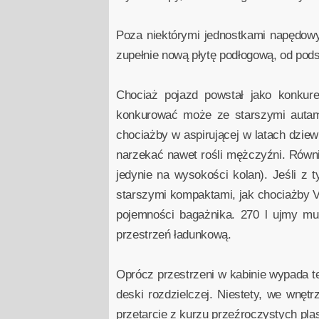
Poza niektórymi jednostkami napędowy
zupełnie nową płytę podłogową, od pod
Chociaż pojazd powstał jako konkur
konkurować może ze starszymi autam
chociażby w aspirującej w latach dziew
narzekać nawet rośli mężczyźni. Równ
jedynie na wysokości kolan). Jeśli z
starszymi kompaktami, jak chociażby Vo
pojemności bagażnika. 270 l ujmy mu 
przestrzeń ładunkową.
Oprócz przestrzeni w kabinie wypada t
deski rozdzielczej. Niestety, we wnętr
przetarcie z kurzu przeźroczystych pl