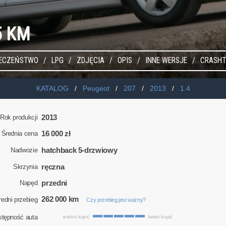
5 KM
IECZEŃSTWO
LPG
ZDJĘCIA
OPIS
INNE WERSJE
CRASHT
KATALOG
Peugeot
207
2013
1.4
2013
Rok produkcji
16 000 zł
Średnia cena
hatchback 5-drzwiowy
Nadwozie
ręczna
Skrzynia
przedni
Napęd
262 000 km
redni przebieg
Czy przebieg jest ważny?
stępność auta
trudno kupić
łatwo kupić