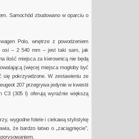
ikiem. Samochód zbudowano w oparciu o
kswagen Polo, wnętrze z powodzeniem
osi – 2 540 mm – jest taki sam, jak
na ilość miejsca za kierownicą nie będą
owalającą (więcej miejsca mogłoby być
uć się pokrzywdzone. W zestawieniu ze
Peugeot 207 przegrywa jedynie w kwestii
n C3 (305 l) oferują wyraźnie większą
y, wygodne fotele i ciekawą stylistykę
awia, że bardzo łatwo o „zaciągnięcie”,
h porysowaniem.