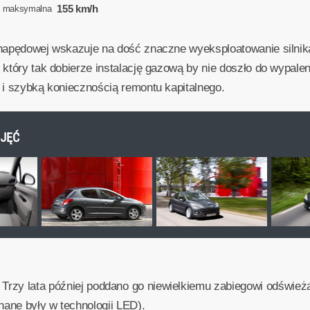
155 km/h
ć maksymalna
napędowej wskazuje na dość znaczne wyeksploatowanie silnika
 który tak dobierze instalację gazową by nie doszło do wypal
 i szybką koniecznością remontu kapitalnego.
DJĘĆ
 Trzy lata później poddano go niewielkiemu zabiegowi odświ
nane były w technologii LED).