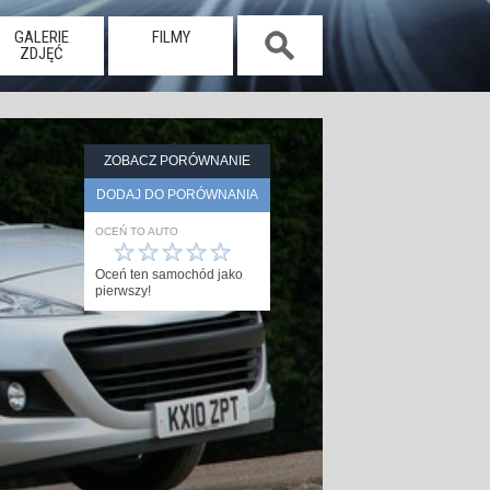
GALERIE
FILMY
ZDJĘĆ
ZOBACZ PORÓWNANIE
DODAJ DO PORÓWNANIA
OCEŃ TO AUTO
☆
☆
☆
☆
☆
Oceń ten samochód jako
pierwszy!