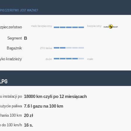
ZPIECZEŃSTWO JEST WAŻNE?
mało bezpieczny
bezpieczny
zpieczeństwo
B
Segment
Bagażnik
270 litrów
yko kradzieży
duże
małe
LPG
18000 km czyli po 12 miesiącach
 instalacji po
7.6 l gazu na 100 km
użycie paliwa
20 zł
chania 100 km
16 s.
e do 100 km/h