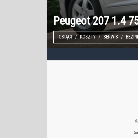
Peugeot 207 1.4 7
OSIĄGI
KOSZTY
SERWIS
BEZP
Ś
Do