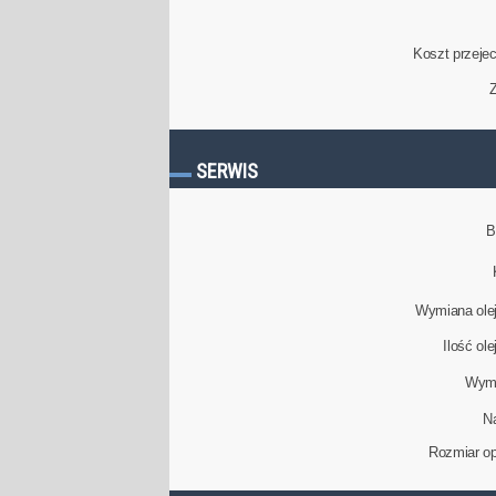
Koszt przeje
Z
SERWIS
B
Wymiana olej
Ilość ol
Wymi
N
Rozmiar op