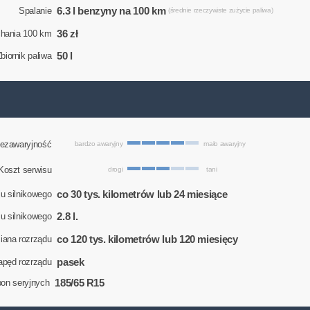
6.3 l benzyny na 100 km
Spalanie
(średnie rzeczywiste zużycie paliwa)
36 zł
chania 100 km
50 l
biornik paliwa
ezawaryjność
bardzo awaryjny
mało awaryjny
Koszt serwisu
drogi
tani
co 30 tys. kilometrów lub 24 miesiące
u silnikowego
2.8 l.
eju silnikowego
co 120 tys. kilometrów lub 120 miesięcy
ana rozrządu
pasek
apęd rozrządu
185/65 R15
on seryjnych