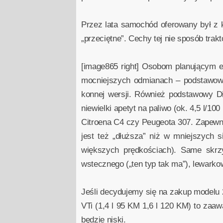
Przez lata samochód oferowany był z 
„przeciętne”. Cechy tej nie sposób tra
[image865 right] Osobom planującym e
mocniejszych odmianach – podstawowy 
konnej wersji. Również podstawowy Di
niewielki apetyt na paliwo (ok. 4,5 l
Citroena C4 czy Peugeota 307. Zapewni
jest też „dłuższa” niż w mniejszych s
większych prędkościach). Same skrzy
wstecznego („ten typ tak ma”), lewarkow
Jeśli decydujemy się na zakup modelu 2
VTi (1,4 l 95 KM 1,6 l 120 KM) to zaaw
będzie niski.