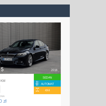
 5
2016
SEDAN
0 KM
AUTOMAT
4X4
DNIA
0 zł