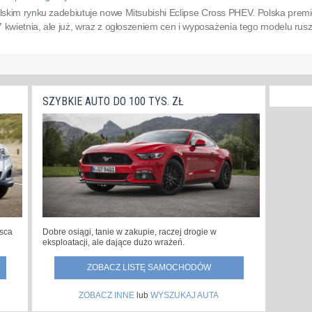
skim rynku zadebiutuje nowe Mitsubishi Eclipse Cross PHEV. Polska pre
 kwietnia, ale już, wraz z ogłoszeniem cen i wyposażenia tego modelu rusz
SZYBKIE AUTO DO 100 TYS. ZŁ
jsca
Dobre osiągi, tanie w zakupie, raczej drogie w
eksploatacji, ale dające dużo wrażeń.
ZOBACZ LISTĘ SAMOCHODÓW
ZOBACZ INNE
lub
WYSZUKAJ AUTA