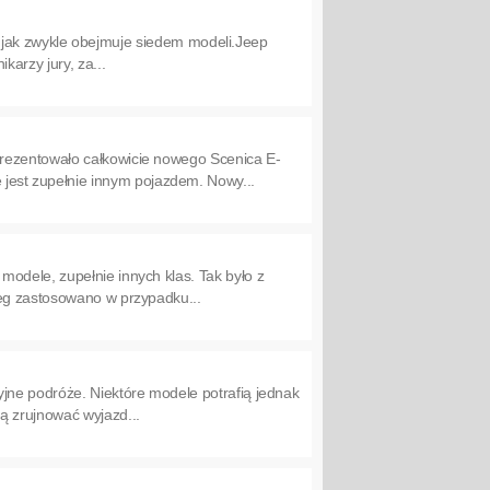
tów jak zwykle obejmuje siedem modeli.Jeep
arzy jury, za...
prezentowało całkowicie nowego Scenica E-
est zupełnie innym pojazdem. Nowy...
odele, zupełnie innych klas. Tak było z
ieg zastosowano w przypadku...
jne podróże. Niektóre modele potrafią jednak
ą zrujnować wyjazd...