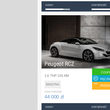
OCENY
DOSTĘPNOŚĆ
Peugeot RCZ
COUP
1.6 THP 155 KM
RĘCZN
BENZYNA
PRZED
CENA ŚREDNIA
44 000 zł
OCENY
DOSTĘPNOŚĆ