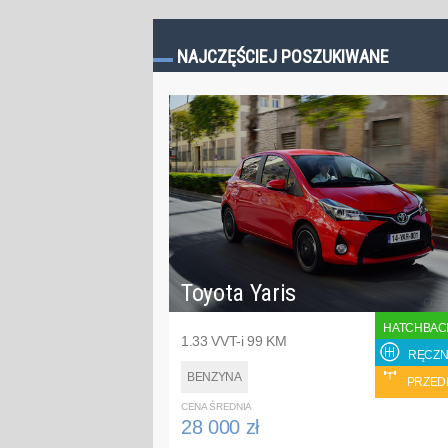
NAJCZĘŚCIEJ POSZUKIWANE
Toyota Yaris
HATCHBAC
1.33 VVT-i 99 KM
RĘCZN
BENZYNA
PRZED
CENA ŚREDNIA
28 000 zł