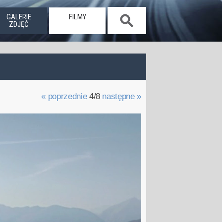
GALERIE
FILMY
ZDJĘĆ
« poprzednie
4/8
następne »