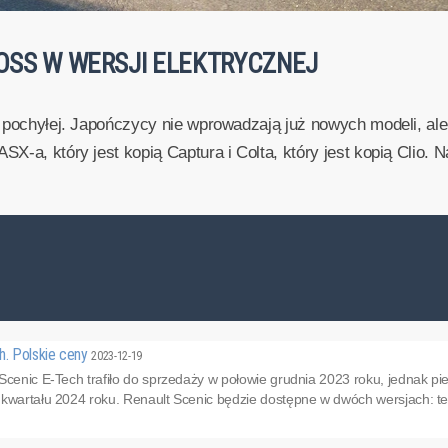
ROSS W WERSJI ELEKTRYCZNEJ
ni pochyłej. Japończycy nie wprowadzają już nowych modeli, a
-a, który jest kopią Captura i Colta, który jest kopią Clio. Na
h. Polskie ceny
2023-12-19
 Scenic E-Tech trafiło do sprzedaży w połowie grudnia 2023 roku, jednak 
kwartału 2024 roku. Renault Scenic będzie dostępne w dwóch wersjach: tec