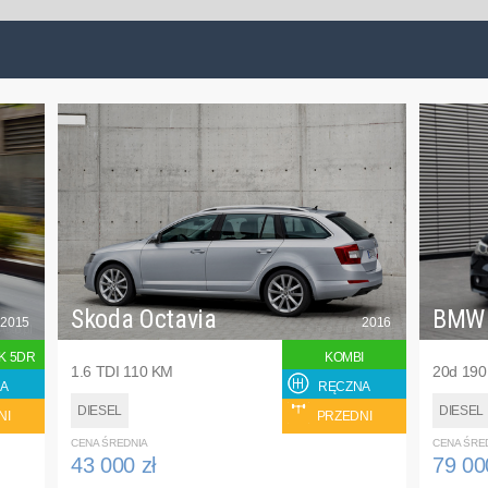
Skoda Octavia
BMW
2015
2016
K 5DR
KOMBI
1.6 TDI 110 KM
20d 19
A
RĘCZNA
DIESEL
DIESEL
NI
PRZEDNI
CENA ŚREDNIA
CENA ŚRE
43 000 zł
79 00