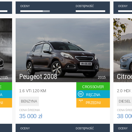
OCENY
DOSTĘPNOŚĆ
OCENY
Peugeot 2008
Citro
2015
2015
E
CROSSOVER
1.6 VTi 120 KM
2.0 HDI
A
RĘCZNA
BENZYNA
DIESEL
NI
PRZEDNI
CENA ŚREDNIA
CENA ŚRE
35 000 zł
38 00
OCENY
DOSTĘPNOŚĆ
OCENY