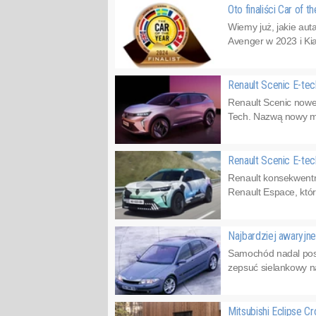
Oto finaliści Car of 
Wiemy już, jakie auta
Avenger w 2023 i Kia
Renault Scenic E-tec
Renault Scenic nowe
Tech. Nazwą nowy mo
Renault Scenic E-te
Renault konsekwentni
Renault Espace, któ
Najbardziej awaryjne
Samochód nadal postr
zepsuć sielankowy n
Mitsubishi Eclipse Cr