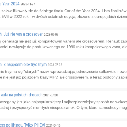
the Year 2024
2023-11-27
 zakwalifikowały się do ścisłego finału Car of the Year 2024. Lista finalis
 EV6 w 2022 rok - w dwóch ostatnich edycja, złożone z europejskich dziennik
h. Już nie van a crossover
2023-09-05
j generacji nie jest już kompaktowym vanem ale crossoverem. Renault za
del nawiązuje do produkowanego od 1996 roku kompaktowego vana, ale j
ch. Z napędem elektrycznym
2023-07-28
e trzyma się "starych" nazw, wprowadzając jednocześnie całkowicie nowe m
re nie jest już pojazdem klasy MPV, ale crossoverem, a teraz podobny zab
 auta na polskich drogach
2021-07-20
zegany jest jako najpopularniejszy i najbezpieczniejszy sposób na wakacy
astrój i przysporzyć niemiłych niespodzianek. O tym, które samochody mog
oss po liftingu. Tylko PHEV!
2021-04-16