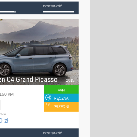
DOSTĘPNOŚĆ
en C4 Grand Picasso
2015
VAN
 150 KM
RĘCZNA
PRZEDNI
DNIA
0 zł
DOSTĘPNOŚĆ