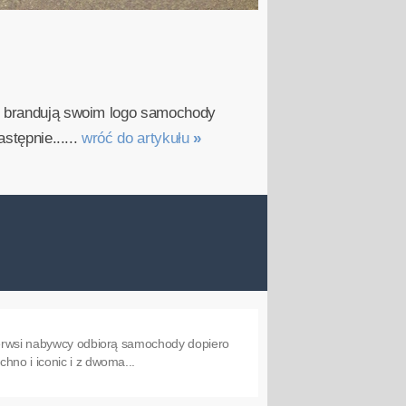
le brandują swoim logo samochody
stępnie......
wróć do artykułu
»
pierwsi nabywcy odbiorą samochody dopiero
hno i iconic i z dwoma...