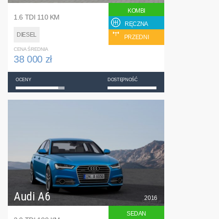
KOMBI
1.6 TDI 110 KM
RĘCZNA
DIESEL
PRZEDNI
CENA ŚREDNIA
38 000 zł
OCENY
DOSTĘPNOŚĆ
Audi A6
2016
SEDAN