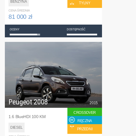
BENZYNA
TYLNY
CENA ŚREDNIA
81 000 zł
OCENY
DOSTĘPNOŚĆ
Peugeot 2008
2015
CROSSOVER
1.6 BlueHDI 100 KM
RĘCZNA
DIESEL
PRZEDNI