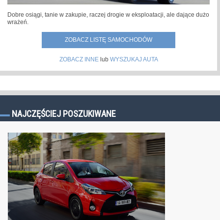
Dobre osiągi, tanie w zakupie, raczej drogie w eksploatacji, ale dające dużo
wrażeń.
ZOBACZ LISTĘ SAMOCHODÓW
ZOBACZ INNE
lub
WYSZUKAJ AUTA
NAJCZĘŚCIEJ POSZUKIWANE