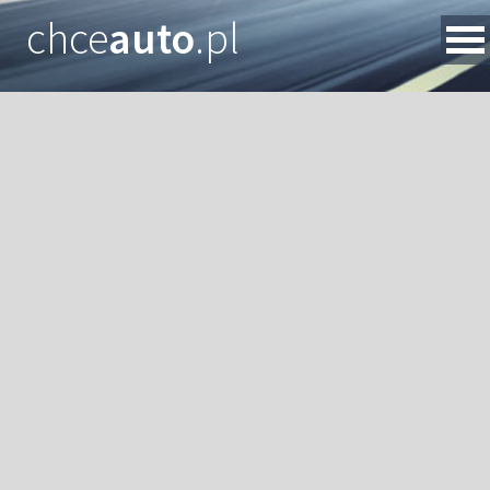
chce
auto
.pl