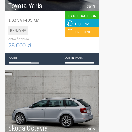
Toyota Yaris
2015
HATCHBACK 5DR
1.33 VVT-i 99 KM
RĘCZNA
BENZYNA
PRZEDNI
CENA ŚREDNIA
28 000 zł
OCENY
DOSTĘPNOŚĆ
Skoda Octavia
2015