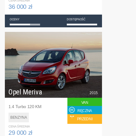
CENA ŚREDNIA
36 000 zł
OCENY
DOSTĘPNOŚĆ
Opel Meriva
2015
VAN
1.4 Turbo 120 KM
RĘCZNA
BENZYNA
PRZEDNI
CENA ŚREDNIA
29 000 zł