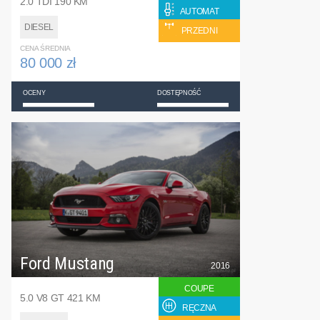
2.0 TDI 190 KM
AUTOMAT
DIESEL
PRZEDNI
CENA ŚREDNIA
80 000 zł
OCENY
DOSTĘPNOŚĆ
Ford Mustang
2016
COUPE
5.0 V8 GT 421 KM
RĘCZNA