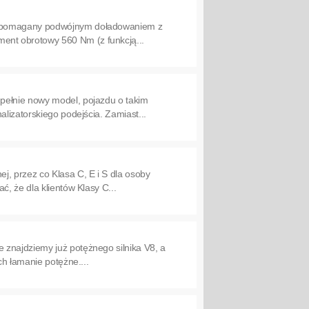
 wspomagany podwójnym doładowaniem z
ent obrotowy 560 Nm (z funkcją...
pełnie nowy model, pojazdu o takim
lizatorskiego podejścia. Zamiast...
, przez co Klasa C, E i S dla osoby
, że dla klientów Klasy C...
 znajdziemy już potężnego silnika V8, a
ch łamanie potężne....