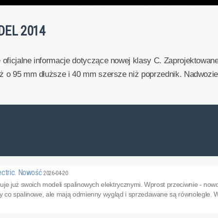
DEL 2014
oficjalne informacje dotyczące nowej klasy C. Zaprojektowan
aż o 95 mm dłuższe i 40 mm szersze niż poprzednik. Nadwozie 
ectric. Nowość
2026-04-20
uje już swoich modeli spalinowych elektrycznymi. Wprost przeciwnie - n
 co spalinowe, ale mają odmienny wygląd i sprzedawane są równolegle. W 