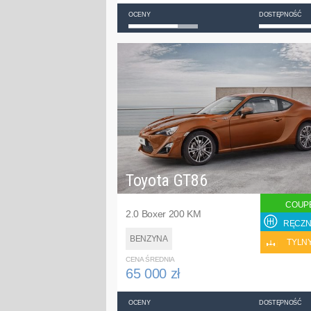
OCENY
DOSTĘPNOŚĆ
Toyota GT86
COUP
2.0 Boxer 200 KM
RĘCZN
BENZYNA
TYLN
CENA ŚREDNIA
65 000 zł
OCENY
DOSTĘPNOŚĆ