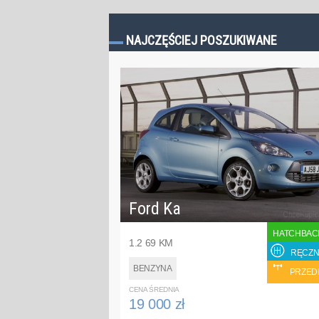
NAJCZĘŚCIEJ POSZUKIWANE
Ford Ka
HATCHBAC
1.2 69 KM
RĘCZN
BENZYNA
PRZED
CENA ŚREDNIA
19 000 zł