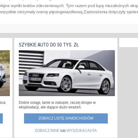
olejne wyniki testów zderzeniowych. Tym razem pod lupę niezależnych eksp
wszystkie otrzymały ocenę pięciogwiazdkową.Zastrzeżenia dotyczyły spokr
SZYBKIE AUTO DO 50 TYS. ZŁ
jsca
Dobre osiągi, tanie w zakupie, raczej drogie w
eksploatacji, ale dające dużo wrażeń.
ZOBACZ LISTĘ SAMOCHODÓW
ZOBACZ INNE
lub
WYSZUKAJ AUTA