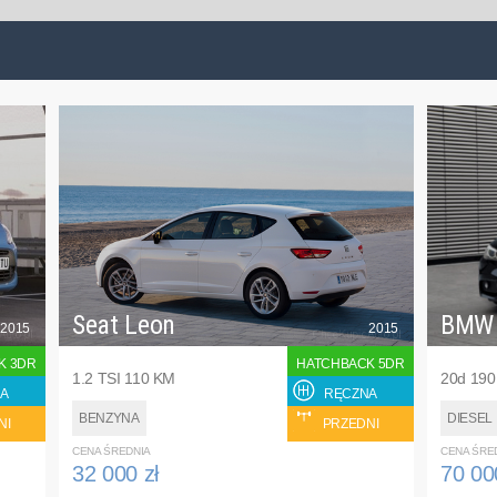
Seat Leon
BMW
2015
2015
K 3DR
HATCHBACK 5DR
1.2 TSI 110 KM
20d 19
A
RĘCZNA
BENZYNA
DIESEL
NI
PRZEDNI
CENA ŚREDNIA
CENA ŚRE
32 000 zł
70 00