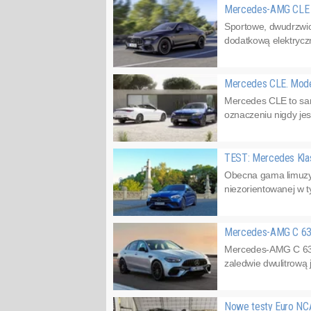
Mercedes-AMG CLE 
Sportowe, dwudrzwi
dodatkową elektrycz
Mercedes CLE. Model
Mercedes CLE to sam
oznaczeniu nigdy jes
TEST: Mercedes Klasy
Obecna gama limuzyn 
niezorientowanej w t
Mercedes-AMG C 63 
Mercedes-AMG C 63 S
zaledwie dwulitrową 
Nowe testy Euro NCA