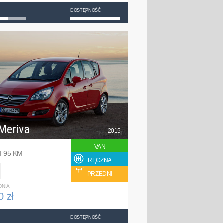
DOSTĘPNOŚĆ
Meriva
2015
VAN
I 95 KM
RĘCZNA
PRZEDNI
DNIA
0 zł
DOSTĘPNOŚĆ