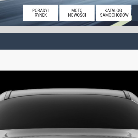
PORADY I
MOTO
KATALOG
RYNEK
NOWOŚCI
SAMOCHODÓW