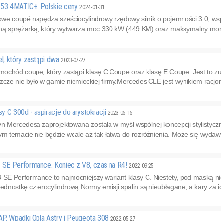
53 4MATIC+. Polskie ceny
2024-01-31
owe coupé napędza sześciocylindrowy rzędowy silnik o pojemności 3.0,
ną sprężarką, który wytwarza moc 330 kW (449 KM) oraz maksymalny mom
, który zastąpi dwa
2023-07-27
ochód coupe, który zastąpi klasę C Coupe oraz klasę E Coupe. Jest to zu
zcze nie było w gamie niemieckiej firmy.Mercedes CLE jest wynikiem racjona
 C 300d - aspiracje do arystokracji
2023-05-15
Mercedesa zaprojektowana została w myśl wspólnej koncepcji stylistycznej
ym temacie nie będzie wcale aż tak łatwa do rozróżnienia. Może się wydawać
SE Performance. Koniec z V8, czas na R4!
2022-09-25
E Performance to najmocniejszy wariant klasy C. Niestety, pod maską nie
jednostkę czterocylindrową.Normy emisji spalin są nieubłagane, a kary za i
P. Wpadki Opla Astry i Peugeota 308
2022-05-27