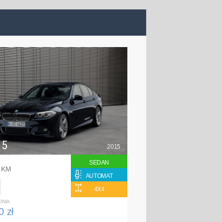
 5
2015
SEDAN
0 KM
AUTOMAT
4X4
DNIA
0 zł