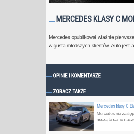
MERCEDES KLASY C MO
Mercedes opublikował właśnie pierwsze 
w gusta młodszych klientów. Auto jest 
OPINIE I KOMENTARZE
ZOBACZ TAKŻE
Mercedes klasy C El
Mercedes nie zastęp
noszą te same nazwy