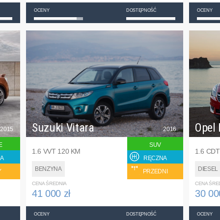
OCENY
DOSTĘPNOŚĆ
OCENY
Suzuki Vitara
Opel 
2015
2016
E
SUV
1.6 VVT 120 KM
1.6 CDT
A
RĘCZNA
BENZYNA
DIESEL
Y
PRZEDNI
CENA ŚREDNIA
CENA ŚRE
41 000 zł
30 00
OCENY
DOSTĘPNOŚĆ
OCENY