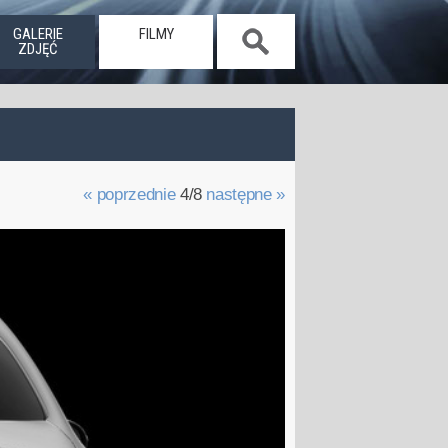
GALERIE
FILMY
ZDJĘĆ
« poprzednie
4/8
następne »