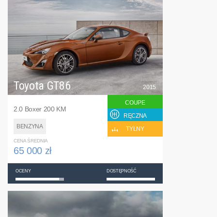
Toyota GT86
2015
COUPE
2.0 Boxer 200 KM
RĘCZNA
BENZYNA
TYLNY
CENA ŚREDNIA
65 000 zł
OCENY
DOSTĘPNOŚĆ