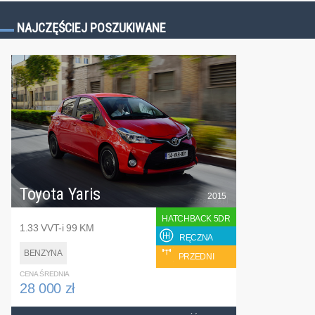
NAJCZĘŚCIEJ POSZUKIWANE
Toyota Yaris
2015
HATCHBACK 5DR
1.33 VVT-i 99 KM
RĘCZNA
BENZYNA
PRZEDNI
CENA ŚREDNIA
28 000 zł