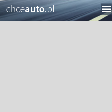
chce
auto
.pl