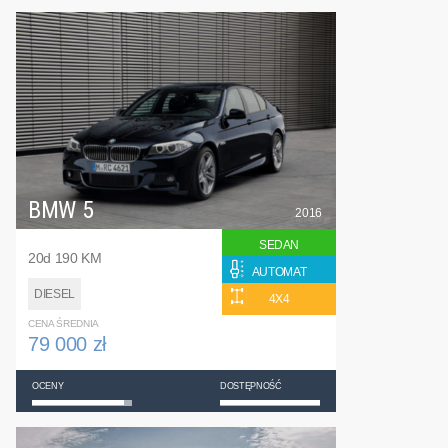
BMW 5
2016
SEDAN
20d 190 KM
AUTOMAT
DIESEL
4X4
CENA ŚREDNIA
79 000 zł
OCENY
DOSTĘPNOŚĆ