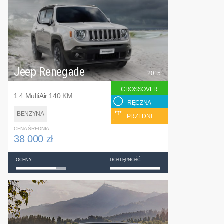
Jeep Renegade
2015
CROSSOVER
1.4 MultiAir 140 KM
RĘCZNA
BENZYNA
PRZEDNI
CENA ŚREDNIA
38 000 zł
OCENY
DOSTĘPNOŚĆ