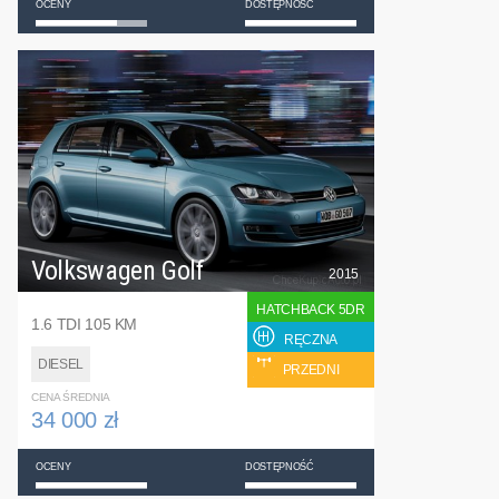
OCENY
DOSTĘPNOŚĆ
Volkswagen Golf
2015
HATCHBACK 5DR
1.6 TDI 105 KM
RĘCZNA
DIESEL
PRZEDNI
CENA ŚREDNIA
34 000 zł
OCENY
DOSTĘPNOŚĆ