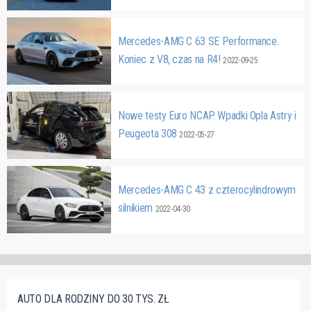
Mercedes-AMG C 63 SE Performance.
Koniec z V8, czas na R4!
2022-09-25
Nowe testy Euro NCAP. Wpadki Opla Astry i
Peugeota 308
2022-05-27
Mercedes-AMG C 43 z czterocylindrowym
silnikiem
2022-04-30
AUTO DLA RODZINY DO 30 TYS. ZŁ