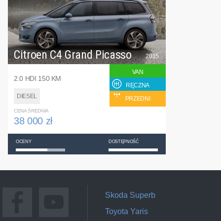
Citroen C4 Grand Picasso
2015
VAN
2.0 HDI 150 KM
RĘCZNA
DIESEL
PRZEDNI
CENA ŚREDNIA
38 000 zł
OCENY
DOSTĘPNOŚĆ
Skoda Superb
Toyota Yaris