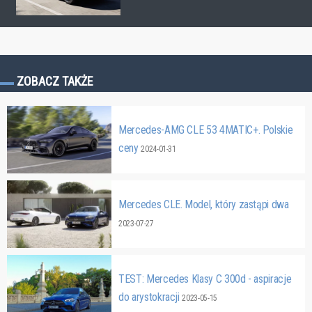
ZOBACZ TAKŻE
Mercedes-AMG CLE 53 4MATIC+. Polskie
ceny
2024-01-31
Mercedes CLE. Model, który zastąpi dwa
2023-07-27
TEST: Mercedes Klasy C 300d - aspiracje
do arystokracji
2023-05-15