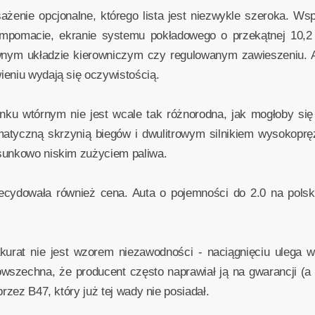
ażenie opcjonalne, którego lista jest niezwykle szeroka. Ws
empomacie, ekranie systemu pokładowego o przekątnej 10,2 
nym układzie kierowniczym czy regulowanym zawieszeniu. 
ieniu wydają się oczywistością.
ku wtórnym nie jest wcale tak różnorodna, jak mogłoby si
tyczną skrzynią biegów i dwulitrowym silnikiem wysokopręż
sunkowo niskim zużyciem paliwa.
decydowała również cena. Auta o pojemności do 2.0 na pols
 akurat nie jest wzorem niezawodności - naciągnięciu ulega 
owszechna, że producent często naprawiał ją na gwarancji (a
rzez B47, który już tej wady nie posiadał.