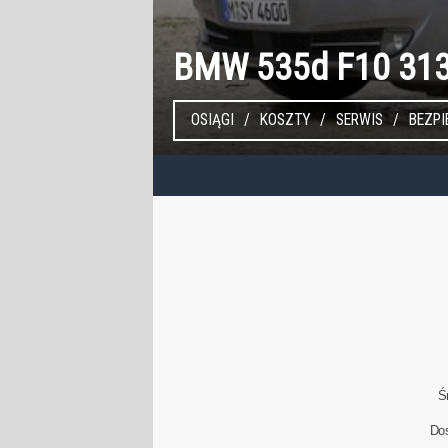
BMW 535d F10 31
OSIĄGI
KOSZTY
SERWIS
BEZP
Ś
Do