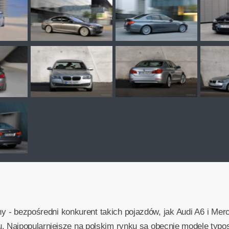
- bezpośredni konkurent takich pojazdów, jak Audi A6 i Merc
 Najpopularniejsze na polskim rynku są obecnie modele typos