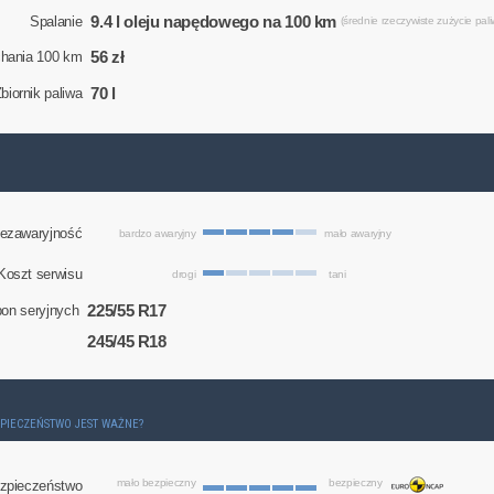
9.4 l oleju napędowego na 100 km
Spalanie
(średnie rzeczywiste zużycie pali
56 zł
chania 100 km
70 l
biornik paliwa
ezawaryjność
bardzo awaryjny
mało awaryjny
Koszt serwisu
drogi
tani
225/55 R17
on seryjnych
245/45 R18
ZPIECZEŃSTWO JEST WAŻNE?
mało bezpieczny
bezpieczny
zpieczeństwo