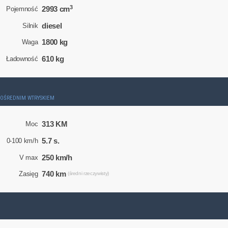
3
2993 cm
Pojemność
diesel
Silnik
1800 kg
Waga
610 kg
Ładowność
ZPOŚREDNIM WTRYSKIEM
313 KM
Moc
5.7 s.
0-100 km/h
250 km/h
V max
740 km
Zasięg
(średni rzeczywisty)