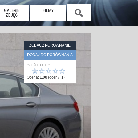
GALERIE
FILMY
ZDJĘĆ
ZOBACZ PORÓWNANIE
DODAJ DO PORÓWNANIA
OCEŃ TO AUTO
★
☆
☆
☆
☆
Ocena:
1.00
(oceny:
1
)