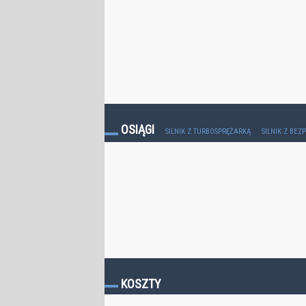
OSIĄGI
SILNIK Z TURBOSPRĘŻARKĄ
SILNIK Z BE
KOSZTY