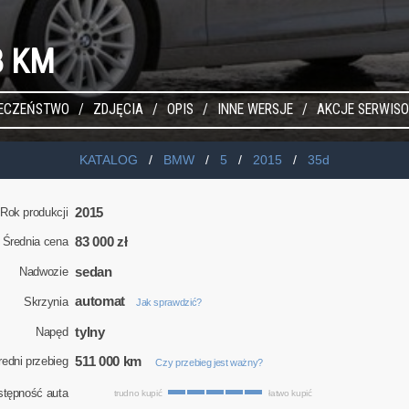
3 KM
IECZEŃSTWO
ZDJĘCIA
OPIS
INNE WERSJE
AKCJE SERWIS
KATALOG
BMW
5
2015
35d
2015
Rok produkcji
83 000 zł
Średnia cena
sedan
Nadwozie
automat
Skrzynia
Jak sprawdzić?
tylny
Napęd
511 000 km
redni przebieg
Czy przebieg jest ważny?
stępność auta
trudno kupić
łatwo kupić