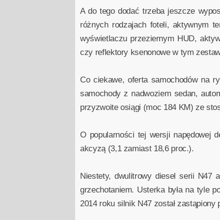
A do tego dodać trzeba jeszcze wypos
różnych rodzajach foteli, aktywnym t
wyświetlaczu przeziernym HUD, aktyw
czy reflektory ksenonowe w tym zestaw
Co ciekawe, oferta samochodów na ryn
samochody z nadwoziem sedan, automa
przyzwoite osiągi (moc 184 KM) ze sto
O popularności tej wersji napędowej 
akcyzą (3,1 zamiast 18,6 proc.).
Niestety, dwulitrowy diesel serii N47
grzechotaniem. Usterka była na tyle p
2014 roku silnik N47 został zastąpiony p