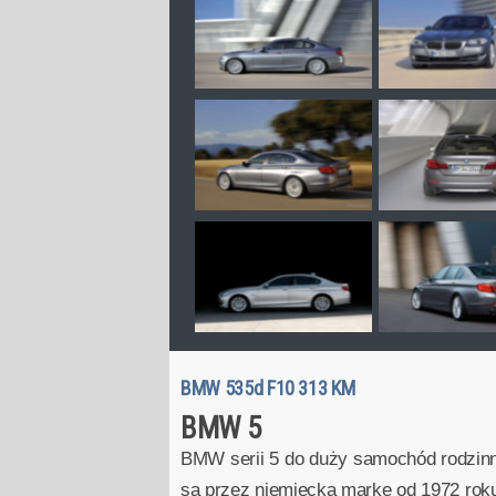
BMW 535d F10 313 KM
BMW 5
BMW serii 5 do duży samochód rodzinny 
są przez niemiecką markę od 1972 roku.