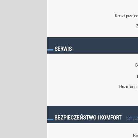
Koszt przeje
Z
SERWIS
B
Rozmiar op
BEZPIECZEŃSTWO I KOMFORT
CZY BE
Be