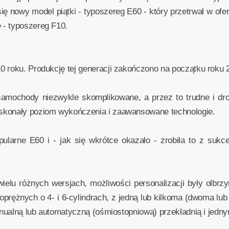
ię nowy model piątki - typoszereg E60 - który przetrwał w ofe
 - typoszereg F10.
0 roku. Produkcję tej generacji zakończono na początku roku 
amochody niezwykle skomplikowane, a przez to trudne i dr
skonały poziom wykończenia i zaawansowane technologie.
pularne E60 i - jak się wkrótce okazało - zrobiła to z suk
ielu różnych wersjach, możliwości personalizacji były olbr
okoprężnych o 4- i 6-cylindrach, z jedną lub kilkoma (dwoma l
manualną lub automatyczną (ośmiostopniową) przekładnią i jedn