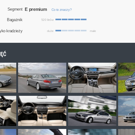
E premium
Segment
Co to znaczy?
Bagażnik
520 litrów
yko kradzieży
duże
małe
JĘĆ