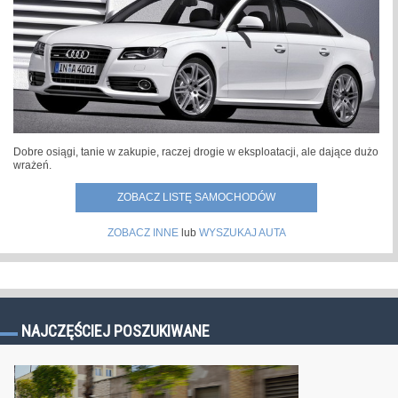
Dobre osiągi, tanie w zakupie, raczej drogie w eksploatacji, ale dające dużo
wrażeń.
ZOBACZ LISTĘ SAMOCHODÓW
ZOBACZ INNE
lub
WYSZUKAJ AUTA
NAJCZĘŚCIEJ POSZUKIWANE