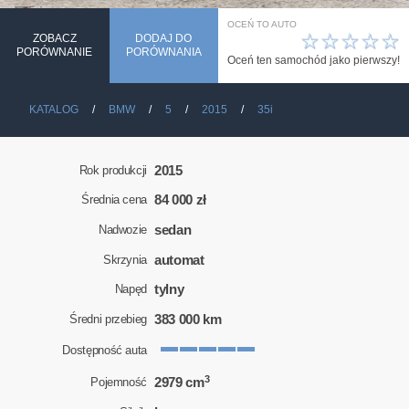
OCEŃ TO AUTO
☆
☆
☆
☆
☆
ZOBACZ
DODAJ DO
PORÓWNANIE
PORÓWNANIA
Oceń ten samochód jako pierwszy!
KATALOG
BMW
5
2015
35i
2015
Rok produkcji
84 000 zł
Średnia cena
sedan
Nadwozie
automat
Skrzynia
tylny
Napęd
383 000 km
Średni przebieg
Dostępność auta
3
2979 cm
Pojemność