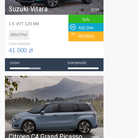
Suzuki Vitara
2016
SUV
1.6 VVT 120 KM
RĘCZNA
BENZYNA
PRZEDNI
CENA ŚREDNIA
41 000 zł
OCENY
DOSTĘPNOŚĆ
Citroen C4 Grand Picasso
2015