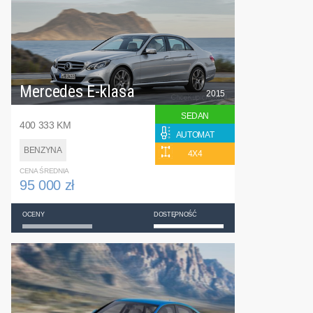
Mercedes E-klasa
2015
SEDAN
400 333 KM
AUTOMAT
BENZYNA
4X4
CENA ŚREDNIA
95 000 zł
OCENY
DOSTĘPNOŚĆ