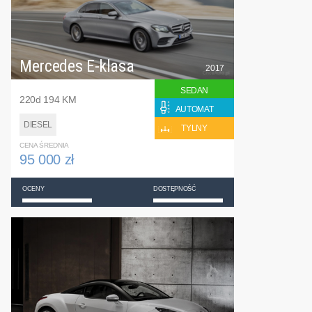
Mercedes E-klasa
2017
SEDAN
220d 194 KM
AUTOMAT
DIESEL
TYLNY
CENA ŚREDNIA
95 000 zł
OCENY
DOSTĘPNOŚĆ