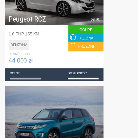
Peugeot RCZ
2015
COUPE
1.6 THP 155 KM
RĘCZNA
BENZYNA
PRZEDNI
CENA ŚREDNIA
44 000 zł
OCENY
DOSTĘPNOŚĆ