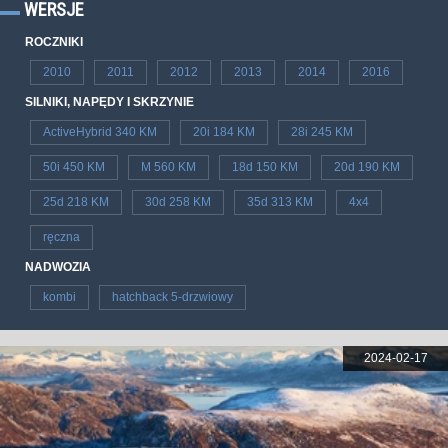
WERSJE
ROCZNIKI
2010
2011
2012
2013
2014
2016
SILNIKI, NAPĘDY I SKRZYNIE
ActiveHybrid 340 KM
20i 184 KM
28i 245 KM
50i 450 KM
M 560 KM
18d 150 KM
20d 190 KM
25d 218 KM
30d 258 KM
35d 313 KM
4x4
ręczna
NADWOZIA
kombi
hatchback 5-drzwiowy
2024-02-17