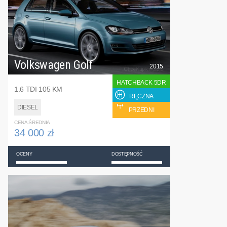
Volkswagen Golf
2015
HATCHBACK 5DR
1.6 TDI 105 KM
RĘCZNA
DIESEL
PRZEDNI
CENA ŚREDNIA
34 000 zł
OCENY
DOSTĘPNOŚĆ