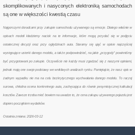
skomplikowanych i nasyconych elektroniką samochodach
są one w większości kwestią czasu
Najgorszymi doradcami przy zakupie samochodu używanego są emocje. Dlatego właśnie w
opisach modeli kładziemy nacisk na te informacje, które mogą przydać się w podjęciu
ostatecznej decyzji oraz przy oględzinach auta. Staramy się ująć w opisie najczęściej
występujące usterki danego modelu, a także podpowiedzieć, na jakie „przygody” powinniśmy
być przygotowani po zakupie. Oczywiście nie każdy musi zgadzać się z naszymi opiniami,
jednak mają one swoje podstawy we wnikliwych analizach rynku. Pamiętajcie, że nasz opis w
żadnym wypadku nie ma na celu bezkrytycznego wychwalania danego modelu. To raczej
surowa, chłodna ocena konkretnego auta, zachęcająca do równie pesymistycznej kalkulacji
kosztów. Zawsze trzeba mieć bowiem na uwadze to, że cena zakupu używanego pojazdu jest
dopiero początkiem wydatków.
Ostatnia zmiana: 2026-03-12