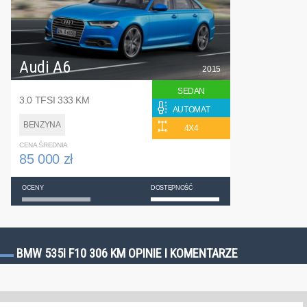
Audi A6
2015
SEDAN
3.0 TFSI 333 KM
AUTOMAT
BENZYNA
4X4
CENA ŚREDNIA
85 000 zł
OCENY
DOSTĘPNOŚĆ
BMW 535I F10 306 KM OPINIE I KOMENTARZE