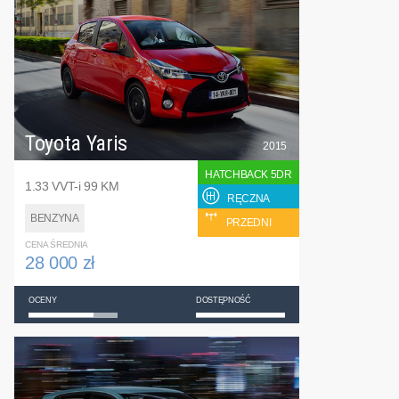
Toyota Yaris
2015
HATCHBACK 5DR
1.33 VVT-i 99 KM
RĘCZNA
BENZYNA
PRZEDNI
CENA ŚREDNIA
28 000 zł
OCENY
DOSTĘPNOŚĆ