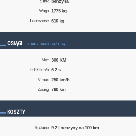
benzyna
Silnik
1775 kg
Waga
610 kg
Ładowność
OSIĄGI
SILNIK Z TURBOSPRĘŻARKĄ
306 KM
Moc
6.2 s.
0-100 km/h
250 km/h
V max
760 km
Zasięg
KOSZTY
9.2 l benzyny na 100 km
Spalanie