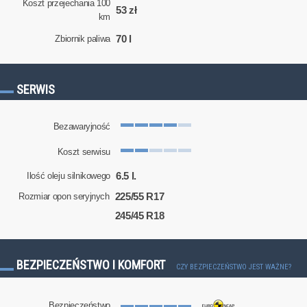
Koszt przejechania 100
53 zł
km
70 l
Zbiornik paliwa
SERWIS
Bezawaryjność
Koszt serwisu
6.5 l.
Ilość oleju silnikowego
225/55 R17
Rozmiar opon seryjnych
245/45 R18
BEZPIECZEŃSTWO I KOMFORT
CZY BEZPIECZEŃSTWO JEST WAŻNE?
Bezpieczeństwo