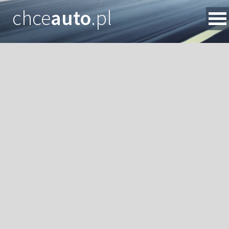
chce
auto
.pl