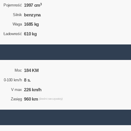
3
1997 cm
Pojemność
benzyna
Silnik
1685 kg
Waga
610 kg
Ładowność
184 KM
Moc
8 s.
0-100 km/h
226 km/h
V max
960 km
Zasięg
(średni rzeczywisty)