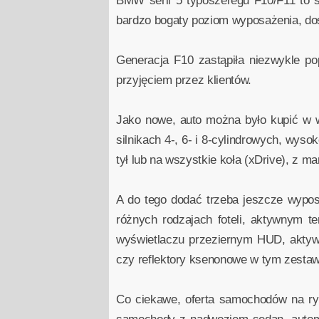
BMW serii 5 typoszeregu F10/F11 to s
bardzo bogaty poziom wyposażenia, do
Generacja F10 zastąpiła niezwykle po
przyjęciem przez klientów.
Jako nowe, auto można było kupić w w
silnikach 4-, 6- i 8-cylindrowych, wys
tył lub na wszystkie koła (xDrive), z 
A do tego dodać trzeba jeszcze wypos
różnych rodzajach foteli, aktywnym t
wyświetlaczu przeziernym HUD, aktyw
czy reflektory ksenonowe w tym zestaw
Co ciekawe, oferta samochodów na ryn