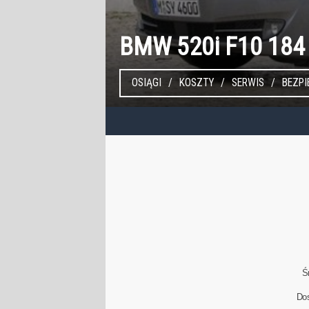
BMW 520i F10 184
OSIĄGI
KOSZTY
SERWIS
BEZP
Ś
Do