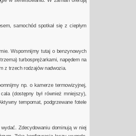
ogie w serwisowaniu. W zamian oferują
cesem, samochód spotkał się z ciepłym
zymie. Wspomnijmy tutaj o benzynowych
ub trzema) turbosprężarkami, napędem na
ym z trzech rodzajów nadwozia.
pomnijmy np. o kamerze termowizyjnej,
cala (dostępny był również mniejszy),
Aktywny tempomat, podgrzewane fotele
ę wydać. Zdecydowaniu dominują w niej