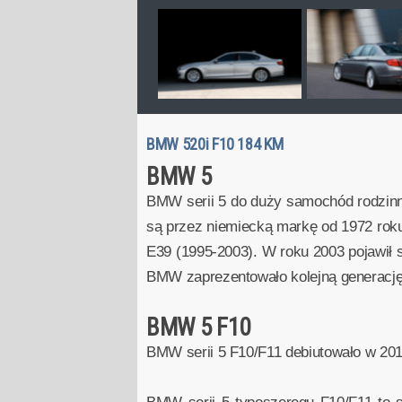
BMW 520i F10 184 KM
BMW 5
BMW serii 5 do duży samochód rodzinny 
są przez niemiecką markę od 1972 roku.
E39 (1995-2003). W roku 2003 pojawił s
BMW zaprezentowało kolejną generację
BMW 5 F10
BMW serii 5 F10/F11 debiutowało w 201