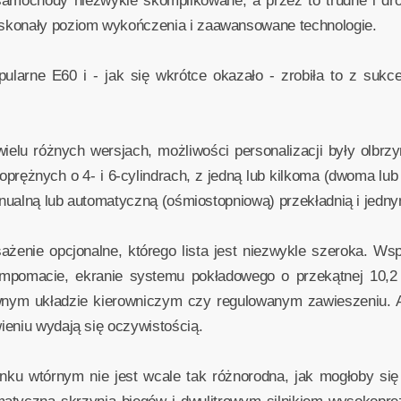
amochody niezwykle skomplikowane, a przez to trudne i dr
skonały poziom wykończenia i zaawansowane technologie.
pularne E60 i - jak się wkrótce okazało - zrobiła to z suk
ielu różnych wersjach, możliwości personalizacji były olbr
okoprężnych o 4- i 6-cylindrach, z jedną lub kilkoma (dwoma l
manualną lub automatyczną (ośmiostopniową) przekładnią i jedn
ażenie opcjonalne, którego lista jest niezwykle szeroka. Ws
empomacie, ekranie systemu pokładowego o przekątnej 10,2 
nym układzie kierowniczym czy regulowanym zawieszeniu. 
ieniu wydają się oczywistością.
ku wtórnym nie jest wcale tak różnorodna, jak mogłoby si