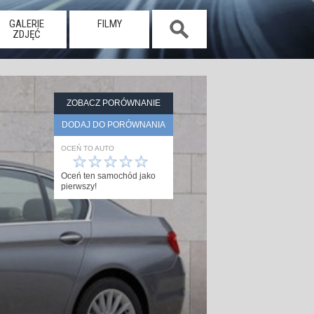
GALERIE
FILMY
ZDJĘĆ
ZOBACZ PORÓWNANIE
DODAJ DO PORÓWNANIA
OCEŃ TO AUTO
☆
☆
☆
☆
☆
Oceń ten samochód jako
pierwszy!