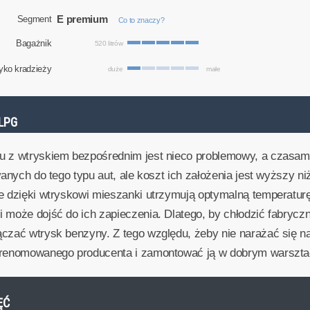
E premium
Segment
Co to znaczy?
Bagażnik
520 litrów
yko kradzieży
duże
małe
LPG
u z wtryskiem bezpośrednim jest nieco problemowy, a czasam
wanych do tego typu aut, ale koszt ich założenia jest wyższy 
re dzięki wtryskowi mieszanki utrzymują optymalną temperatur
 może dojść do ich zapieczenia. Dlatego, by chłodzić fabryczn
ączać wtrysk benzyny. Z tego względu, żeby nie narażać się 
ę renomowanego producenta i zamontować ją w dobrym warszta
ĘĆ