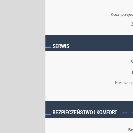
Koszt przeje
Z
SERWIS
B
Rozmiar op
BEZPIECZEŃSTWO I KOMFORT
CZY BE
Be