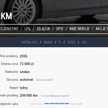
 KM
IECZEŃSTWO
LPG
ZDJĘCIA
OPIS
INNE WERSJE
AKCJE 
KATALOG
BMW
5
2015
20i
2015
Rok produkcji
71 000 zł
Średnia cena
sedan
Nadwozie
automat
Skrzynia
Jak sprawdzić?
tylny
Napęd
249 000 km
redni przebieg
Czy przebieg jest ważny?
stępność auta
trudno kupić
łatwo kupić