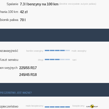
7.3 l benzyny na 100 km
Spalanie
(średnie rzeczywiste zużycie paliwa)
42 zł
chania 100 km
70 l
biornik paliwa
ezawaryjność
bardzo awaryjny
mało awaryjny
Koszt serwisu
drogi
tani
225/55 R17
on seryjnych
245/45 R18
ZPIECZEŃSTWO JEST WAŻNE?
mało bezpieczny
bezpieczny
zpieczeństwo