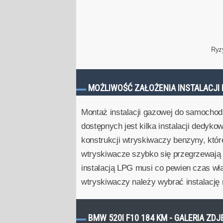
Ryz
MOŻLIWOŚĆ ZAŁOŻENIA INSTALACJI 
Montaż instalacji gazowej do samochod
dostępnych jest kilka instalacji dedyko
konstrukcji wtryskiwaczy benzyny, któ
wtryskiwacze szybko się przegrzewają i
instalacją LPG musi co pewien czas wł
wtryskiwaczy należy wybrać instalacj
BMW 520I F10 184 KM - GALERIA ZDJ