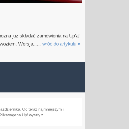
można już składać zamówienia na Up’a!
woziem. Wersja......
wróć do artykułu
»
aździernika. Od teraz najmniejszym i
olkswagena Up! wyszły z...