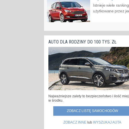
Istnieje wiele ranki
użytkowane przez jedn
AUTO DLA RODZINY DO 100 TYS. ZŁ
Najważniejsze zalety to bezpieczeństwo i ilość mie
w środku.
ZOBACZ LISTĘ SAMOCHODÓW
ZOBACZ INNE
lub
WYSZUKAJ AUTA