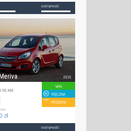
DOSTĘPNOŚĆ
Meriva
2015
VAN
I 95 KM
RĘCZNA
PRZEDNI
DNIA
0 zł
DOSTĘPNOŚĆ