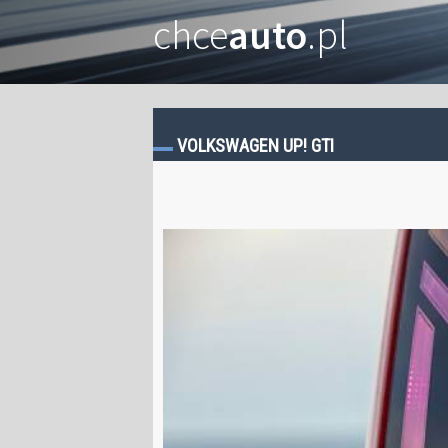
chce
auto
.pl
VOLKSWAGEN UP! GTI