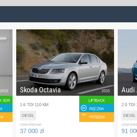
Skoda Octavia
Audi
2015
2015
K 5DR
LIFTBACK
1.6 TDI 110 KM
2.0 TDI
A
RĘCZNA
DIESEL
DIESEL
NI
PRZEDNI
CENA ŚREDNIA
CENA ŚRE
37 000 zł
91 00