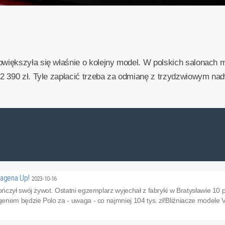
iększyła się właśnie o kolejny model. W polskich salonach 
2 390 zł. Tyle zapłacić trzeba za odmianę z trzydzwiowym nad
wagena Up!
2023-10-16
czył swój żywot. Ostatni egzemplarz wyjechał z fabryki w Bratysławie 10 p
nem będzie Polo za - uwaga - co najmniej 104 tys. zł!Bliźniacze modele V