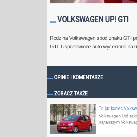
VOLKSWAGEN UP! GTI
Rodzina Volkswagen spod znaku GTI pow
GTI. Usportowione auto wyceniono na 6
OPINIE I KOMENTARZE
ZOBACZ TAKŻE
To już koniec Volks
Volkswagen Up! zakoń
najtańszym Volkswage