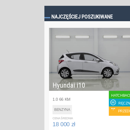
NAJCZĘŚCIEJ POSZUKIWANE
Hyundai i10
HATCHBAC
1.0 66 KM
RĘCZN
BENZYNA
PRZED
CENA ŚREDNIA
18 000 zł