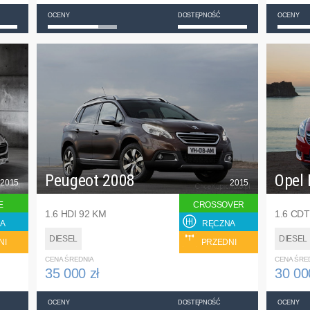
OCENY
DOSTĘPNOŚĆ
OCENY
Peugeot 2008
Opel 
2015
2015
E
CROSSOVER
1.6 HDI 92 KM
1.6 CDT
A
RĘCZNA
DIESEL
DIESEL
NI
PRZEDNI
CENA ŚREDNIA
CENA ŚRE
35 000 zł
30 00
OCENY
DOSTĘPNOŚĆ
OCENY