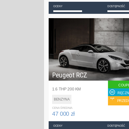
OCENY
DOSTĘPNOŚĆ
Peugeot RCZ
COUP
1.6 THP 200 KM
RĘCZN
BENZYNA
PRZED
CENA ŚREDNIA
47 000 zł
OCENY
DOSTĘPNOŚĆ