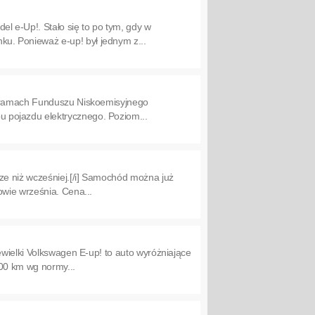
 e-Up!. Stało się to po tym, gdy w
u. Ponieważ e-up! był jednym z...
 w ramach Funduszu Niskoemisyjnego
 pojazdu elektrycznego. Poziom...
e niż wcześniej.[/i] Samochód można już
owie września. Cena...
ewielki Volkswagen E-up! to auto wyróżniające
00 km wg normy...