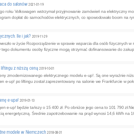
raca do salonów
2021-01-19
go roku Volkswagen wstrzymał przyjmowanie zamówień na elektryczny model
ogram dopłat do samochodów elektrycznych, co spowodowało boom na rynk
ycznych. Ile i jak?
2019-11-29
. weszło w życie Rozporządzenie w sprawie wsparcia dla osób fizycznych
 tego dokumentu osoby fizyczne mogą otrzymać dofinansowanie do zakupu
liftingu z niższą ceną
2019-10-01
ceny zmodernizowanego elektrycznego modelu e-up!. Są one wyraźnie niższ
 e-up! po liftingu został zaprezentowany na salonie we Frankfurcie w poł
enę e-upa!
2019-01-13
en e-up! będzie tańszy o 15 400 zł. Po obniżce jego cena to 101 790 zł.Ni
cią energetyczną. Średnie zapotrzebowanie na prąd wynosi 14,6 kWh na 1
odne modele w Niemczech
2018-08-31