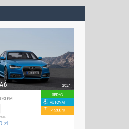
 A6
2017
SEDAN
 190 KM
AUTOMAT
PRZEDNI
DNIA
0 zł