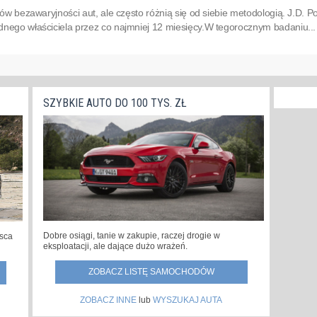
ngów bezawaryjności aut, ale często różnią się od siebie metodologią. J.D. 
ego właściciela przez co najmniej 12 miesięcy.W te­go­rocz­nym ba­da­niu...
SZYBKIE AUTO DO 100 TYS. ZŁ
Dobre osiągi, tanie w zakupie, raczej drogie w
jsca
eksploatacji, ale dające dużo wrażeń.
ZOBACZ LISTĘ SAMOCHODÓW
ZOBACZ INNE
lub
WYSZUKAJ AUTA