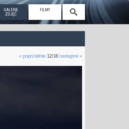
GALERIE
FILMY
ZDJĘĆ
« poprzednie
12/16
następne »