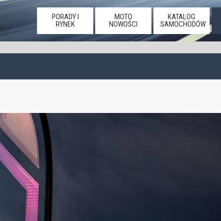
PORADY I
MOTO
KATALOG
RYNEK
NOWOŚCI
SAMOCHODÓW