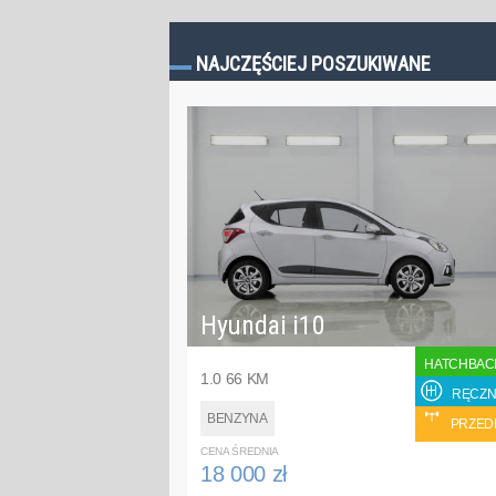
NAJCZĘŚCIEJ POSZUKIWANE
Hyundai i10
HATCHBAC
1.0 66 KM
RĘCZN
BENZYNA
PRZED
CENA ŚREDNIA
18 000 zł