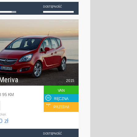
DOSTĘPNOŚĆ
Meriva
2015
VAN
I 95 KM
RĘCZNA
PRZEDNI
DNIA
0 zł
DOSTĘPNOŚĆ