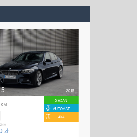
 5
2015
SEDAN
8 KM
AUTOMAT
4X4
DNIA
0 zł