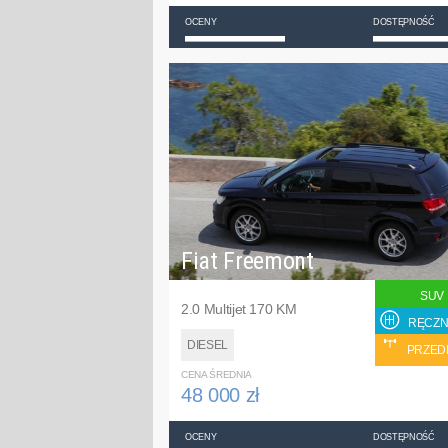
OCENY
DOSTĘPNOŚĆ
Fiat Freemont
SUV
2.0 Multijet 170 KM
RĘCZN
DIESEL
PRZED
CENA ŚREDNIA
48 000 zł
OCENY
DOSTĘPNOŚĆ