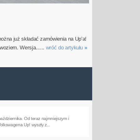
można już składać zamówienia na Up’a!
woziem. Wersja......
wróć do artykułu
»
aździernika. Od teraz najmniejszym i
olkswagena Up! wyszły z...