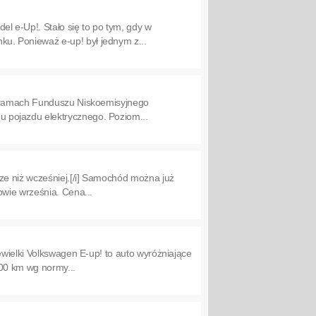
 e-Up!. Stało się to po tym, gdy w
u. Ponieważ e-up! był jednym z...
 w ramach Funduszu Niskoemisyjnego
 pojazdu elektrycznego. Poziom...
e niż wcześniej.[/i] Samochód można już
owie września. Cena...
ewielki Volkswagen E-up! to auto wyróżniające
00 km wg normy...