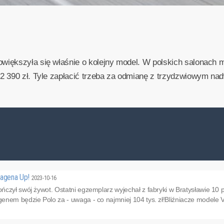
iększyła się właśnie o kolejny model. W polskich salonach 
2 390 zł. Tyle zapłacić trzeba za odmianę z trzydzwiowym nad
wagena Up!
2023-10-16
czył swój żywot. Ostatni egzemplarz wyjechał z fabryki w Bratysławie 10 p
nem będzie Polo za - uwaga - co najmniej 104 tys. zł!Bliźniacze modele V