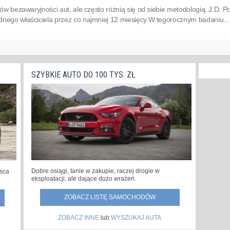
ngów bezawaryjności aut, ale często różnią się od siebie metodologią. J.D. 
ego właściciela przez co najmniej 12 miesięcy.W te­go­rocz­nym ba­da­niu...
SZYBKIE AUTO DO 100 TYS. ZŁ
Dobre osiągi, tanie w zakupie, raczej drogie w
jsca
eksploatacji, ale dające dużo wrażeń.
ZOBACZ LISTĘ SAMOCHODÓW
ZOBACZ INNE
lub
WYSZUKAJ AUTA