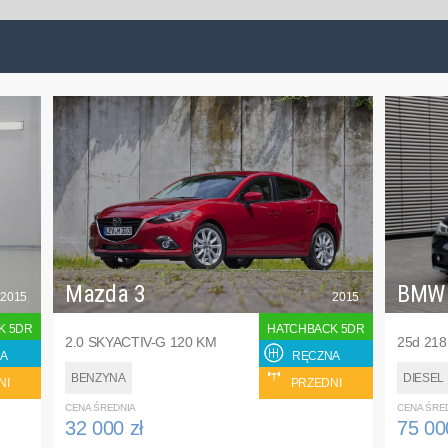
Mazda 3
BMW
2015
2015
K 5DR
HATCHBACK 5DR
2.0 SKYACTIV-G 120 KM
25d 21
A
RĘCZNA
BENZYNA
DIESEL
NI
PRZEDNI
CENA ŚREDNIA
CENA ŚRE
32 000 zł
75 00