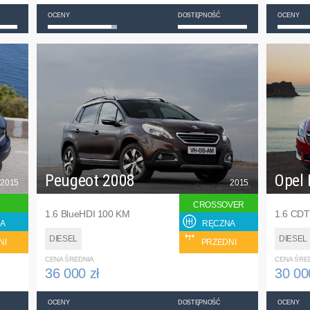
OCENY
DOSTĘPNOŚĆ
OCENY
Peugeot 2008
Opel 
2015
2015
CROSSOVER
1.6 BlueHDI 100 KM
1.6 CDT
A
RĘCZNA
DIESEL
DIESEL
NI
PRZEDNI
CENA ŚREDNIA
CENA ŚRE
36 000 zł
30 00
OCENY
DOSTĘPNOŚĆ
OCENY