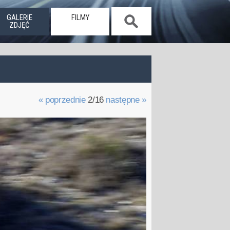
GALERIE
FILMY
ZDJĘĆ
« poprzednie
2/16
następne »