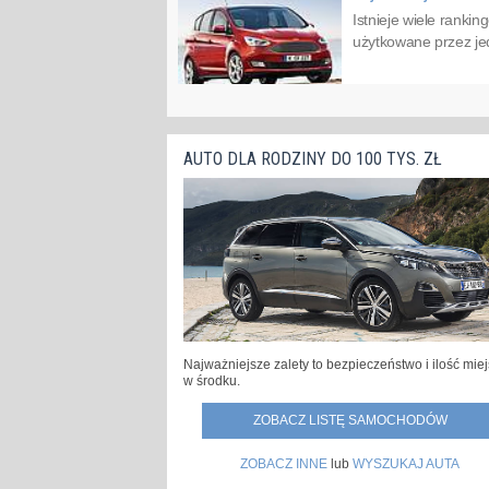
Istnieje wiele ranki
użytkowane przez jedn
AUTO DLA RODZINY DO 100 TYS. ZŁ
Najważniejsze zalety to bezpieczeństwo i ilość mie
w środku.
ZOBACZ LISTĘ SAMOCHODÓW
ZOBACZ INNE
lub
WYSZUKAJ AUTA