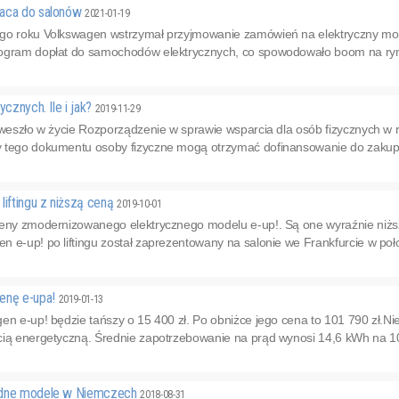
raca do salonów
2021-01-19
go roku Volkswagen wstrzymał przyjmowanie zamówień na elektryczny model
ogram dopłat do samochodów elektrycznych, co spowodowało boom na rynk
ycznych. Ile i jak?
2019-11-29
. weszło w życie Rozporządzenie w sprawie wsparcia dla osób fizycznych
 tego dokumentu osoby fizyczne mogą otrzymać dofinansowanie do zakupu
liftingu z niższą ceną
2019-10-01
ceny zmodernizowanego elektrycznego modelu e-up!. Są one wyraźnie niższ
 e-up! po liftingu został zaprezentowany na salonie we Frankfurcie w poł
enę e-upa!
2019-01-13
en e-up! będzie tańszy o 15 400 zł. Po obniżce jego cena to 101 790 zł.Ni
cią energetyczną. Średnie zapotrzebowanie na prąd wynosi 14,6 kWh na 1
odne modele w Niemczech
2018-08-31