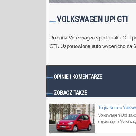
VOLKSWAGEN UP! GTI
Rodzina Volkswagen spod znaku GTI pow
GTI. Usportowione auto wyceniono na 6
OPINIE I KOMENTARZE
ZOBACZ TAKŻE
To już koniec Volks
Volkswagen Up! zakoń
najtańszym Volkswage