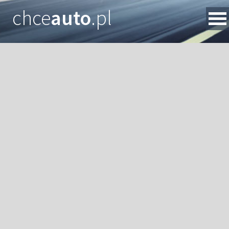
chce
auto
.pl