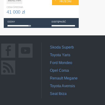
BENZYNA
PRZEDNI
CENA ŚREDNIA
41 000 zł
OCENY
DOSTĘPNOŚĆ
Skoda Superb
Toyota Yaris
Ford Mondeo
Opel Corsa
Renault Megane
Toyota Avensis
Seat Ibiza