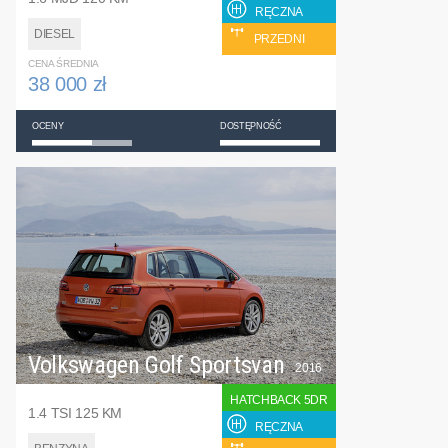
RĘCZNA
DIESEL
PRZEDNI
CENA ŚREDNIA
38 000 zł
OCENY
DOSTĘPNOŚĆ
Volkswagen Golf Sportsvan
2016
HATCHBACK 5DR
1.4 TSI 125 KM
RĘCZNA