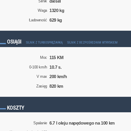
diesel
Silnik
1320 kg
Waga
629 kg
Ładowność
OSIĄGI
SILNIK Z TURBOSPRĘŻARKĄ
SILNIK Z BEZPOŚREDNIM WTRYSKIEM
115 KM
Moc
10.7 s.
0-100 km/h
200 km/h
V max
820 km
Zasięg
KOSZTY
6.7 l oleju napędowego na 100 km
Spalanie