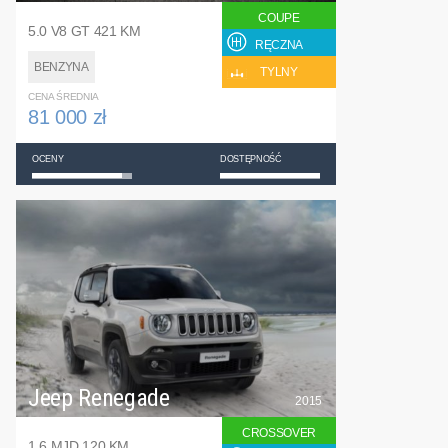
COUPE
5.0 V8 GT 421 KM
RĘCZNA
BENZYNA
TYLNY
CENA ŚREDNIA
81 000 zł
OCENY
DOSTĘPNOŚĆ
Jeep Renegade
2015
CROSSOVER
1.6 MJD 120 KM