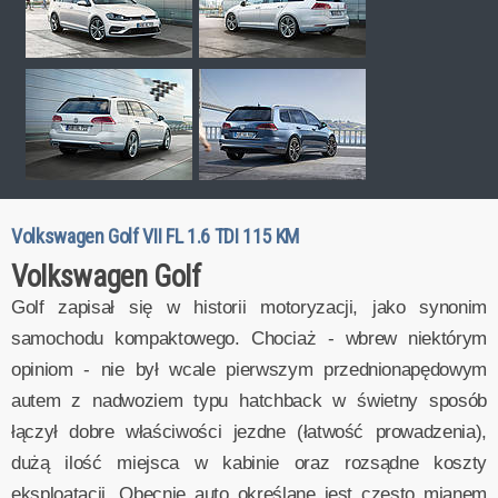
Volkswagen Golf VII FL 1.6 TDI 115 KM
Volkswagen Golf
Golf zapisał się w historii motoryzacji, jako synonim
samochodu kompaktowego. Chociaż - wbrew niektórym
opiniom - nie był wcale pierwszym przednionapędowym
autem z nadwoziem typu hatchback w świetny sposób
łączył dobre właściwości jezdne (łatwość prowadzenia),
dużą ilość miejsca w kabinie oraz rozsądne koszty
eksploatacji. Obecnie auto określane jest często mianem