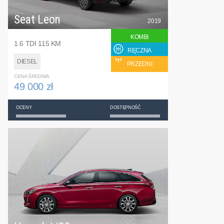
Seat Leon
2019
KOMBI
1.6 TDI 115 KM
RĘCZNA
DIESEL
PRZEDNI
CENA ŚREDNIA
49 000 zł
OCENY
DOSTĘPNOŚĆ