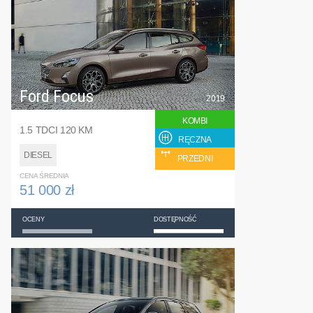
Ford Focus
2019
KOMBI
1.5 TDCI 120 KM
RĘCZNA
DIESEL
PRZEDNI
CENA ŚREDNIA
51 000 zł
OCENY
DOSTĘPNOŚĆ