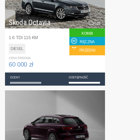
Skoda Octavia
2019
KOMBI
1.6 TDI 115 KM
RĘCZNA
DIESEL
PRZEDNI
CENA ŚREDNIA
60 000 zł
OCENY
DOSTĘPNOŚĆ