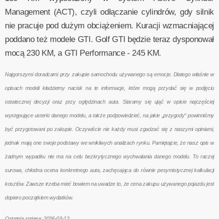
Management (ACT), czyli odłączanie cylindrów, gdy silnik
nie pracuje pod dużym obciążeniem. Kuracji wzmacniającej
poddano też modele GTI. Golf GTI będzie teraz dysponował
mocą 230 KM, a GTI Performance - 245 KM.
Najgorszymi doradcami przy zakupie samochodu używanego są emocje. Dlatego właśnie w
opisach modeli kładziemy nacisk na te informacje, które mogą przydać się w podjęciu
ostatecznej decyzji oraz przy oględzinach auta. Staramy się ująć w opisie najczęściej
występujące usterki danego modelu, a także podpowiedzieć, na jakie „przygody” powinniśmy
być przygotowani po zakupie. Oczywiście nie każdy musi zgadzać się z naszymi opiniami,
jednak mają one swoje podstawy we wnikliwych analizach rynku. Pamiętajcie, że nasz opis w
żadnym wypadku nie ma na celu bezkrytycznego wychwalania danego modelu. To raczej
surowa, chłodna ocena konkretnego auta, zachęcająca do równie pesymistycznej kalkulacji
kosztów. Zawsze trzeba mieć bowiem na uwadze to, że cena zakupu używanego pojazdu jest
dopiero początkiem wydatków.
Ostatnia zmiana: 2026-03-12