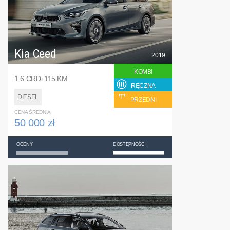
Kia Ceed
2019
KOMBI
1.6 CRDi 115 KM
RĘCZNA
DIESEL
PRZEDNI
CENA ŚREDNIA
50 000 zł
OCENY
DOSTĘPNOŚĆ