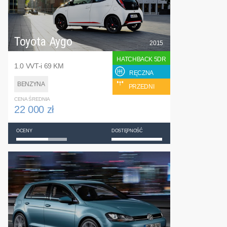
Toyota Aygo
2015
HATCHBACK 5DR
1.0 VVT-i 69 KM
RĘCZNA
BENZYNA
PRZEDNI
CENA ŚREDNIA
22 000 zł
OCENY
DOSTĘPNOŚĆ