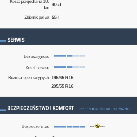
Koszt przejechania 100
40 zł
km
55 l
Zbiornik paliwa
SERWIS
Bezawaryjność
Koszt serwisu
195/65 R15
Rozmiar opon seryjnych
205/55 R16
BEZPIECZEŃSTWO I KOMFORT
CZY BEZPIECZEŃSTWO JEST WAŻNE?
Bezpieczeństwo