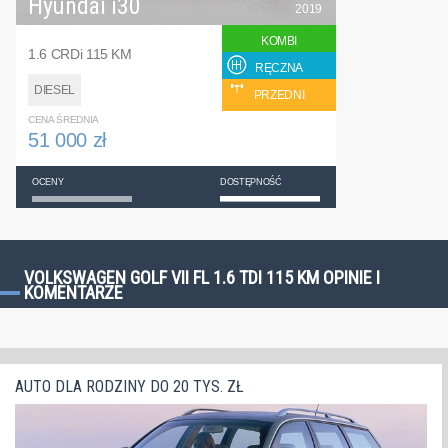
Hyundai i30
2019
KOMBI
1.6 CRDi 115 KM
RĘCZNA
DIESEL
PRZEDNI
CENA ŚREDNIA
51 000 zł
OCENY
DOSTĘPNOŚĆ
VOLKSWAGEN GOLF VII FL 1.6 TDI 115 KM OPINIE I
KOMENTARZE
AUTO DLA RODZINY DO 20 TYS. ZŁ