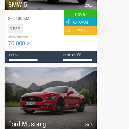
BMW 5
2015
KOMBI
20d 190 KM
AUTOMAT
DIESEL
TYLNY
CENA ŚREDNIA
70 000 zł
OCENY
DOSTĘPNOŚĆ
Ford Mustang
2016