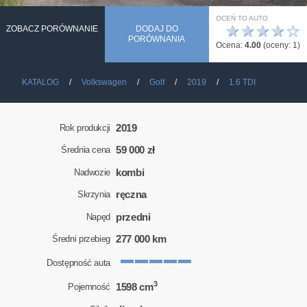
OCEŃ TO AUTO
★
★
★
★
☆
ZOBACZ PORÓWNANIE
DODAJ DO
PORÓWNANIA
Ocena:
4.00
(oceny:
1
)
KATALOG
Volkswagen
Golf
2019
1.6 TDI
2019
Rok produkcji
59 000 zł
Średnia cena
kombi
Nadwozie
ręczna
Skrzynia
przedni
Napęd
277 000 km
Średni przebieg
Dostępność auta
3
1598 cm
Pojemność