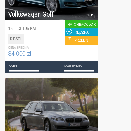
Volkswagen Golf
2015
HATCHBACK 5DR
1.6 TDI 105 KM
RĘCZNA
DIESEL
PRZEDNI
CENA ŚREDNIA
34 000 zł
OCENY
DOSTĘPNOŚĆ