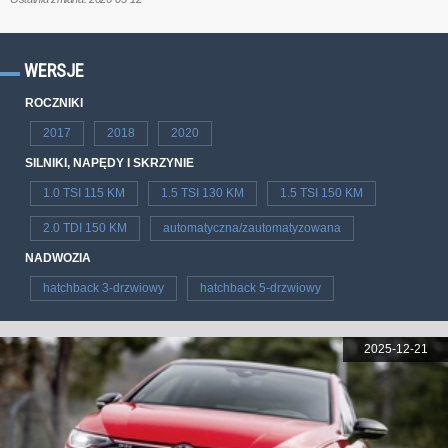
WERSJE
ROCZNIKI
2017
2018
2020
SILNIKI, NAPĘDY I SKRZYNIE
1.0 TSI 115 KM
1.5 TSI 130 KM
1.5 TSI 150 KM
2.0 TDI 150 KM
automatyczna/zautomatyzowana
NADWOZIA
hatchback 3-drzwiowy
hatchback 5-drzwiowy
2025-12-21