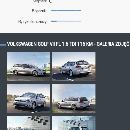
C
Segment
Bagażnik
Ryzyko kradzieży
VOLKSWAGEN GOLF VII FL 1.6 TDI 115 KM - GALERIA ZDJĘĆ