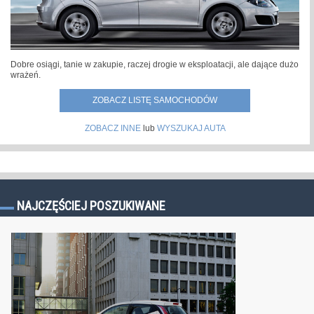
Dobre osiągi, tanie w zakupie, raczej drogie w eksploatacji, ale dające dużo
wrażeń.
ZOBACZ LISTĘ SAMOCHODÓW
ZOBACZ INNE
lub
WYSZUKAJ AUTA
NAJCZĘŚCIEJ POSZUKIWANE