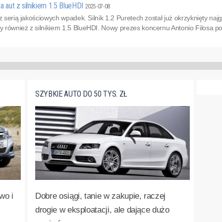
a aut z silnikiem 1.5 BlueHDI
2025-07-08
z serią jakościowych wpadek. Silnik 1.2 Puretech został już okrzyknięty najgo
również z silnikiem 1.5 BlueHDI. Nowy prezes koncernu Antonio Filosa po
SZYBKIE AUTO DO 50 TYS. ZŁ
wo i
Dobre osiągi, tanie w zakupie, raczej
drogie w eksploatacji, ale dające dużo