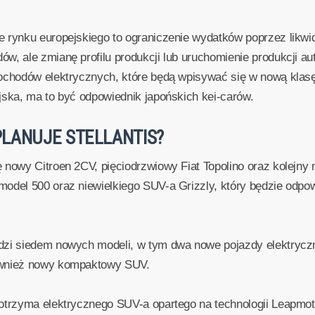
e rynku europejskiego to ograniczenie wydatków poprzez likw
, ale zmianę profilu produkcji lub uruchomienie produkcji aut
mochodów elektrycznych, które będą wpisywać się w nową klas
jska, ma to być odpowiednik japońskich kei-carów.
LANUJE STELLANTIS?
 nowy Citroen 2CV, pięciodrzwiowy Fiat Topolino oraz kolejny 
odel 500 oraz niewielkiego SUV-a Grizzly, który będzie odpow
dzi siedem nowych modeli, w tym dwa nowe pojazdy elektryczne
ównież nowy kompaktowy SUV.
otrzyma elektrycznego SUV-a opartego na technologii Leapmoto