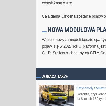
odświeżoną Astrę.
Cała gama Citroena zostanie odnowi
NOWA MODUŁOWA PLA
Wiele z nowych modeli będzie oparty
pojawi się w 2027 roku, platforma j
C i D. Stellantis chce, by na STLA On
ZOBACZ TAKŻE
Samochody Stellanti
Stellantis, czyli ko
do 8 lat lub 160 tys