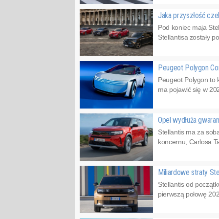
Jaka przyszłość cz
Pod koniec maja Stel
Stellantisa zostały p
Peugeot Polygon Co
Peugeot Polygon to 
ma pojawić się w 202
Opel wydłuża gwaran
Stellantis ma za sob
koncernu, Carlosa Ta
Miliardowe straty Ste
Stellantis od począt
pierwszą połowę 2025