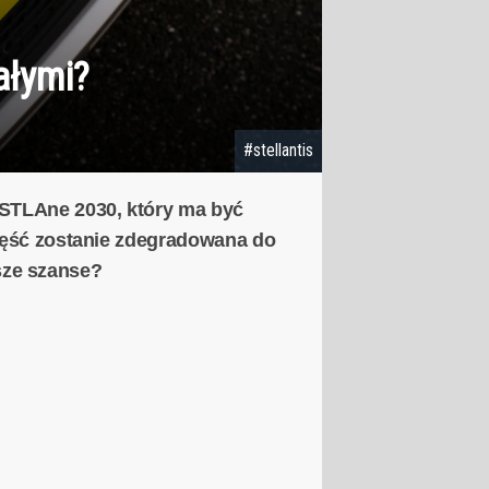
ałymi?
#stellantis
aSTLAne 2030, który ma być
część zostanie zdegradowana do
jsze szanse?