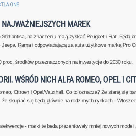
TLA ONE
D NAJWAŻNIEJSZYCH MAREK
 Stellantisa, na znaczeniu mają zyskać Peugoet i Fiat. Będą
- Jeepa, Rama i odpowiadającą za auta użytkowe marką Pro O
0 proc. środków przeznaczonych na inwestycje do 2030 roku.
RII. WŚRÓD NICH ALFA ROMEO, OPEL I CI
Romeo, Citroen i Opel/Vauxhall. Co to oznacza? Że staną się ba
, że skupiać się będą głównie na rodzimych rynkach - Włoszech
nsekwencje - marki te będą prezentowały mniej nowych modeli.