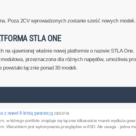
ona. Poza 2CV wprowadzonych zostanie sześć nowych modeli.
TFORMA STLA ONE
ch na ujawnionej właśnie nowej platformie o nazwie STLA One.
est modułowa, przeznaczona dla różnych napędów, umożliwia 
e powstało łącznie ponad 30 modeli.
sa z nawet 8-letnią gwarancją
2026-07-05
ncern, w którego portfolio znajduje się łącznie kilkanaście marek wydłuża
. km. Warunkiem jest wykonywania przeglądów w ASO. Ale uwaga - jedna mark