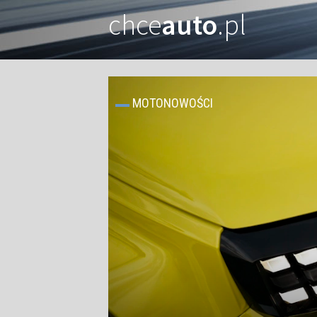
chce
auto
.pl
MOTONOWOŚCI