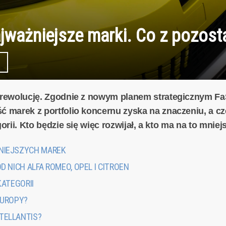
ajważniejsze marki. Co z pozost
ą rewolucję. Zgodnie z nowym planem strategicznym F
ść marek z portfolio koncernu zyska na znaczeniu, a 
gorii. Kto będzie się więc rozwijał, a kto ma na to mnie
ŻNIEJSZYCH MAREK
D NICH ALFA ROMEO, OPEL I CITROEN
KATEGORII
EUROPY?
TELLANTIS?