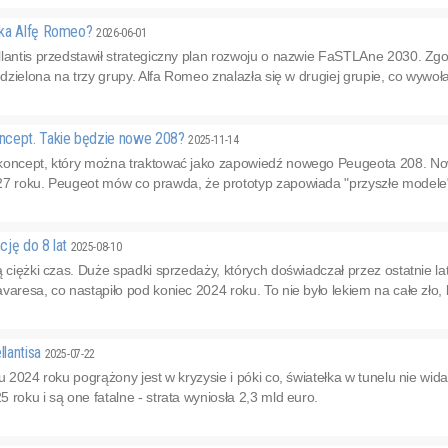
eka Alfę Romeo?
2026-06-01
lantis przedstawił strategiczny plan rozwoju o nazwie FaSTLAne 2030. Zgo
odzielona na trzy grupy. Alfa Romeo znalazła się w drugiej grupie, co wywołał
ncept. Takie będzie nowe 208?
2025-11-14
koncept, który można traktować jako zapowiedź nowego Peugeota 208. Now
7 roku. Peugeot mów co prawda, że prototyp zapowiada "przyszłe modele",
cję do 8 lat
2025-08-10
ą ciężki czas. Duże spadki sprzedaży, których doświadczał przez ostatnie l
varesa, co nastąpiło pod koniec 2024 roku. To nie było lekiem na całe zło, 
llantisa
2025-07-22
ku 2024 roku pogrążony jest w kryzysie i póki co, światełka w tunelu nie wi
 roku i są one fatalne - strata wyniosła 2,3 mld euro.