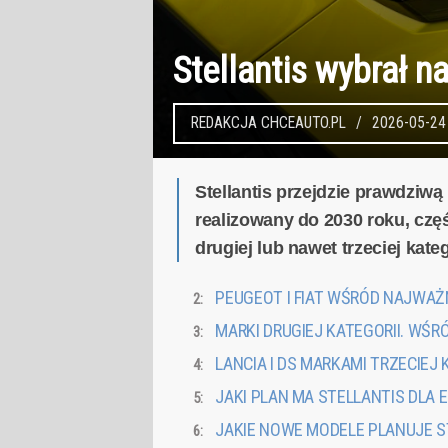
Stellantis wybrał n
REDAKCJA CHCEAUTO.PL
2026-05-24
Stellantis przejdzie prawdziw
realizowany do 2030 roku, czę
drugiej lub nawet trzeciej kate
PEUGEOT I FIAT WŚRÓD NAJWA
MARKI DRUGIEJ KATEGORII. WŚRÓ
LANCIA I DS MARKAMI TRZECIEJ 
JAKI PLAN MA STELLANTIS DLA 
JAKIE NOWE MODELE PLANUJE S