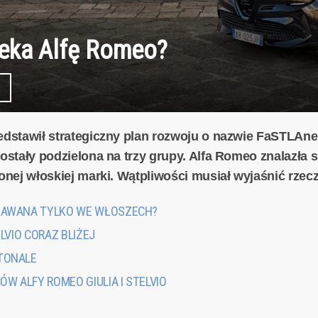
zeka Alfę Romeo?
zedstawił strategiczny plan rozwoju o nazwie FaSTLAne
zostały podzielona na trzy grupy. Alfa Romeo znalazła s
onej włoskiej marki. Wątpliwości musiał wyjaśnić rzeczn
EDAWANA TYLKO WE WŁOSZECH?
ELVIO CORAZ BLIŻEJ
 TONALE
W ALFY ROMEO GIULIA I STELVIO