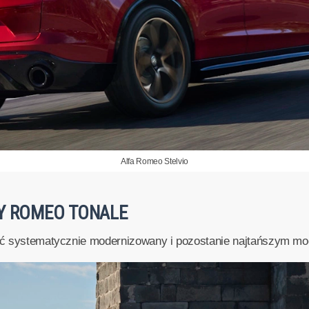
Alfa Romeo Stelvio
FY ROMEO TONALE
 być systematycznie modernizowany i pozostanie najtańszym m