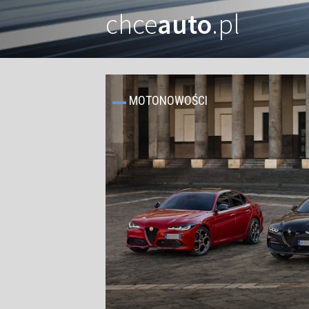
chce
auto
.pl
MOTONOWOŚCI