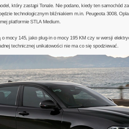
odel, który zastąpi Tonale. Nie podano, kiedy ten samochód za
e będzie technologicznym bliźniakiem m.in. Peugeota 3008, Op
amej platformie STLA Medium.
ą o mocy 145, jako plug-in o mocy 195 KM czy w wersji elektr
 żadnej technicznej unikatowości nie ma co się spodziewać.