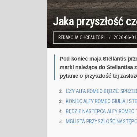
Jaka przyszłość c
REDAKCJA CHCEAUTO.PL
2026-06-01
Pod koniec maja Stellantis pr
marki należące do Stellantisa 
pytanie o przyszłość tej zasłuż
CZY ALFA ROMEO BĘDZIE SPRZ
KONIEC ALFY ROMEO GIULIA I ST
BĘDZIE NASTĘPCA ALFY ROMEO
MGLISTA PRZYSZŁOŚĆ NASTĘPCÓ