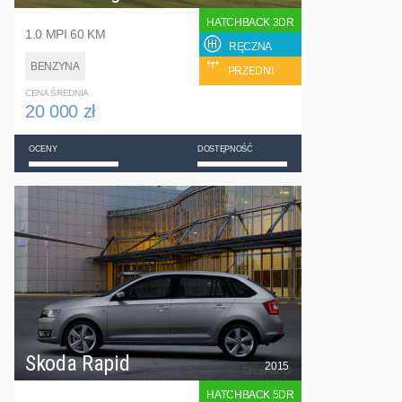
HATCHBACK 3DR
1.0 MPI 60 KM
RĘCZNA
BENZYNA
PRZEDNI
CENA ŚREDNIA
20 000 zł
OCENY
DOSTĘPNOŚĆ
Skoda Rapid
2015
HATCHBACK 5DR