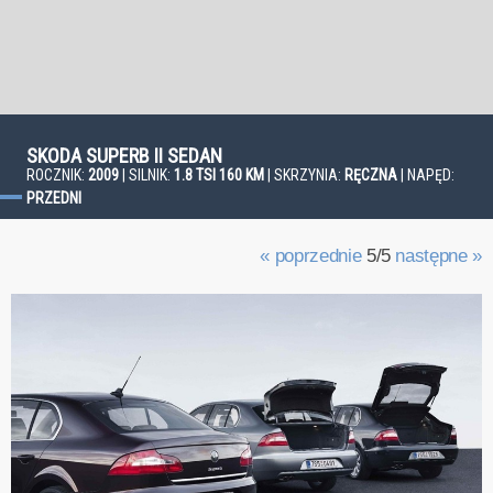
SKODA SUPERB II SEDAN
ROCZNIK:
2009
| SILNIK:
1.8 TSI 160 KM
| SKRZYNIA:
RĘCZNA
| NAPĘD:
PRZEDNI
« poprzednie
5/5
następne »