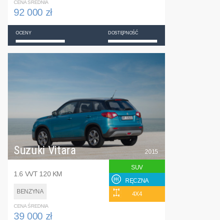
CENA ŚREDNIA
92 000 zł
OCENY
DOSTĘPNOŚĆ
Suzuki Vitara
2015
SUV
1.6 VVT 120 KM
RĘCZNA
BENZYNA
4X4
CENA ŚREDNIA
39 000 zł