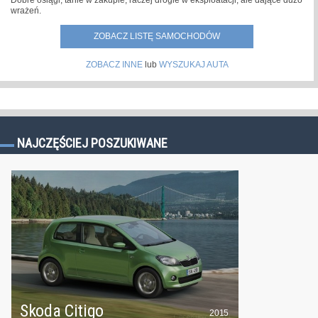
wrażeń.
ZOBACZ LISTĘ SAMOCHODÓW
ZOBACZ INNE
lub
WYSZUKAJ AUTA
NAJCZĘŚCIEJ POSZUKIWANE
Skoda Citigo
2015