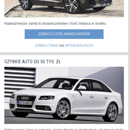
Najważniejsze zalety to bezpieczeństwo i ilość miejsca w środku.
ZOBACZ LISTĘ SAMOCHODÓW
ZOBACZ INNE
lub
WYSZUKAJ AUTA
SZYBKIE AUTO DO 50 TYS. ZŁ
Dobre osiągi, tanie w zakupie, raczej drogie w eksploatacji, ale dające dużo