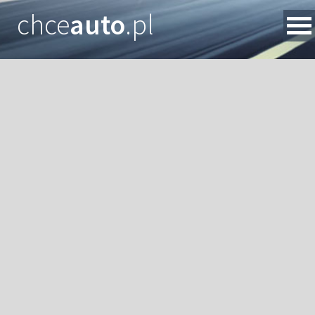
chce
auto
.pl