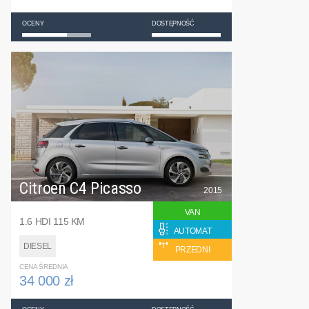
OCENY
DOSTĘPNOŚĆ
Citroen C4 Picasso
2015
VAN
1.6 HDI 115 KM
AUTOMAT
DIESEL
PRZEDNI
CENA ŚREDNIA
34 000 zł