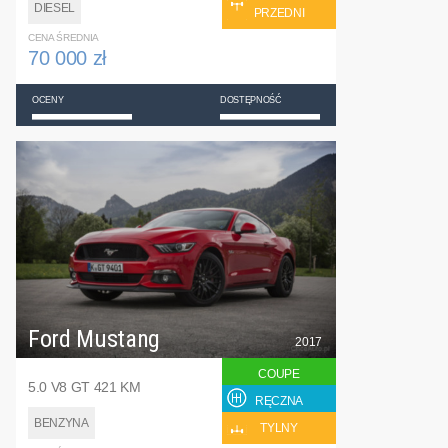
DIESEL
PRZEDNI
CENA ŚREDNIA
70 000 zł
OCENY
DOSTĘPNOŚĆ
Ford Mustang
2017
COUPE
5.0 V8 GT 421 KM
RĘCZNA
BENZYNA
TYLNY