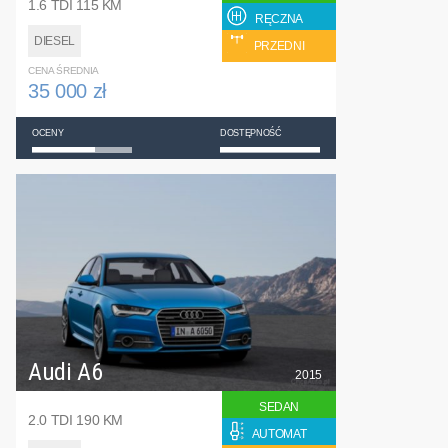
1.6 TDI 115 KM
RĘCZNA
DIESEL
PRZEDNI
CENA ŚREDNIA
35 000 zł
OCENY
DOSTĘPNOŚĆ
Audi A6
2015
SEDAN
2.0 TDI 190 KM
AUTOMAT