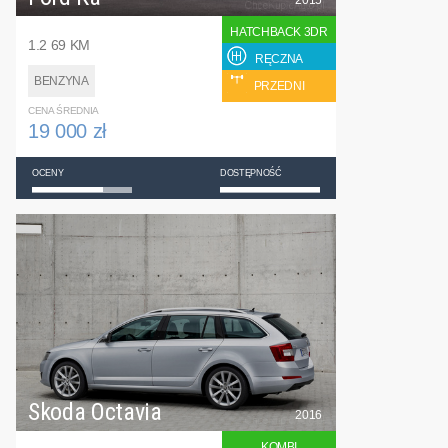
2015
HATCHBACK 3DR
1.2 69 KM
RĘCZNA
BENZYNA
PRZEDNI
CENA ŚREDNIA
19 000 zł
OCENY
DOSTĘPNOŚĆ
Skoda Octavia
2016
KOMBI