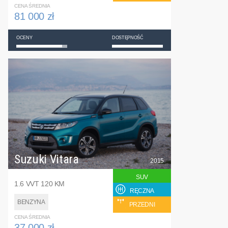
CENA ŚREDNIA
81 000 zł
OCENY
DOSTĘPNOŚĆ
Suzuki Vitara
2015
SUV
1.6 VVT 120 KM
RĘCZNA
BENZYNA
PRZEDNI
CENA ŚREDNIA
37 000 zł