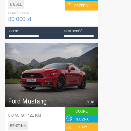
DIESEL
PRZEDNI
CENA ŚREDNIA
80 000 zł
OCENY
DOSTĘPNOŚĆ
Ford Mustang
2016
COUPE
5.0 V8 GT 421 KM
RĘCZNA
BENZYNA
TYLNY