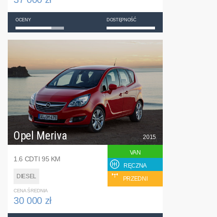
OCENY
DOSTĘPNOŚĆ
Opel Meriva
2015
VAN
1.6 CDTI 95 KM
RĘCZNA
DIESEL
PRZEDNI
CENA ŚREDNIA
30 000 zł