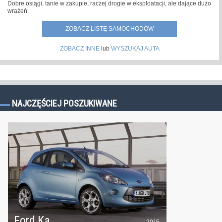
Dobre osiągi, tanie w zakupie, raczej drogie w eksploatacji, ale dające dużo
wrażeń.
ZOBACZ LISTĘ SAMOCHODÓW
ZOBACZ INNE
lub
WYSZUKAJ AUTA
NAJCZĘŚCIEJ POSZUKIWANE
Ford Ka