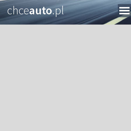
chce
auto
.pl