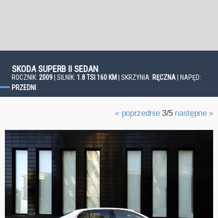
SKODA SUPERB II SEDAN
ROCZNIK:
2009
| SILNIK:
1.8 TSI 160 KM
| SKRZYNIA:
RĘCZNA
| NAPĘD:
PRZEDNI
« poprzednie
3/5
następne »