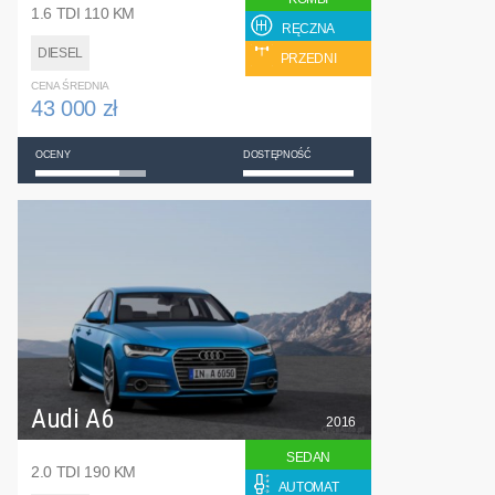
1.6 TDI 110 KM
RĘCZNA
DIESEL
PRZEDNI
CENA ŚREDNIA
43 000 zł
OCENY
DOSTĘPNOŚĆ
Audi A6
2016
SEDAN
2.0 TDI 190 KM
AUTOMAT