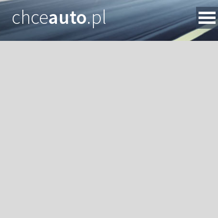
chce
auto
.pl