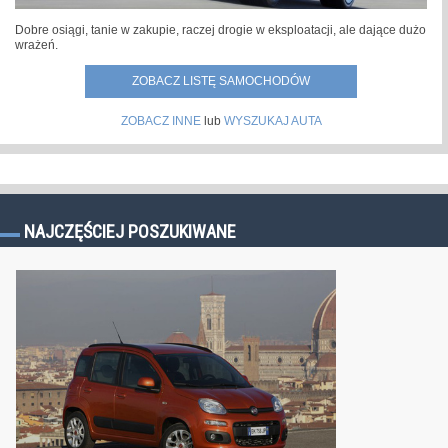
Dobre osiągi, tanie w zakupie, raczej drogie w eksploatacji, ale dające dużo
wrażeń.
ZOBACZ LISTĘ SAMOCHODÓW
ZOBACZ INNE
lub
WYSZUKAJ AUTA
NAJCZĘŚCIEJ POSZUKIWANE