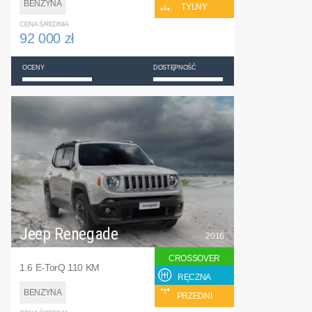
BENZYNA
TYLNY
CENA ŚREDNIA
92 000 zł
OCENY
DOSTĘPNOŚĆ
Jeep Renegade
2016
CROSSOVER
1.6 E-TorQ 110 KM
RĘCZNA
BENZYNA
PRZEDNI