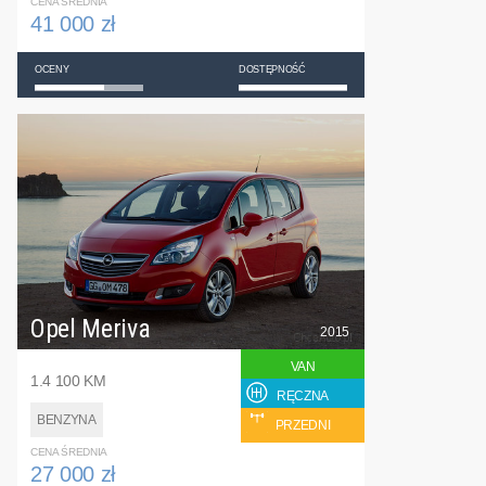
CENA ŚREDNIA
41 000 zł
OCENY
DOSTĘPNOŚĆ
Opel Meriva
2015
VAN
1.4 100 KM
RĘCZNA
BENZYNA
PRZEDNI
CENA ŚREDNIA
27 000 zł