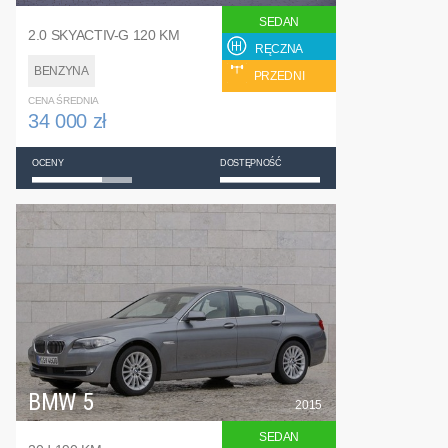
SEDAN
2.0 SKYACTIV-G 120 KM
RĘCZNA
BENZYNA
PRZEDNI
CENA ŚREDNIA
34 000 zł
OCENY
DOSTĘPNOŚĆ
BMW 5
2015
SEDAN