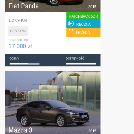
Fiat Panda
2015
HATCHBACK 5DR
1.2 69 KM
RĘCZNA
BENZYNA
PRZEDNI
CENA ŚREDNIA
17 000 zł
OCENY
DOSTĘPNOŚĆ
Mazda 3
2015