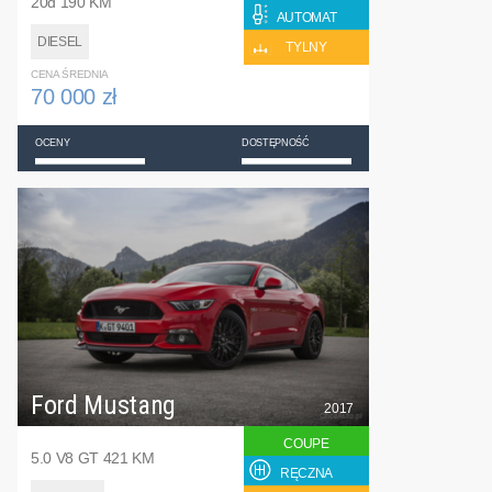
20d 190 KM
AUTOMAT
DIESEL
TYLNY
CENA ŚREDNIA
70 000 zł
OCENY
DOSTĘPNOŚĆ
Ford Mustang
2017
COUPE
5.0 V8 GT 421 KM
RĘCZNA