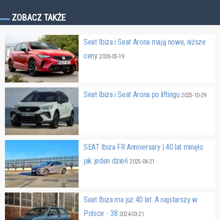
ZOBACZ TAKŻE
Seat Ibiza i Seat Arona mają nowe, niższe
ceny
2026-05-19
Seat Ibiza i Seat Arona po liftingu
2025-10-29
SEAT Ibiza FR Anniversary | 40 lat minęło
jak jeden dzień
2025-04-21
Seat Ibiza ma już 40 lat. A najstarszy w
Polsce - 38
2024-03-21