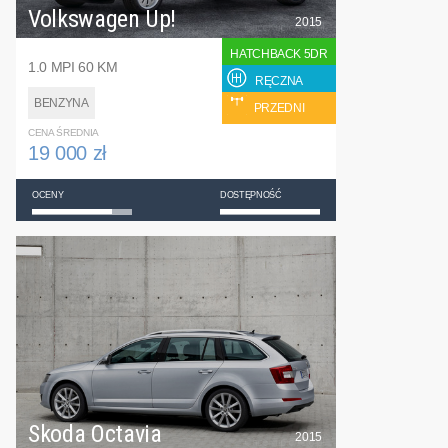
Volkswagen Up!
2015
HATCHBACK 5DR
1.0 MPI 60 KM
RĘCZNA
BENZYNA
PRZEDNI
CENA ŚREDNIA
19 000 zł
OCENY
DOSTĘPNOŚĆ
Skoda Octavia
2015