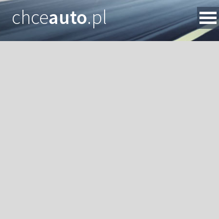
chce
auto
.pl