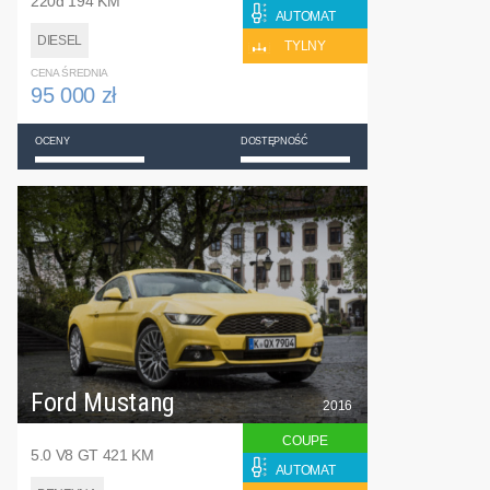
220d 194 KM
AUTOMAT
DIESEL
TYLNY
CENA ŚREDNIA
95 000 zł
OCENY
DOSTĘPNOŚĆ
Ford Mustang
2016
COUPE
5.0 V8 GT 421 KM
AUTOMAT