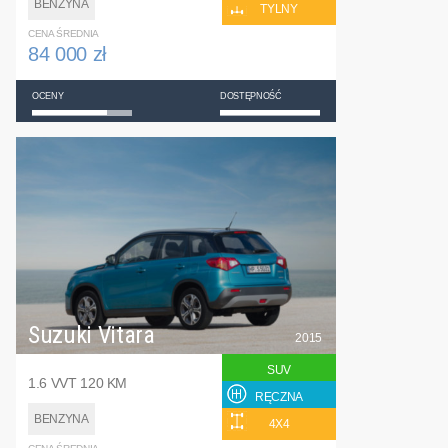
BENZYNA
TYLNY
CENA ŚREDNIA
84 000 zł
OCENY
DOSTĘPNOŚĆ
Suzuki Vitara
2015
SUV
1.6 VVT 120 KM
RĘCZNA
BENZYNA
4X4