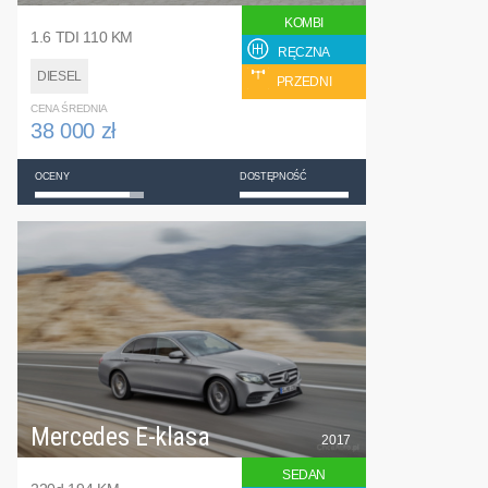
KOMBI
1.6 TDI 110 KM
RĘCZNA
DIESEL
PRZEDNI
CENA ŚREDNIA
38 000 zł
OCENY
DOSTĘPNOŚĆ
Mercedes E-klasa
2017
SEDAN