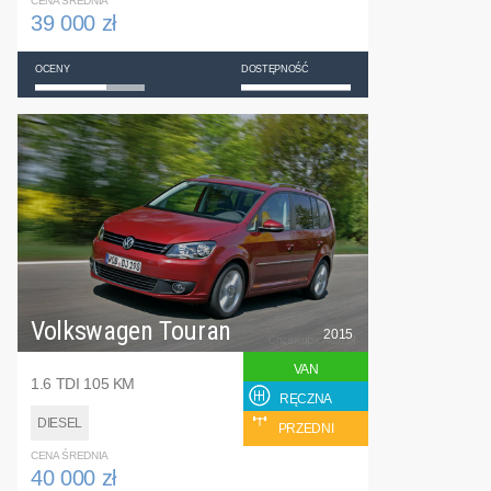
CENA ŚREDNIA
39 000 zł
OCENY
DOSTĘPNOŚĆ
Volkswagen Touran
2015
VAN
1.6 TDI 105 KM
RĘCZNA
DIESEL
PRZEDNI
CENA ŚREDNIA
40 000 zł