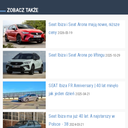
ZOBACZ TAKŻE
Seat Ibiza i Seat Arona mają nowe, niższe
ceny
2026-05-19
Seat Ibiza i Seat Arona po liftingu
2025-10-29
SEAT Ibiza FR Anniversary | 40 lat minęło
jak jeden dzień
2025-04-21
Seat Ibiza ma już 40 lat. A najstarszy w
Polsce - 38
2024-03-21