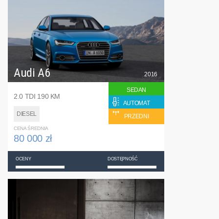
Audi A6
2016
SEDAN
2.0 TDI 190 KM
AUTOMAT
DIESEL
PRZEDNI
CENA ŚREDNIA
80 000 zł
OCENY
DOSTĘPNOŚĆ