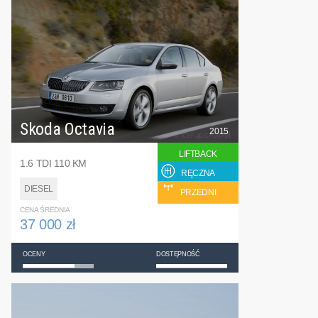
Skoda Octavia
2015
LIFTBACK
1.6 TDI 110 KM
RĘCZNA
DIESEL
PRZEDNI
CENA ŚREDNIA
37 000 zł
OCENY
DOSTĘPNOŚĆ