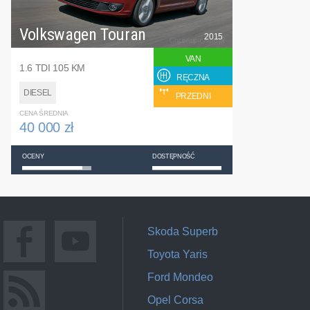
Volkswagen Touran
2015
VAN
1.6 TDI 105 KM
RĘCZNA
DIESEL
PRZEDNI
CENA ŚREDNIA
40 000 zł
OCENY
DOSTĘPNOŚĆ
Skoda Superb
Toyota Yaris
Ford Mondeo
Opel Corsa