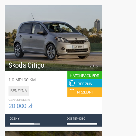
Skoda Citigo
2015
HATCHBACK 5DR
1.0 MPI 60 KM
RĘCZNA
BENZYNA
PRZEDNI
CENA ŚREDNIA
20 000 zł
OCENY
DOSTĘPNOŚĆ