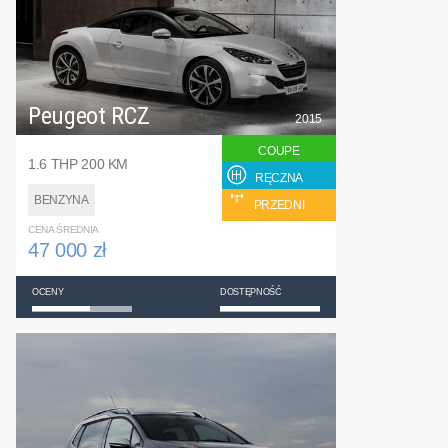
Peugeot RCZ
2015
COUPE
1.6 THP 200 KM
RĘCZNA
BENZYNA
PRZEDNI
CENA ŚREDNIA
47 000 zł
OCENY
DOSTĘPNOŚĆ