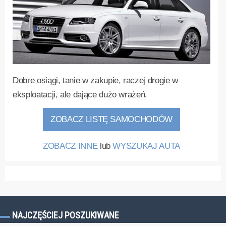
Dobre osiągi, tanie w zakupie, raczej drogie w
eksploatacji, ale dające dużo wrażeń.
ZOBACZ LISTĘ SAMOCHODÓW
ZOBACZ INNE
lub
WYSZUKAJ AUTA
NAJCZĘŚCIEJ POSZUKIWANE