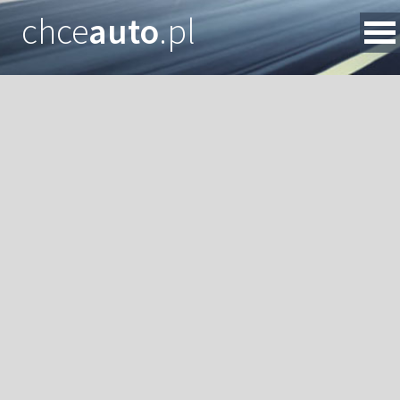
chce
auto
.pl