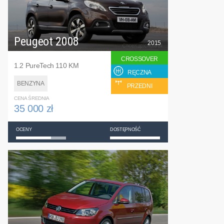
Peugeot 2008
2015
CROSSOVER
1.2 PureTech 110 KM
RĘCZNA
BENZYNA
PRZEDNI
CENA ŚREDNIA
35 000 zł
OCENY
DOSTĘPNOŚĆ