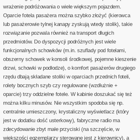
wrażenie podróżowania o wiele większym pojazdem.
Oparcie fotela pasażera można szybko złożyć (kierowca
lub pasażerowie tylnej kanapy zyskują wtedy stolik), takie
rozwiązanie pozwala również na transport długich
przedmiotów. Do dyspozycji podróżnych jest wiele
funkcjonalnych schowków (m.in. szuflady pod fotelami,
obszerny schowek w konsoli środkowej, pojemne kieszenie
drzwi, schowki w podłodze), o komfort pasażerów drugiego
rzędu dbają składane stoliki w oparciach przednich foteli,
rolety bocznych szyb czy regulowane (wzdłużnie +
oparcie) trzy oddzielne fotele. W kabinie doszukać się też
można kilku minusów. Nie wszystkim spodoba się np.
centralnie umieszczony, krystaliczny wyświetlacz (który
jest w dodatku dość usterkowy), fabryczne radio ma
zdecydowanie zbyt małe przyciski (na szczęście, w
większości egzemplarzy sterowane jest z kierownicy), a