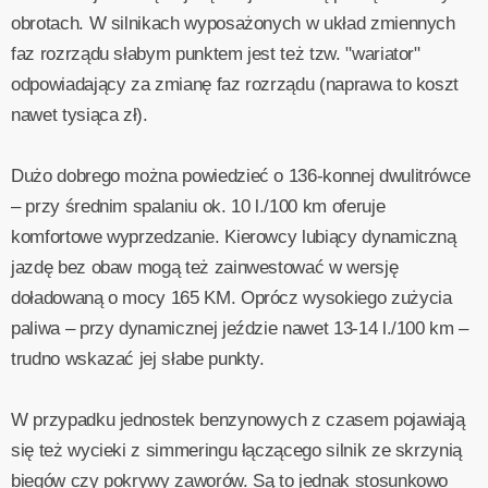
obrotach. W silnikach wyposażonych w układ zmiennych
faz rozrządu słabym punktem jest też tzw. "wariator"
odpowiadający za zmianę faz rozrządu (naprawa to koszt
nawet tysiąca zł).
Dużo dobrego można powiedzieć o 136-konnej dwulitrówce
– przy średnim spalaniu ok. 10 l./100 km oferuje
komfortowe wyprzedzanie. Kierowcy lubiący dynamiczną
jazdę bez obaw mogą też zainwestować w wersję
doładowaną o mocy 165 KM. Oprócz wysokiego zużycia
paliwa – przy dynamicznej jeździe nawet 13-14 l./100 km –
trudno wskazać jej słabe punkty.
W przypadku jednostek benzynowych z czasem pojawiają
się też wycieki z simmeringu łączącego silnik ze skrzynią
biegów czy pokrywy zaworów. Są to jednak stosunkowo