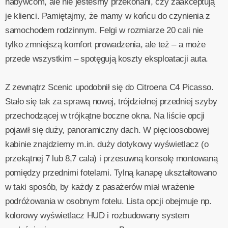
nabywcom, ale nie jesteśmy przekonani, czy zaakceptują
je klienci. Pamiętajmy, że mamy w końcu do czynienia z
samochodem rodzinnym. Felgi w rozmiarze 20 cali nie
tylko zmniejszą komfort prowadzenia, ale też – a może
przede wszystkim – spotęgują koszty eksploatacji auta.
Z zewnątrz Scenic upodobnił się do Citroena C4 Picasso.
Stało się tak za sprawą nowej, trójdzielnej przedniej szyby
przechodzącej w trójkątne boczne okna. Na liście opcji
pojawił się duży, panoramiczny dach. W pięcioosobowej
kabinie znajdziemy m.in. duży dotykowy wyświetlacz (o
przekątnej 7 lub 8,7 cala) i przesuwną konsolę montowaną
pomiędzy przednimi fotelami. Tylną kanapę ukształtowano
w taki sposób, by każdy z pasażerów miał wrażenie
podróżowania w osobnym fotelu. Lista opcji obejmuje np.
kolorowy wyświetlacz HUD i rozbudowany system