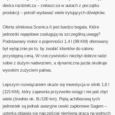
deska rozdzielcza – zwłaszcza w autach z początku
produkcji – potrafi wydawać wiele irytujących dźwięków.
Oferta silnikowa Scenica II jest bardzo bogata. Które
jednostki napędowe zasługują na szczególną uwagę?
Podstawowy motor o pojemności 1,4 l (98 KM) oferowany
był wyłącznie po to, by zwabić klientów do salonu
przystępną ceną. W rzeczywistości niezbyt dobrze radzi
sobie z dużym nadwoziem, a dynamiczna jazda skutkuje
wysokim zużyciem paliwa.
Lepszym rozwiązaniem okaże się inwestycja w silnik 1,6 l
(115 KM), który zapewnia przyzwoite osiągi i nie pali zbyt
wiele (średnio ok. 8l./100 km). Piętą achillesową tych
jednostek są jednak awaryjne cewki zapłonowe Sagem –
usterka objawia się najczęściej nierówną pracą na wolnych