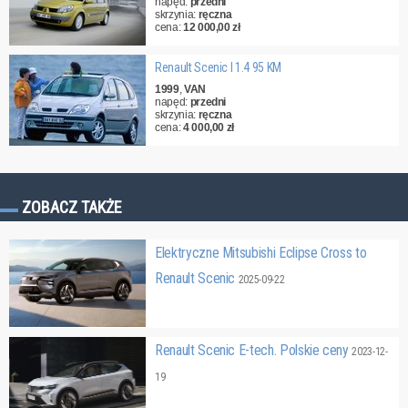
napęd:
przedni
skrzynia:
ręczna
cena:
12 000,00 zł
Renault Scenic I 1.4 95 KM
1999
,
VAN
napęd:
przedni
skrzynia:
ręczna
cena:
4 000,00 zł
ZOBACZ TAKŻE
Elektryczne Mitsubishi Eclipse Cross to
Renault Scenic
2025-09-22
Renault Scenic E-tech. Polskie ceny
2023-12-
19