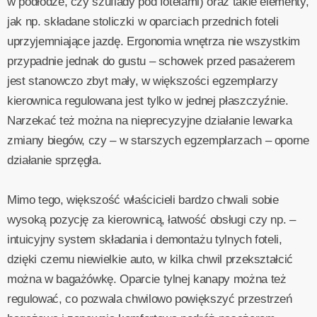
w podłodze, czy szuflady pod fotelami) oraz takie elementy,
jak np. składane stoliczki w oparciach przednich foteli
uprzyjemniające jazdę. Ergonomia wnętrza nie wszystkim
przypadnie jednak do gustu – schowek przed pasażerem
jest stanowczo zbyt mały, w większości egzemplarzy
kierownica regulowana jest tylko w jednej płaszczyźnie.
Narzekać też można na nieprecyzyjne działanie lewarka
zmiany biegów, czy – w starszych egzemplarzach – oporne
działanie sprzęgła.
Mimo tego, większość właścicieli bardzo chwali sobie
wysoką pozycję za kierownicą, łatwość obsługi czy np. –
intuicyjny system składania i demontażu tylnych foteli,
dzięki czemu niewielkie auto, w kilka chwil przekształcić
można w bagażówkę. Oparcie tylnej kanapy można też
regulować, co pozwala chwilowo powiększyć przestrzeń