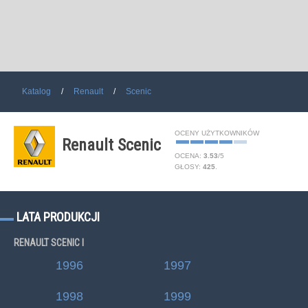
Katalog
Renault
Scenic
OCENY UŻYTKOWNIKÓW
Renault Scenic
OCENA:
3.53
/
5
GŁOSY:
425
.
LATA PRODUKCJI
RENAULT SCENIC I
1996
1997
1998
1999