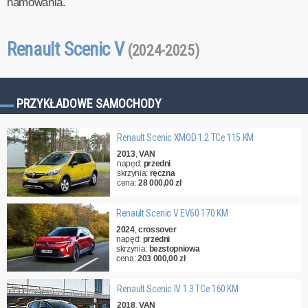
hamowania.
Renault Scenic V
(2024-2025)
PRZYKŁADOWE SAMOCHODY
Renault Scenic XMOD 1.2 TCe 115 KM
2013
,
VAN
napęd:
przedni
skrzynia:
ręczna
cena:
28 000,00 zł
Renault Scenic V EV60 170 KM
2024
,
crossover
napęd:
przedni
skrzynia:
bezstopniowa
cena:
203 000,00 zł
Renault Scenic IV 1.3 TCe 160 KM
2018
,
VAN