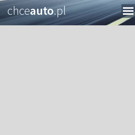
chce
auto
.pl