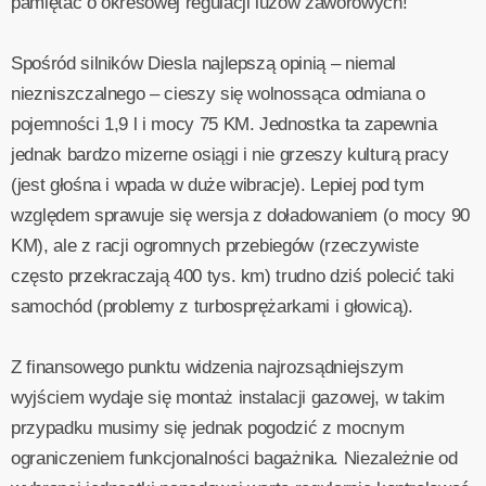
pamiętać o okresowej regulacji luzów zaworowych!
Spośród silników Diesla najlepszą opinią – niemal
niezniszczalnego – cieszy się wolnossąca odmiana o
pojemności 1,9 l i mocy 75 KM. Jednostka ta zapewnia
jednak bardzo mizerne osiągi i nie grzeszy kulturą pracy
(jest głośna i wpada w duże wibracje). Lepiej pod tym
względem sprawuje się wersja z doładowaniem (o mocy 90
KM), ale z racji ogromnych przebiegów (rzeczywiste
często przekraczają 400 tys. km) trudno dziś polecić taki
samochód (problemy z turbosprężarkami i głowicą).
Z finansowego punktu widzenia najrozsądniejszym
wyjściem wydaje się montaż instalacji gazowej, w takim
przypadku musimy się jednak pogodzić z mocnym
ograniczeniem funkcjonalności bagażnika. Niezależnie od