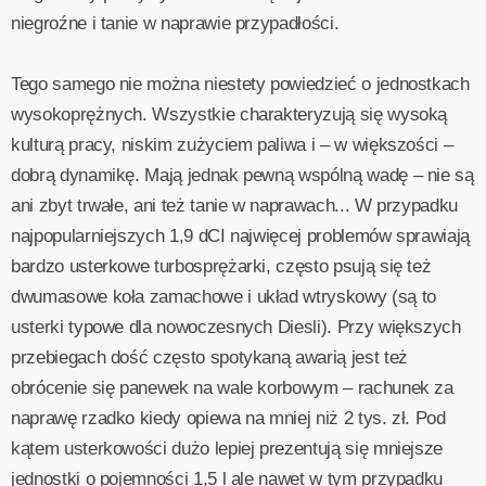
niegroźne i tanie w naprawie przypadłości.
Tego samego nie można niestety powiedzieć o jednostkach
wysokoprężnych. Wszystkie charakteryzują się wysoką
kulturą pracy, niskim zużyciem paliwa i – w większości –
dobrą dynamikę. Mają jednak pewną wspólną wadę – nie są
ani zbyt trwałe, ani też tanie w naprawach... W przypadku
najpopularniejszych 1,9 dCI najwięcej problemów sprawiają
bardzo usterkowe turbosprężarki, często psują się też
dwumasowe koła zamachowe i układ wtryskowy (są to
usterki typowe dla nowoczesnych Diesli). Przy większych
przebiegach dość często spotykaną awarią jest też
obrócenie się panewek na wale korbowym – rachunek za
naprawę rzadko kiedy opiewa na mniej niż 2 tys. zł. Pod
kątem usterkowości dużo lepiej prezentują się mniejsze
jednostki o pojemności 1,5 l ale nawet w tym przypadku