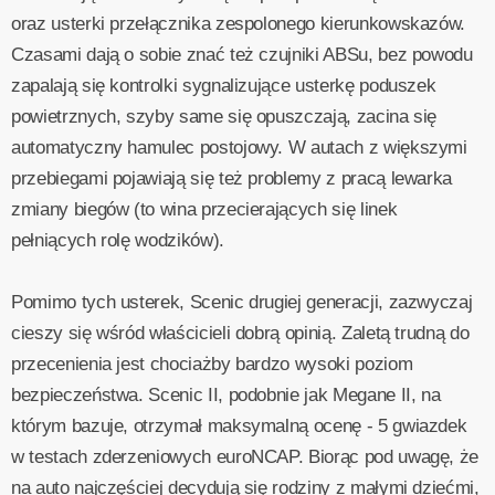
oraz usterki przełącznika zespolonego kierunkowskazów.
Czasami dają o sobie znać też czujniki ABSu, bez powodu
zapalają się kontrolki sygnalizujące usterkę poduszek
powietrznych, szyby same się opuszczają, zacina się
automatyczny hamulec postojowy. W autach z większymi
przebiegami pojawiają się też problemy z pracą lewarka
zmiany biegów (to wina przecierających się linek
pełniących rolę wodzików).
Pomimo tych usterek, Scenic drugiej generacji, zazwyczaj
cieszy się wśród właścicieli dobrą opinią. Zaletą trudną do
przecenienia jest chociażby bardzo wysoki poziom
bezpieczeństwa. Scenic II, podobnie jak Megane II, na
którym bazuje, otrzymał maksymalną ocenę - 5 gwiazdek
w testach zderzeniowych euroNCAP. Biorąc pod uwagę, że
na auto najczęściej decydują się rodziny z małymi dziećmi,