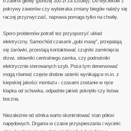
o zawrót głowy (poniżej 200 zł za sztukę). Do wycieków z
pokrywy zaworów czy wybieraka zmiany biegów należy się
raczej przyzwyczaić, naprawa pomaga tylko na chwilę.
Sporo problemów potrafi tez przysporzyć układ
elektryczny. Samochód czasami „gubi masę”, przepalają
się żarówki, przestają kontaktować czujniki zamknięcia
drzwi, siłowniki centralnego zamka, czy podnośniki
elektrycznie sterowanych szyb. Poza tym denerwować
mogą również częste drobne usterki wynikające m.in. z
kiepskiej jakości montażu - czasami zostanie w ręce
klapka od schowka, odpadnie jakieś pokrętło czy listwa
boczna.
Niezależnie od silnika warto skontrolować stan półosi
napędowych. Drgania w czasie przyspieszania i wycieki