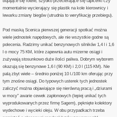
bujające się fotele, szybko przecierające się tapicerki czy
momentalnie wycierający się plastik na kole kierownicy i
lewarku zmiany biegów (utrudnia to weryfikację przebiegu).
Pod maską Scenica pierwszej generacji spotkać można
wiele jednostek napędowych, ale nie wszystkie godne są
polecenia. Radzimy unikać benzynowych silników 1,4 l i 1,6
l o mocy 75 KM, które zapewnia autu mizerne osiągi i
zużywają stosunkowo duże ilości paliwa. Dobrym wyborem
okazują się benzynowe 1,6 l (90 KM) i 2,0 l (115 KM). Nie
palą zbyt wiele – średnio poniżej 10 l./100 km oferując przy
tym znośne osiągi. Do typowych usterek tych jednostek
zaliczyć można objawiające się nierówną pracą i „dziurami
w mocy” awarie cewek zapłonowych (lepiej unikać tych
wyprodukowanych przez firmę Sagem), pęknięte kolektory
wydechowe i wycieki oleju. W obu przypadkach trzeba