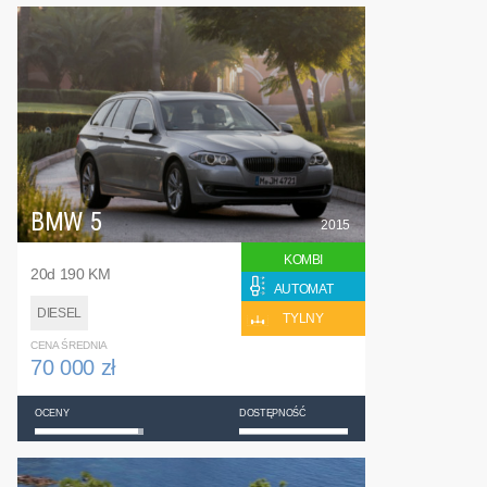
BMW 5
2015
KOMBI
20d 190 KM
AUTOMAT
DIESEL
TYLNY
CENA ŚREDNIA
70 000 zł
OCENY
DOSTĘPNOŚĆ