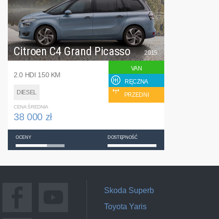
Citroen C4 Grand Picasso
2015
VAN
2.0 HDI 150 KM
RĘCZNA
DIESEL
PRZEDNI
CENA ŚREDNIA
38 000 zł
OCENY
DOSTĘPNOŚĆ
Skoda Superb
Toyota Yaris