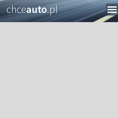
chce
auto
.pl