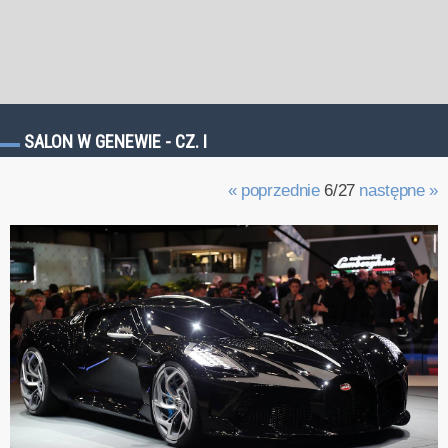
SALON W GENEWIE - CZ. I
« poprzednie
6/27
następne »