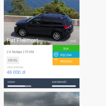
Fiat Freemont
2015
SUV
2.0 Multijet 170 KM
RĘCZNA
DIESEL
PRZEDNI
CENA ŚREDNIA
48 000 zł
OCENY
DOSTĘPNOŚĆ