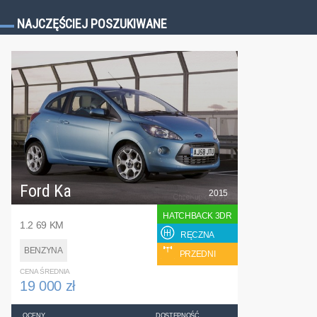
NAJCZĘŚCIEJ POSZUKIWANE
Ford Ka
2015
HATCHBACK 3DR
1.2 69 KM
RĘCZNA
BENZYNA
PRZEDNI
CENA ŚREDNIA
19 000 zł
OCENY
DOSTĘPNOŚĆ