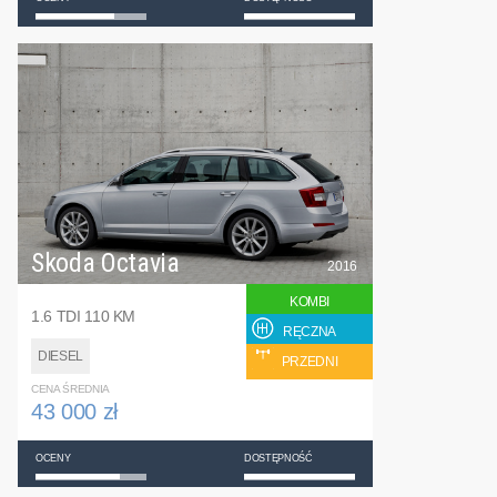
Skoda Octavia
2016
KOMBI
1.6 TDI 110 KM
RĘCZNA
DIESEL
PRZEDNI
CENA ŚREDNIA
43 000 zł
OCENY
DOSTĘPNOŚĆ