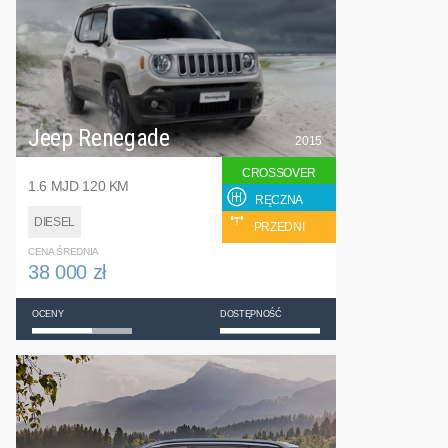
Jeep Renegade
2015
CROSSOVER
1.6 MJD 120 KM
RĘCZNA
DIESEL
PRZEDNI
CENA ŚREDNIA
38 000 zł
OCENY
DOSTĘPNOŚĆ