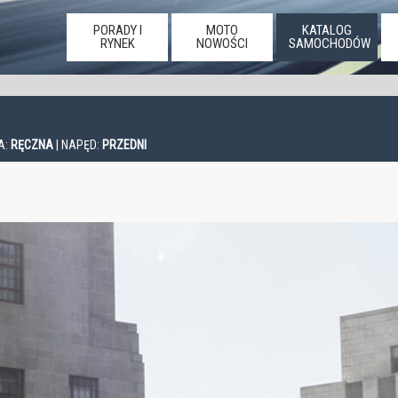
PORADY I
MOTO
KATALOG
RYNEK
NOWOŚCI
SAMOCHODÓW
A:
RĘCZNA
| NAPĘD:
PRZEDNI