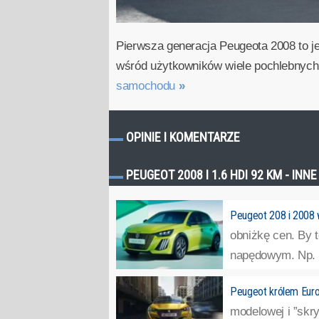
Pierwsza generacja Peugeota 2008 to 
wśród użytkowników wiele pochlebnych o
samochodu
»
OPINIE I KOMENTARZE
PEUGEOT 2008 I 1.6 HDI 92 KM - INN
Peugeot 208 i 2008 w
obniżkę cen. By
napędowym. Np. F
Peugeot królem Euro
modelowej i ”skr