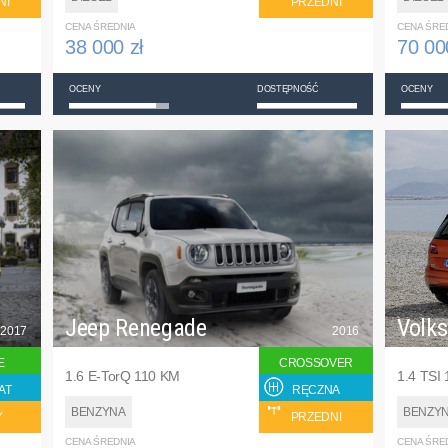
NI
PRZEDNI
CENA ŚREDNIA
CENA ŚRE
38 000 zł
70 00
OCENY
DOSTĘPNOŚĆ
OCENY
Jeep Renegade
Volk
2017
2016
E
CROSSOVER
1.6 E-TorQ 110 KM
1.4 TSI
AT
RĘCZNA
BENZYNA
BENZY
Y
PRZEDNI
CENA ŚREDNIA
CENA ŚRE