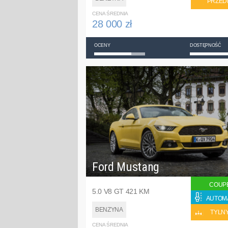
PRZED
CENA ŚREDNIA
28 000 zł
OCENY
DOSTĘPNOŚĆ
Ford Mustang
COUP
5.0 V8 GT 421 KM
AUTOM
BENZYNA
TYLN
CENA ŚREDNIA