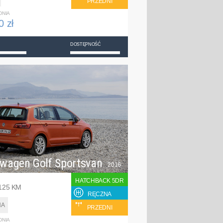
PRZEDNI
DNIA
0 zł
DOSTĘPNOŚĆ
swagen Golf Sportsvan
2016
HATCHBACK 5DR
 125 KM
RĘCZNA
NA
PRZEDNI
DNIA