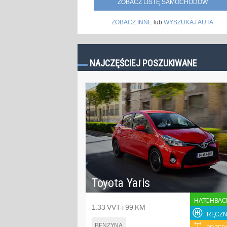
ZOBACZ LISTĘ SAMOCHODÓW
ZOBACZ INNE
lub
WYSZUKAJ AUTA
NAJCZĘŚCIEJ POSZUKIWANE
Toyota Yaris
HATCHBAC
1.33 VVT-i 99 KM
RĘCZN
BENZYNA