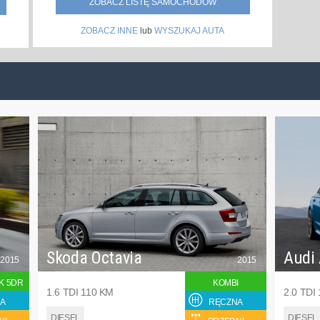
ZOBACZ LISTĘ SAMOCHODÓW
ZOBACZ INNE
lub
WYSZUKAJ AUTA
Skoda Octavia
Audi
2015
2015
K 5DR
KOMBI
1.6 TDI 110 KM
2.0 TDI
A
RĘCZNA
DIESEL
DIESEL