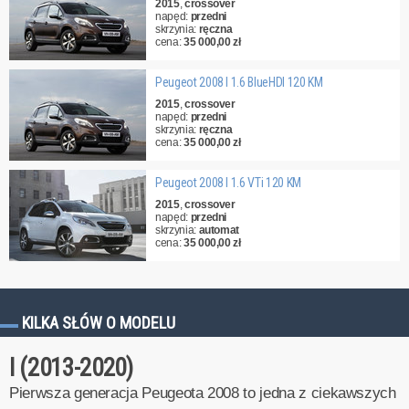
2015
,
crossover
napęd:
przedni
skrzynia:
ręczna
cena:
35 000,00 zł
Peugeot 2008 I 1.6 BlueHDI 120 KM
2015
,
crossover
napęd:
przedni
skrzynia:
ręczna
cena:
35 000,00 zł
Peugeot 2008 I 1.6 VTi 120 KM
2015
,
crossover
napęd:
przedni
skrzynia:
automat
cena:
35 000,00 zł
KILKA SŁÓW O MODELU
I (2013-2020)
Pierwsza generacja Peugeota 2008 to jedna z ciekawszych