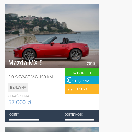
Mazda MX-5
2016
KABRIOLET
2.0 SKYACTIV-G 160 KM
RĘCZNA
BENZYNA
TYLNY
CENA ŚREDNIA
57 000 zł
OCENY
DOSTĘPNOŚĆ