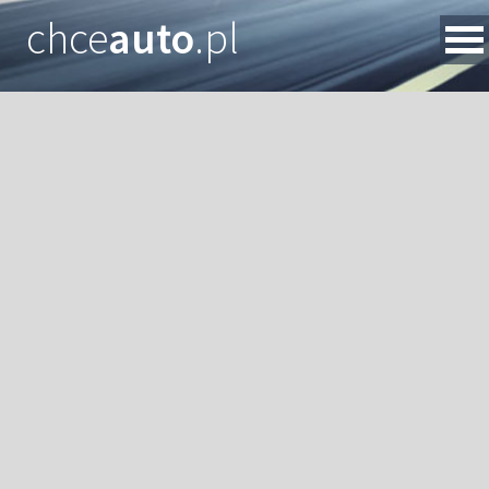
chce
auto
.pl