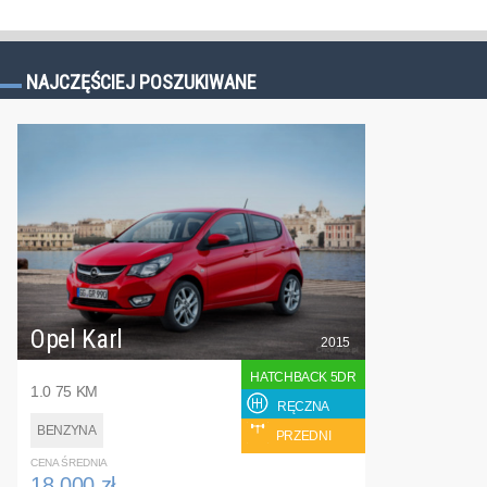
NAJCZĘŚCIEJ POSZUKIWANE
Opel Karl
2015
HATCHBACK 5DR
1.0 75 KM
RĘCZNA
BENZYNA
PRZEDNI
CENA ŚREDNIA
18 000 zł