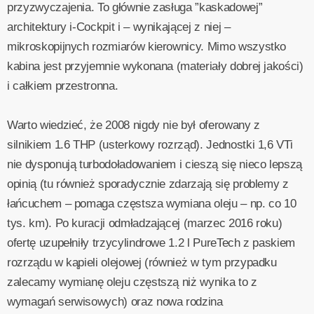
przyzwyczajenia. To głównie zasługa ”kaskadowej”
architektury i-Cockpit i – wynikającej z niej –
mikroskopijnych rozmiarów kierownicy. Mimo wszystko
kabina jest przyjemnie wykonana (materiały dobrej jakości)
i całkiem przestronna.
Warto wiedzieć, że 2008 nigdy nie był oferowany z
silnikiem 1.6 THP (usterkowy rozrząd). Jednostki 1,6 VTi
nie dysponują turbodoładowaniem i cieszą się nieco lepszą
opinią (tu również sporadycznie zdarzają się problemy z
łańcuchem – pomaga częstsza wymiana oleju – np. co 10
tys. km). Po kuracji odmładzającej (marzec 2016 roku)
ofertę uzupełniły trzycylindrowe 1.2 l PureTech z paskiem
rozrządu w kąpieli olejowej (również w tym przypadku
zalecamy wymianę oleju częstszą niż wynika to z
wymagań serwisowych) oraz nowa rodzina