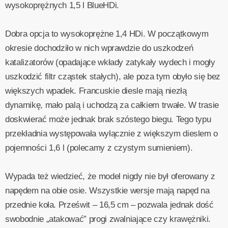
wysokoprężnych 1,5 l BlueHDi.
Dobra opcja to wysokoprężne 1,4 HDi. W początkowym
okresie dochodziło w nich wprawdzie do uszkodzeń
katalizatorów (opadające wkłady zatykały wydech i mogły
uszkodzić filtr cząstek stałych), ale poza tym obyło się bez
większych wpadek. Francuskie diesle mają niezłą
dynamikę, mało palą i uchodzą za całkiem trwałe. W trasie
doskwierać może jednak brak szóstego biegu. Tego typu
przekładnia występowała wyłącznie z większym dieslem o
pojemności 1,6 l (polecamy z czystym sumieniem).
Wypada też wiedzieć, że model nigdy nie był oferowany z
napędem na obie osie. Wszystkie wersje mają napęd na
przednie koła. Prześwit – 16,5 cm – pozwala jednak dość
swobodnie „atakować” progi zwalniające czy krawężniki.