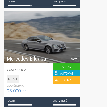
OCENY
DOSTĘPNOŚĆ
Mercedes E-klasa
2017
SEDAN
220d 194 KM
AUTOMAT
DIESEL
TYLNY
CENA ŚREDNIA
95 000 zł
OCENY
DOSTĘPNOŚĆ