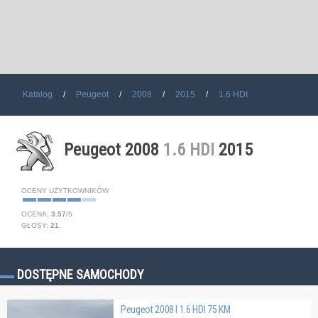
Katalog
Peugeot
2008
2015
1.6 HDI
Peugeot 2008
1.6 HDI
2015
OCENY UŻYTKOWNIKÓW
OCENA:
3.57
/
5
GŁOSY:
21
.
DOSTĘPNE SAMOCHODY
Peugeot 2008 I 1.6 HDI 75 KM