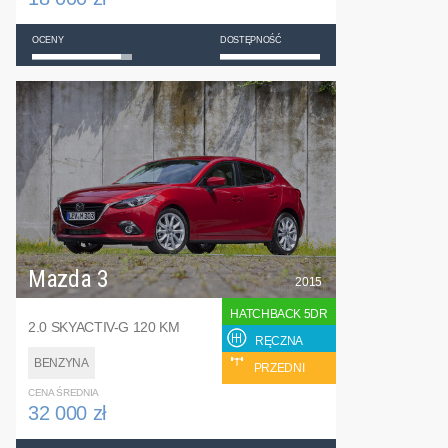
OCENY
DOSTĘPNOŚĆ
Mazda 3
2015
HATCHBACK 5DR
2.0 SKYACTIV-G 120 KM
RĘCZNA
BENZYNA
PRZEDNI
CENA ŚREDNIA
32 000 zł