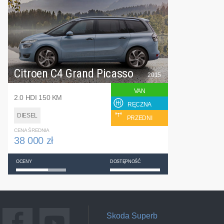
Citroen C4 Grand Picasso
2015
VAN
2.0 HDI 150 KM
RĘCZNA
DIESEL
PRZEDNI
CENA ŚREDNIA
38 000 zł
OCENY
DOSTĘPNOŚĆ
Skoda Superb