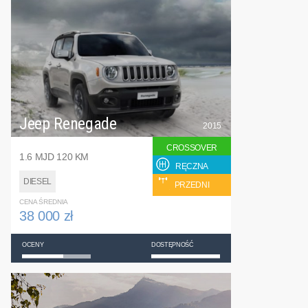
Jeep Renegade
2015
CROSSOVER
1.6 MJD 120 KM
RĘCZNA
DIESEL
PRZEDNI
CENA ŚREDNIA
38 000 zł
OCENY
DOSTĘPNOŚĆ