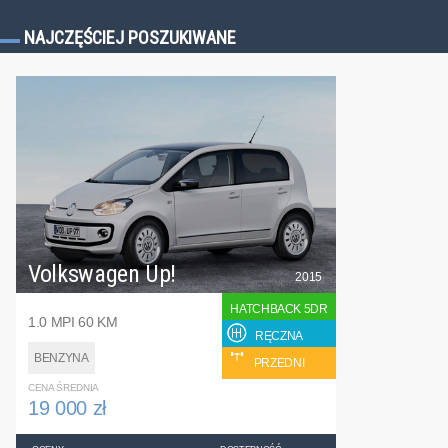
NAJCZĘŚCIEJ POSZUKIWANE
Volkswagen Up!
2015
HATCHBACK 5DR
1.0 MPI 60 KM
RĘCZNA
BENZYNA
PRZEDNI
CENA ŚREDNIA
19 000 zł