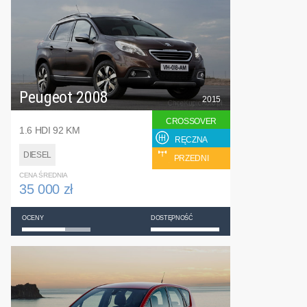
Peugeot 2008
2015
CROSSOVER
1.6 HDI 92 KM
RĘCZNA
DIESEL
PRZEDNI
CENA ŚREDNIA
35 000 zł
OCENY
DOSTĘPNOŚĆ