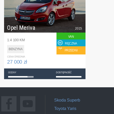
Opel Meriva
2015
VAN
1.4 100 KM
RĘCZNA
BENZYNA
PRZEDNI
CENA ŚREDNIA
27 000 zł
OCENY
DOSTĘPNOŚĆ
Skoda Superb
Toyota Yaris