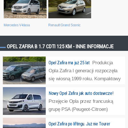
Renault Grand Scenic
Mercedes V-klasa
OPEL ZAFIRA B 1.7 CDTI 125 KM - INNE INFORMACJE
Opel Zafira ma już 25 lat
Produkcja
Opla Zafira I generacji rozpoczęła
się wiosną 1999 roku. Kompaktowy
van o długości 4,32 metra,
Nowy Opel Zafira jak auto dostawcze!
szerokości 1,74 metra i wysokości 1,68 metra ważył
Przejęcie Opla przez francuską
zaledwie 1390 kilogramów. Dziś to nie do pomyślenia.
»
grupę PSA (Peugeot-Citroen)
oznacza spore zmiany i
Opel Zafira po liftingu. Już nie Tourer
ujednolicanie oferty. W jej ramach zakończono już