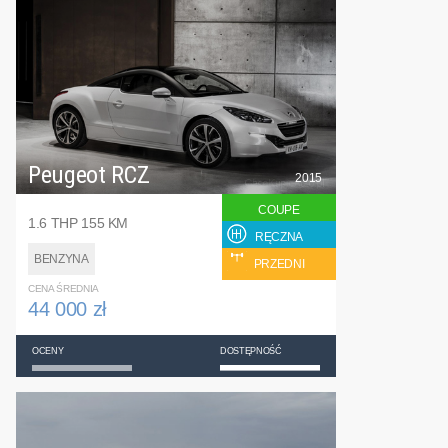
Peugeot RCZ
2015
COUPE
1.6 THP 155 KM
RĘCZNA
BENZYNA
PRZEDNI
CENA ŚREDNIA
44 000 zł
OCENY
DOSTĘPNOŚĆ