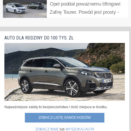
Opel poddał poważnemu liftingowi
(przedwcześnie, bo zaledwie po 4 latach) produkcję Opla
Zafirę Tourer. Powód jest prosty -
Vivaro, który był bliźniaczym modelem Renault
obecna generacja tego pojazdu
Trafic.Opel...
»
dostępna jest na rynku już od pięciu lat. Przy okazji - po
cichu - z nazwy usunięto słowo "Tourer", które pojawiło się
AUTO DLA RODZINY DO 100 TYS. ZŁ
w momencie debiutu obecnej...
»
Najważniejsze zalety to bezpieczeństwo i ilość miejsca w środku.
ZOBACZ LISTĘ SAMOCHODÓW
ZOBACZ INNE
lub
WYSZUKAJ AUTA