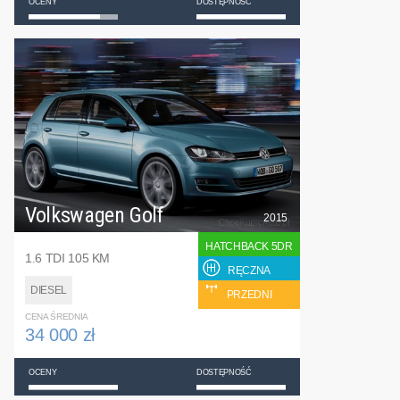
OCENY
DOSTĘPNOŚĆ
Volkswagen Golf
2015
HATCHBACK 5DR
1.6 TDI 105 KM
RĘCZNA
DIESEL
PRZEDNI
CENA ŚREDNIA
34 000 zł
OCENY
DOSTĘPNOŚĆ