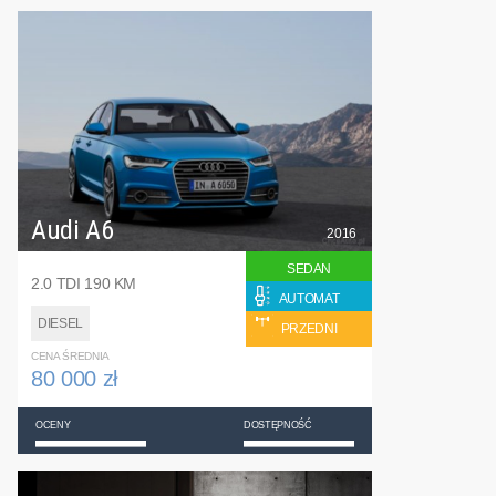
Audi A6
2016
SEDAN
2.0 TDI 190 KM
AUTOMAT
DIESEL
PRZEDNI
CENA ŚREDNIA
80 000 zł
OCENY
DOSTĘPNOŚĆ