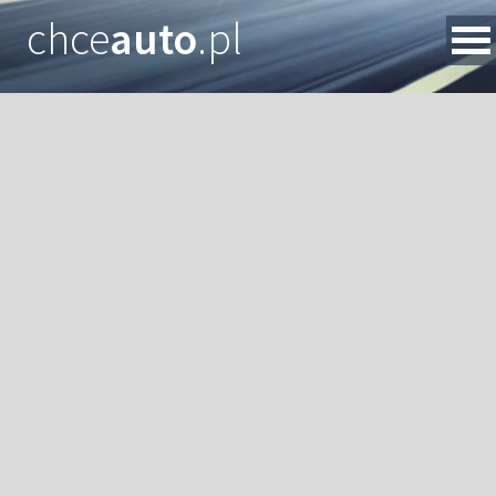
chce
auto
.pl