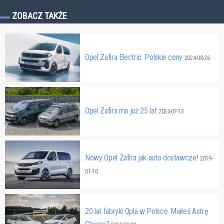
ZOBACZ TAKŻE
Opel Zafira Electric. Polskie ceny
2024-08-26
Opel Zafira ma już 25 lat
2024-07-13
Nowy Opel Zafira jak auto dostawcze!
2019-
01-10
20 lat fabryki Opla w Polsce. Miałeś Astrę