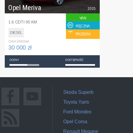
Opel Meriva
2015
VAN
1.6 CDTI 95 KM
RĘCZNA
DIESEL
PRZEDNI
CENA ŚREDNIA
30 000 zł
OCENY
DOSTĘPNOŚĆ
Skoda Superb
Toyota Yaris
Ford Mondeo
Opel Corsa
Renault Megane