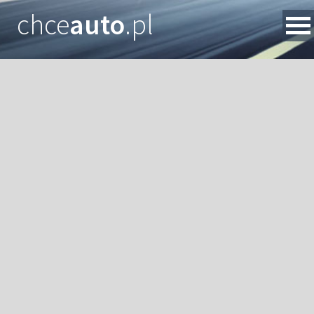
chce
auto
.pl