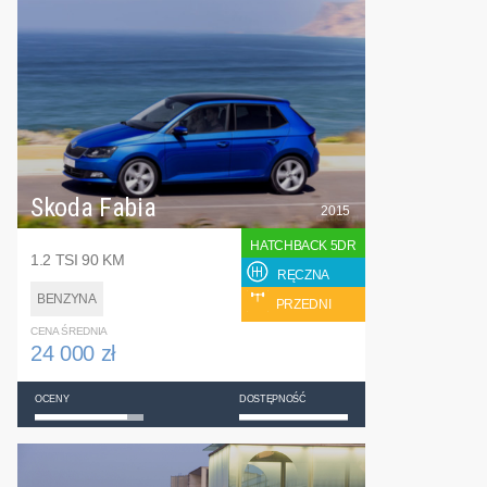
Skoda Fabia
2015
HATCHBACK 5DR
1.2 TSI 90 KM
RĘCZNA
BENZYNA
PRZEDNI
CENA ŚREDNIA
24 000 zł
OCENY
DOSTĘPNOŚĆ