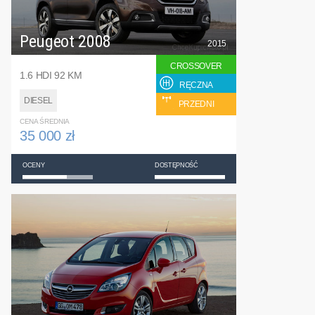
Peugeot 2008
2015
CROSSOVER
1.6 HDI 92 KM
RĘCZNA
DIESEL
PRZEDNI
CENA ŚREDNIA
35 000 zł
OCENY
DOSTĘPNOŚĆ