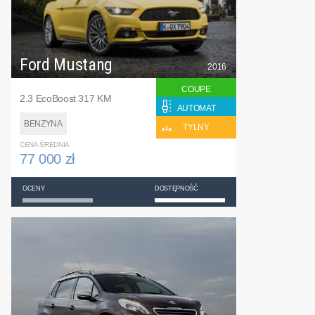
Ford Mustang
2016
COUPE
2.3 EcoBoost 317 KM
AUTOMAT
BENZYNA
TYLNY
CENA ŚREDNIA
77 000 zł
OCENY
DOSTĘPNOŚĆ