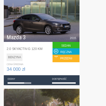
Mazda 3
2015
SEDAN
2.0 SKYACTIV-G 120 KM
RĘCZNA
BENZYNA
PRZEDNI
CENA ŚREDNIA
34 000 zł
OCENY
DOSTĘPNOŚĆ