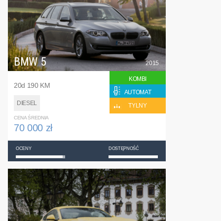
BMW 5
2015
KOMBI
20d 190 KM
AUTOMAT
DIESEL
TYLNY
CENA ŚREDNIA
70 000 zł
OCENY
DOSTĘPNOŚĆ