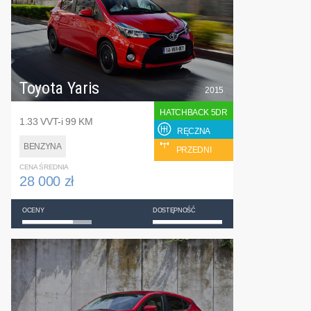
Toyota Yaris
2015
HATCHBACK 5DR
1.33 VVT-i 99 KM
RĘCZNA
BENZYNA
PRZEDNI
CENA ŚREDNIA
28 000 zł
OCENY
DOSTĘPNOŚĆ