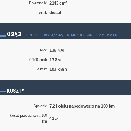
3
2143 cm
Pojemność
diesel
Silnik
OSIĄGI
SILNIK Z TURBOSPRĘŻARKĄ
SILNIK Z BEZPOŚREDNIM WTRYSKIEM
136 KM
Moc
13.8 s.
0-100 km/h
183 km/h
V max
KOSZTY
7.2 l oleju napędowego na 100 km
Spalanie
Koszt przejechania 100
43 zł
km