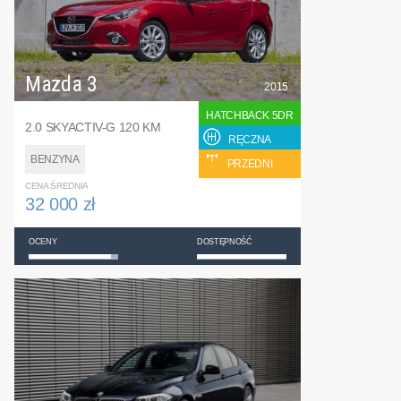
Mazda 3
2015
HATCHBACK 5DR
2.0 SKYACTIV-G 120 KM
RĘCZNA
BENZYNA
PRZEDNI
CENA ŚREDNIA
32 000 zł
OCENY
DOSTĘPNOŚĆ