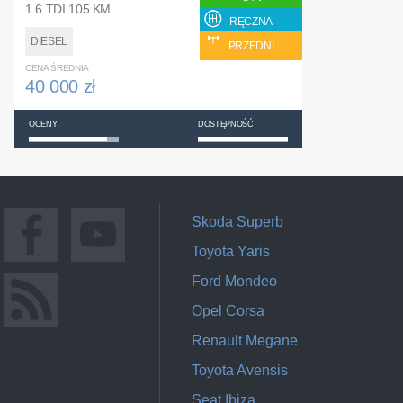
1.6 TDI 105 KM
RĘCZNA
DIESEL
PRZEDNI
CENA ŚREDNIA
40 000 zł
OCENY
DOSTĘPNOŚĆ
Skoda Superb
Toyota Yaris
Ford Mondeo
Opel Corsa
Renault Megane
Toyota Avensis
Seat Ibiza