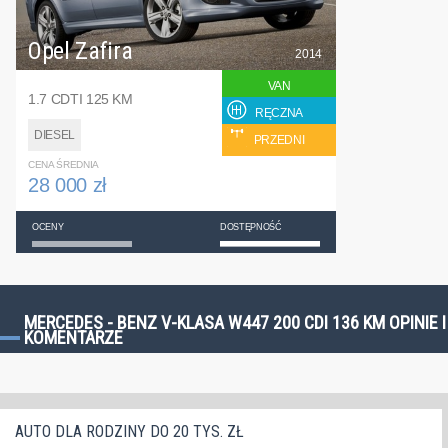
Opel Zafira
2014
VAN
1.7 CDTI 125 KM
RĘCZNA
DIESEL
PRZEDNI
CENA ŚREDNIA
28 000 zł
OCENY
DOSTĘPNOŚĆ
MERCEDES - BENZ V-KLASA W447 200 CDI 136 KM OPINIE I
KOMENTARZE
AUTO DLA RODZINY DO 20 TYS. ZŁ