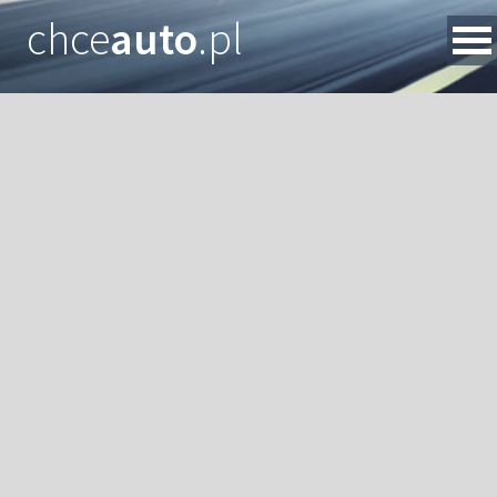
chce
auto
.pl