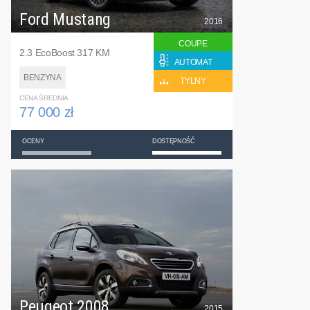
Ford Mustang
2016
COUPE
2.3 EcoBoost 317 KM
AUTOMAT
BENZYNA
TYLNY
CENA ŚREDNIA
77 000 zł
OCENY
DOSTĘPNOŚĆ
Peugeot 2008
2015