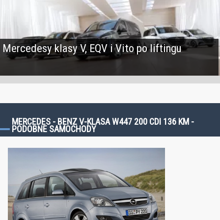
Mercedesy klasy V, EQV i Vito po liftingu
MERCEDES - BENZ V-KLASA W447 200 CDI 136 KM -
PODOBNE SAMOCHODY