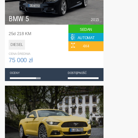
BMW 5
2015
SEDAN
25d 218 KM
AUTOMAT
DIESEL
4X4
CENA ŚREDNIA
75 000 zł
OCENY
DOSTĘPNOŚĆ