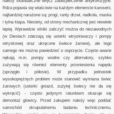
należy skandaliczne wręcz zabezpieczenie antykorozyjne.
Rdza pojawia się właściwie na każdym elemencie karoserii,
najbardziej narażone są: progi, ranty drzwi, nadkola, maska
i tylna klapa. Niestety, od strony mechanicznej jest niewiele
lepiej. Wprawdzie silniki zaliczyć można do niezawodnych
(w Dieslach zdarzają się usterki wtryskiwaczy i pompy
wtryskowej oraz ukręcone świece żarowe), ale tego
samego nie można powiedzieć o osprzęcie. Częste awarie
nękają m.in. pompy wodne czy alternatory, szybko
zużywają się również elementy przeniesienia napędu
(sprzęgło i półosie). W przypadku jednostek
wysokoprężnych problem może stanowić wymiana świec
żarowych (usterki gniazd, zużytej świecy nie da się
wykręcić) - często jedynym ratunkiem okazuje się
demontaż głowicy. Przed zakupem należy więc poddać
samochód skrupulatnemu badaniu technicznemu.