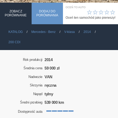
OCEŃ TO AUTO
☆
☆
☆
☆
☆
ZOBACZ
DODAJ DO
PORÓWNANIE
PORÓWNANIA
Oceń ten samochód jako pierwszy!
KATALOG
Mercedes - Benz
V-klasa
2014
200 CDI
2014
Rok produkcji
59 000 zł
Średnia cena
VAN
Nadwozie
ręczna
Skrzynia
tylny
Napęd
539 000 km
Średni przebieg
Dostępność auta