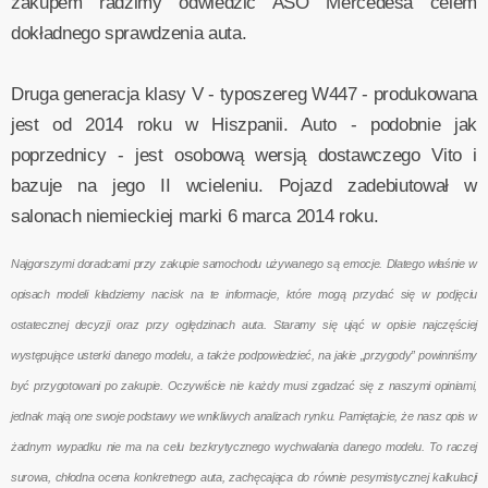
zakupem radzimy odwiedzić ASO Mercedesa celem
dokładnego sprawdzenia auta.
Druga generacja klasy V - typoszereg W447 - produkowana
jest od 2014 roku w Hiszpanii. Auto - podobnie jak
poprzednicy - jest osobową wersją dostawczego Vito i
bazuje na jego II wcieleniu. Pojazd zadebiutował w
salonach niemieckiej marki 6 marca 2014 roku.
Najgorszymi doradcami przy zakupie samochodu używanego są emocje. Dlatego właśnie w
opisach modeli kładziemy nacisk na te informacje, które mogą przydać się w podjęciu
ostatecznej decyzji oraz przy oględzinach auta. Staramy się ująć w opisie najczęściej
występujące usterki danego modelu, a także podpowiedzieć, na jakie „przygody” powinniśmy
być przygotowani po zakupie. Oczywiście nie każdy musi zgadzać się z naszymi opiniami,
jednak mają one swoje podstawy we wnikliwych analizach rynku. Pamiętajcie, że nasz opis w
żadnym wypadku nie ma na celu bezkrytycznego wychwalania danego modelu. To raczej
surowa, chłodna ocena konkretnego auta, zachęcająca do równie pesymistycznej kalkulacji