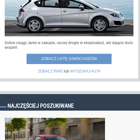
Dobre osiągi, tanie w zakupie, raczej drogie w eksploatacji, ale dające dużo
wrażeń.
ZOBACZ LISTĘ SAMOCHODÓW
ZOBACZ INNE
lub
WYSZUKAJ AUTA
NAJCZĘŚCIEJ POSZUKIWANE