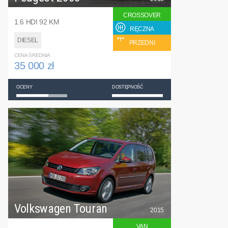
CROSSOVER
1.6 HDI 92 KM
RĘCZNA
DIESEL
PRZEDNI
CENA ŚREDNIA
35 000 zł
OCENY
DOSTĘPNOŚĆ
Volkswagen Touran
2015
VAN