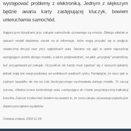
występować problemy z elektroniką. Jednym z większym
będzie awaria karty zastępującej kluczyk, bowiem
unieruchamia samochód.
Najgorszymi doradcami przy zakupie samochodu używanego są emocje. Dlatego właśnie w
opisach modeli kładziemy nacisk na te informacje, które mogą przydać się w podjęciu
ostatecznej decyzji oraz przy oględzinach auta. Staramy się ująć w opisie najczęściej
występujące usterki danego modelu, a także podpowiedzieć, na jakie „przygody” powinniśmy
być przygotowani po zakupie. Oczywiście nie każdy musi zgadzać się z naszymi opiniami,
jednak mają one swoje podstawy we wnikliwych analizach rynku. Pamiętajcie, że nasz opis w
żadnym wypadku nie ma na celu bezkrytycznego wychwalania danego modelu. To raczej
surowa, chłodna ocena konkretnego auta, zachęcająca do równie pesymistycznej kalkulacji
kosztów. Zawsze trzeba mieć bowiem na uwadze to, że cena zakupu używanego pojazdu jest
dopiero początkiem wydatków.
Ostatnia zmiana: 2018-12-29