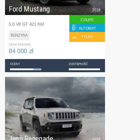
Ford Mustang
2016
COUPE
5.0 V8 GT 421 KM
AUTOMAT
BENZYNA
TYLNY
CENA ŚREDNIA
84 000 zł
OCENY
DOSTĘPNOŚĆ
Jeep Renegade
2015