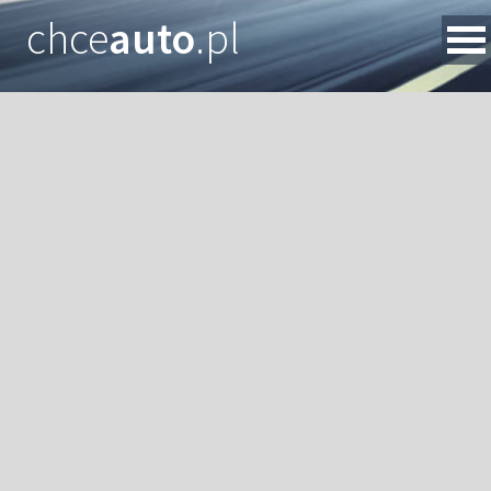
chce
auto
.pl