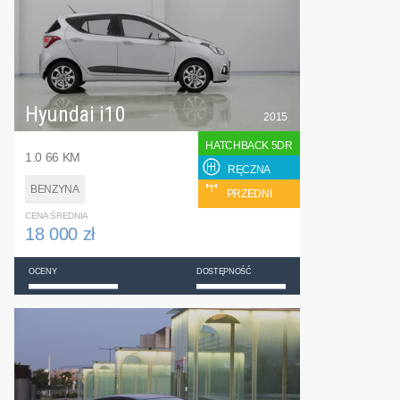
Hyundai i10
2015
HATCHBACK 5DR
1.0 66 KM
RĘCZNA
BENZYNA
PRZEDNI
CENA ŚREDNIA
18 000 zł
OCENY
DOSTĘPNOŚĆ