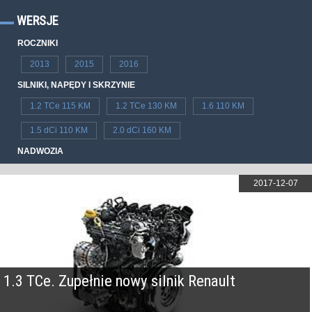
WERSJE
ROCZNIKI
2013
2015
2016
SILNIKI, NAPĘDY I SKRZYNIE
1.2 TCe 115 KM
1.2 TCe 130 KM
1.6 110 KM
1.5 dCi 110 KM
2.0 dCi 160 KM
NADWOZIA
2017-12-07
1.3 TCe. Zupełnie nowy silnik Renault