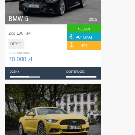
BMW 5
2015
SEDAN
20d 190 KM
AUTOMAT
DIESEL
4X4
CENA ŚREDNIA
70 000 zł
OCENY
DOSTĘPNOŚĆ