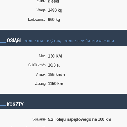
diesel
Silnik
1493 kg
Waga
660 kg
Ładowność
OSIĄGI
SILNIK Z TURBOSPRĘŻARKĄ
SILNIK Z BEZPOŚREDNIM WTRYSKIEM
130 KM
Moc
10.3 s.
0-100 km/h
195 km/h
V max
1150 km
Zasięg
KOSZTY
5.2 l oleju napędowego na 100 km
Spalanie