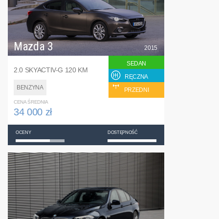
Mazda 3
2015
SEDAN
2.0 SKYACTIV-G 120 KM
RĘCZNA
BENZYNA
PRZEDNI
CENA ŚREDNIA
34 000 zł
OCENY
DOSTĘPNOŚĆ