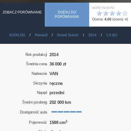
OCEŃ TO AUTO
★
★
★
★
☆
ZOBACZ PORÓWNANIE
DODAJ DO
PORÓWNANIA
Ocena:
4.00
(oceny:
4
)
KATALOG
Renault
Grand Scenic
2014
1.6 dCi
2014
Rok produkcji
36 000 zł
Średnia cena
VAN
Nadwozie
ręczna
Skrzynia
przedni
Napęd
202 000 km
Średni przebieg
Dostępność auta
3
1598 cm
Pojemność