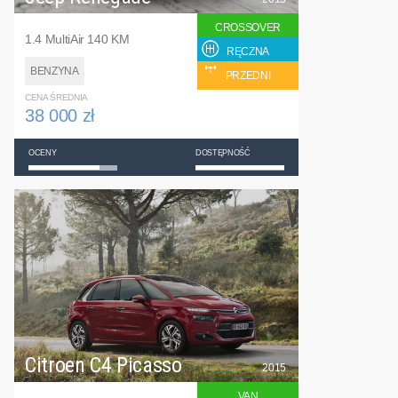
CROSSOVER
1.4 MultiAir 140 KM
RĘCZNA
BENZYNA
PRZEDNI
CENA ŚREDNIA
38 000 zł
OCENY
DOSTĘPNOŚĆ
Citroen C4 Picasso
2015
VAN