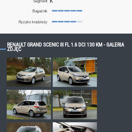
K
Segment
Bagażnik
Ryzyko kradzieży
RENAULT GRAND SCENIC III FL 1.6 DCI 130 KM - GALERIA
ZDJĘĆ