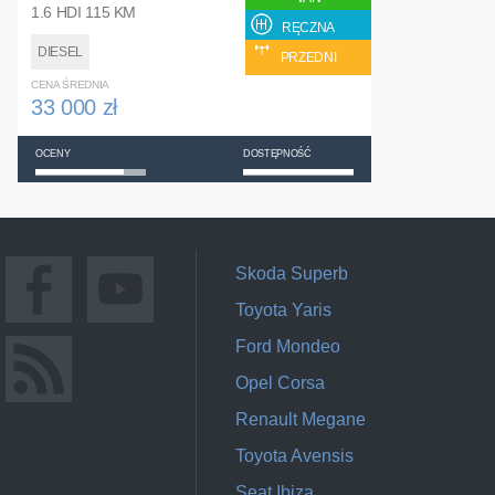
1.6 HDI 115 KM
RĘCZNA
DIESEL
PRZEDNI
CENA ŚREDNIA
33 000 zł
OCENY
DOSTĘPNOŚĆ
Skoda Superb
Toyota Yaris
Ford Mondeo
Opel Corsa
Renault Megane
Toyota Avensis
Seat Ibiza