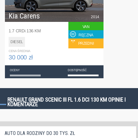
Kia Carens
2014
VAN
1.7 CRDi 136 KM
RĘCZNA
DIESEL
PRZEDNI
CENA ŚREDNIA
30 000 zł
OCENY
DOSTĘPNOŚĆ
RENAULT GRAND SCENIC III FL 1.6 DCI 130 KM OPINIE I
KOMENTARZE
AUTO DLA RODZINY DO 30 TYS. ZŁ