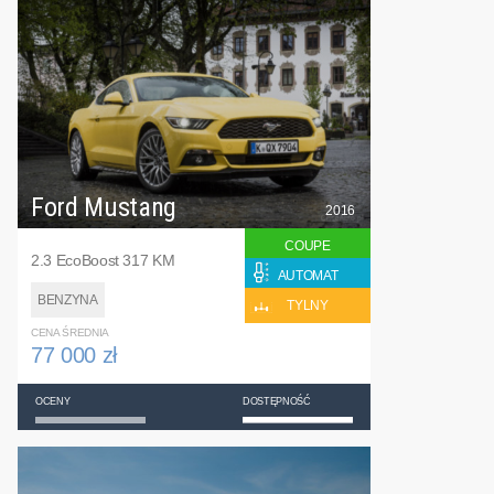
Ford Mustang
2016
COUPE
2.3 EcoBoost 317 KM
AUTOMAT
BENZYNA
TYLNY
CENA ŚREDNIA
77 000 zł
OCENY
DOSTĘPNOŚĆ