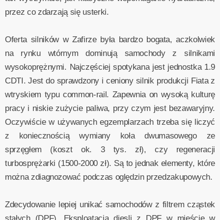
przez co zdarzają się usterki.
Oferta silników w Zafirze była bardzo bogata, aczkolwiek
na rynku wtórnym dominują samochody z silnikami
wysokoprężnymi. Najczęściej spotykana jest jednostka 1.9
CDTI. Jest do sprawdzony i ceniony silnik produkcji Fiata z
wtryskiem typu common-rail. Zapewnia on wysoką kulturę
pracy i niskie zużycie paliwa, przy czym jest bezawaryjny.
Oczywiście w używanych egzemplarzach trzeba się liczyć
z koniecznością wymiany koła dwumasowego ze
sprzęgłem (koszt ok. 3 tys. zł), czy regeneracji
turbosprężarki (1500-2000 zł). Są to jednak elementy, które
można zdiagnozować podczas oględzin przedzakupowych.
Zdecydowanie lepiej unikać samochodów z filtrem cząstek
stałych (DPF). Eksploatacja diesli z DPF w mieście w