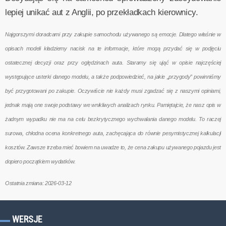
lepiej unikać aut z Anglii, po przekładkach kierownicy.
Najgorszymi doradcami przy zakupie samochodu używanego są emocje. Dlatego właśnie w
opisach modeli kładziemy nacisk na te informacje, które mogą przydać się w podjęciu
ostatecznej decyzji oraz przy oględzinach auta. Staramy się ująć w opisie najczęściej
występujące usterki danego modelu, a także podpowiedzieć, na jakie „przygody” powinniśmy
być przygotowani po zakupie. Oczywiście nie każdy musi zgadzać się z naszymi opiniami,
jednak mają one swoje podstawy we wnikliwych analizach rynku. Pamiętajcie, że nasz opis w
żadnym wypadku nie ma na celu bezkrytycznego wychwalania danego modelu. To raczej
surowa, chłodna ocena konkretnego auta, zachęcająca do równie pesymistycznej kalkulacji
kosztów. Zawsze trzeba mieć bowiem na uwadze to, że cena zakupu używanego pojazdu jest
dopiero początkiem wydatków.
Ostatnia zmiana: 2026-03-12
WERSJE