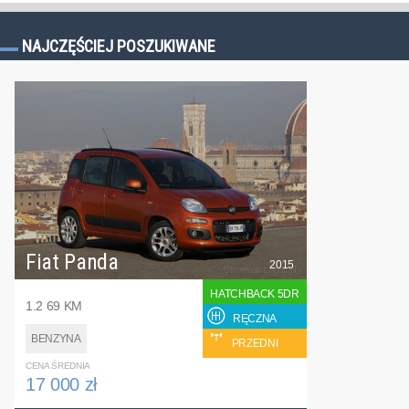
NAJCZĘŚCIEJ POSZUKIWANE
Fiat Panda
2015
HATCHBACK 5DR
1.2 69 KM
RĘCZNA
BENZYNA
PRZEDNI
CENA ŚREDNIA
17 000 zł