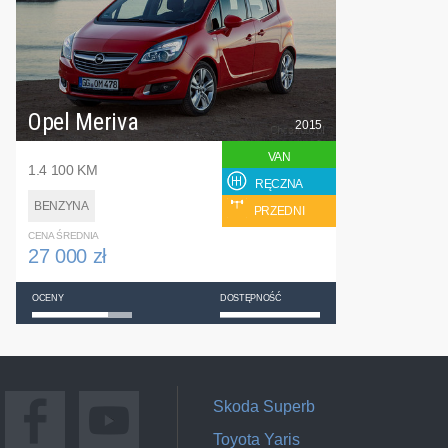
Opel Meriva
2015
VAN
1.4 100 KM
RĘCZNA
BENZYNA
PRZEDNI
CENA ŚREDNIA
27 000 zł
OCENY
DOSTĘPNOŚĆ
Skoda Superb
Toyota Yaris