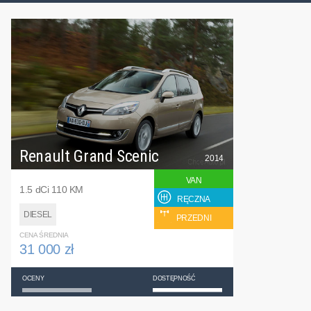
Renault Grand Scenic
2014
VAN
1.5 dCi 110 KM
RĘCZNA
DIESEL
PRZEDNI
CENA ŚREDNIA
31 000 zł
OCENY
DOSTĘPNOŚĆ