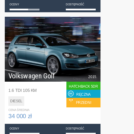
OCENY
DOSTĘPNOŚĆ
Volkswagen Golf
2015
HATCHBACK 5DR
1.6 TDI 105 KM
RĘCZNA
DIESEL
PRZEDNI
CENA ŚREDNIA
34 000 zł
OCENY
DOSTĘPNOŚĆ