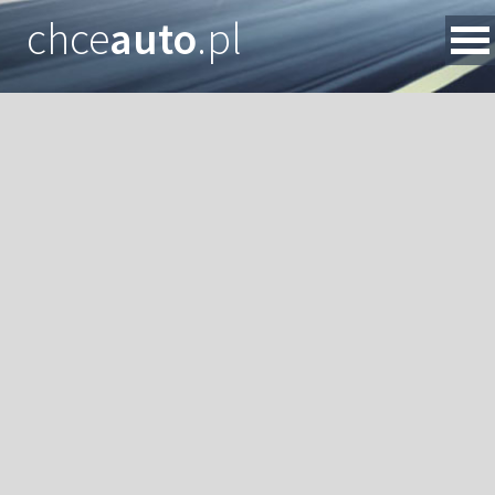
chce
auto
.pl