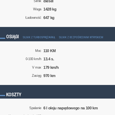
diesel
Silnik
1428 kg
Waga
647 kg
Ładowność
OSIĄGI
SILNIK Z TURBOSPRĘŻARKĄ
SILNIK Z BEZPOŚREDNIM WTRYSKIEM
110 KM
Moc
13.4 s.
0-100 km/h
179 km/h
V max
970 km
Zasięg
KOSZTY
6 l oleju napędowego na 100 km
Spalanie