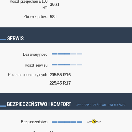
Koszt przejechania 100
36 zł
km
58 l
Zbiornik paliwa
SERWIS
Bezawaryjność
Koszt serwisu
205/55 R16
Rozmiar opon seryjnych
225/45 R17
BEZPIECZEŃSTWO I KOMFORT
CZY BEZPIECZEŃSTWO JEST WAŻNE?
Bezpieczeństwo