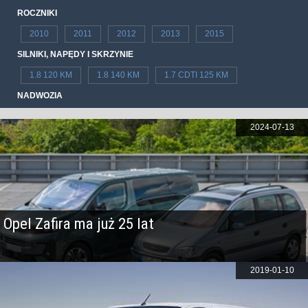
ROCZNIKI
2010
2011
2012
2013
2015
SILNIKI, NAPĘDY I SKRZYNIE
1.8 120 KM
1.8 140 KM
1.7 CDTI 125 KM
NADWOZIA
2024-07-13
Opel Zafira ma już 25 lat
2019-01-10