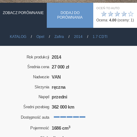
OCEŃ TO AUTO
★
★
★
★
☆
ZOBACZ PORÓWNANIE
DODAJ DO
PORÓWNANIA
Ocena:
4.00
(oceny:
1
)
KATALOG
Opel
Zafira
2014
1.7 CDTI
2014
Rok produkcji
27 000 zł
Średnia cena
VAN
Nadwozie
ręczna
Skrzynia
przedni
Napęd
362 000 km
Średni przebieg
Dostępność auta
3
1686 cm
Pojemność