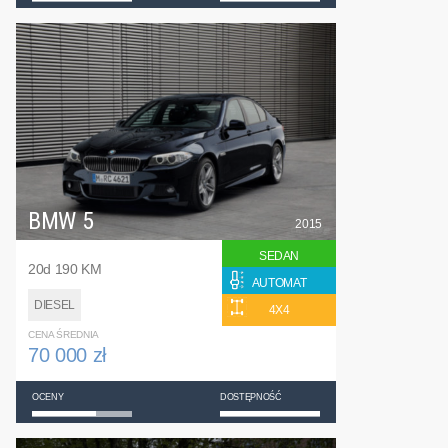
BMW 5
2015
SEDAN
20d 190 KM
AUTOMAT
DIESEL
4X4
CENA ŚREDNIA
70 000 zł
OCENY
DOSTĘPNOŚĆ