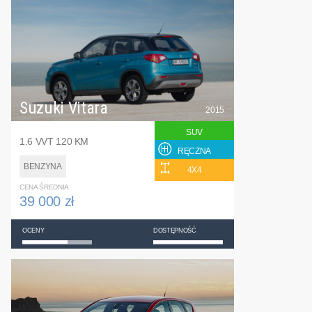
Suzuki Vitara
2015
SUV
1.6 VVT 120 KM
RĘCZNA
BENZYNA
4X4
CENA ŚREDNIA
39 000 zł
OCENY
DOSTĘPNOŚĆ