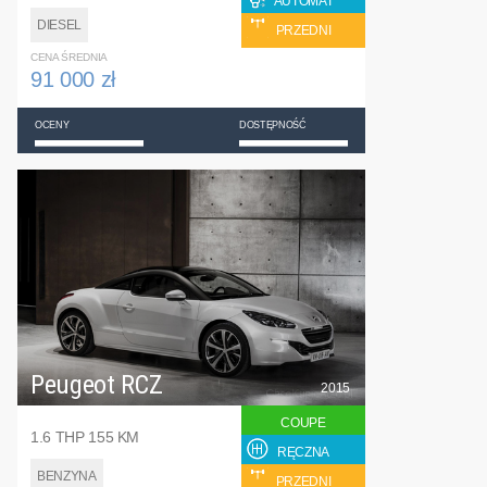
AUTOMAT
DIESEL
PRZEDNI
CENA ŚREDNIA
91 000 zł
OCENY
DOSTĘPNOŚĆ
Peugeot RCZ
2015
COUPE
1.6 THP 155 KM
RĘCZNA
BENZYNA
PRZEDNI