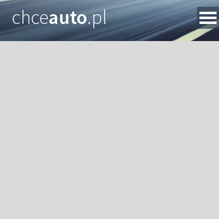
chce
auto
.pl