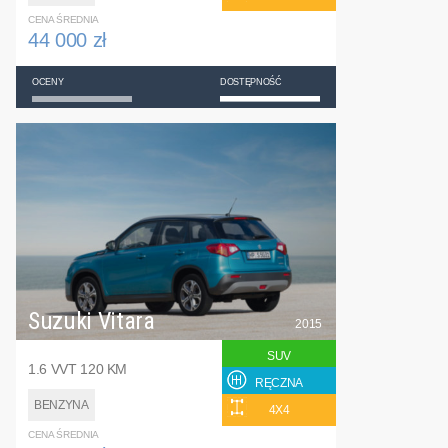
CENA ŚREDNIA
44 000 zł
OCENY
DOSTĘPNOŚĆ
Suzuki Vitara
2015
SUV
1.6 VVT 120 KM
RĘCZNA
BENZYNA
4X4
CENA ŚREDNIA