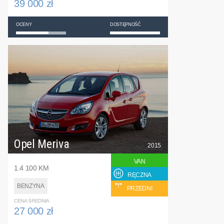
39 000 zł
OCENY
DOSTĘPNOŚĆ
Opel Meriva
2015
VAN
1.4 100 KM
RĘCZNA
BENZYNA
PRZEDNI
CENA ŚREDNIA
27 000 zł