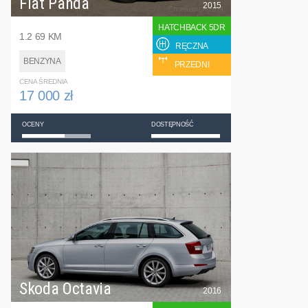
Fiat Panda
2015
HATCHBACK 5DR
1.2 69 KM
RĘCZNA
BENZYNA
PRZEDNI
CENA ŚREDNIA
17 000 zł
OCENY
DOSTĘPNOŚĆ
Skoda Octavia
2016