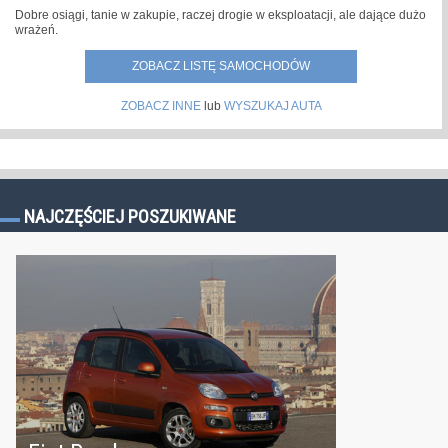
Dobre osiągi, tanie w zakupie, raczej drogie w eksploatacji, ale dające dużo
wrażeń.
ZOBACZ LISTĘ SAMOCHODÓW
ZOBACZ INNE
lub
WYSZUKAJ AUTA
NAJCZĘŚCIEJ POSZUKIWANE