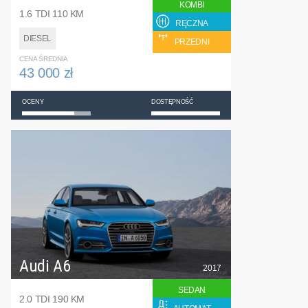
KOMBI
1.6 TDI 110 KM
RĘCZNA
DIESEL
PRZEDNI
CENA ŚREDNIA
43 000 zł
OCENY
DOSTĘPNOŚĆ
Audi A6
2017
SEDAN
2.0 TDI 190 KM