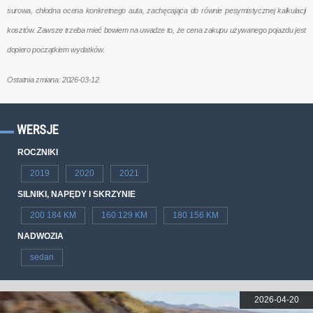
surowa, chłodna ocena konkretnego auta, zachęcająca do równie pesymistycznej kalkulacji
kosztów. Zawsze trzeba mieć bowiem na uwadze to, że cena zakupu używanego pojazdu jest
dopiero początkiem wydatków.
Ostatnia zmiana: 2026-03-12
WERSJE
ROCZNIKI
2019
2020
2021
SILNIKI, NAPĘDY I SKRZYNIE
200 184 KM
160 129 KM
180 156 KM
NADWOZIA
sedan
2026-04-20