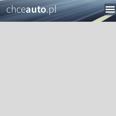
chce
auto
.pl