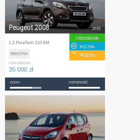
Peugeot 2008
2015
CROSSOVER
1.2 PureTech 110 KM
RĘCZNA
BENZYNA
PRZEDNI
CENA ŚREDNIA
35 000 zł
OCENY
DOSTĘPNOŚĆ