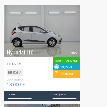
Hyundai i10
2015
HATCHBACK 5DR
1.0 66 KM
RĘCZNA
BENZYNA
PRZEDNI
CENA ŚREDNIA
18 000 zł
OCENY
DOSTĘPNOŚĆ