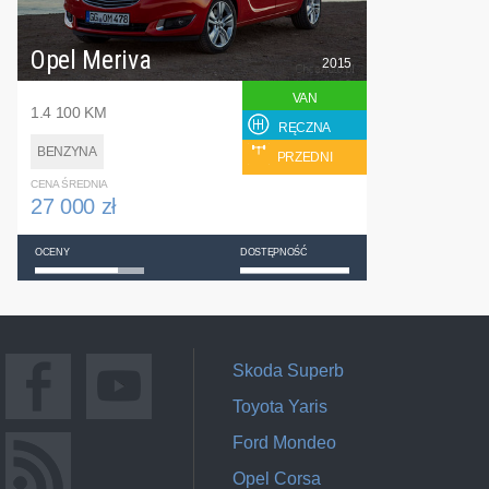
Opel Meriva
2015
VAN
1.4 100 KM
RĘCZNA
BENZYNA
PRZEDNI
CENA ŚREDNIA
27 000 zł
OCENY
DOSTĘPNOŚĆ
Skoda Superb
Toyota Yaris
Ford Mondeo
Opel Corsa