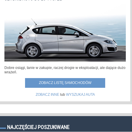
Dobre osiągi, tanie w zakupie, raczej drogie w eksploatacji, ale dające dużo
wrażeń.
ZOBACZ LISTĘ SAMOCHODÓW
ZOBACZ INNE
lub
WYSZUKAJ AUTA
NAJCZĘŚCIEJ POSZUKIWANE