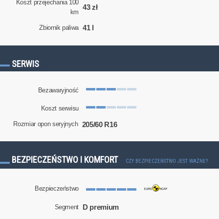
Koszt przejechania 100
43 zł
km
41 l
Zbiornik paliwa
SERWIS
Bezawaryjność
Koszt serwisu
205/60 R16
Rozmiar opon seryjnych
BEZPIECZEŃSTWO I KOMFORT
CZY BEZPIECZEŃSTWO JEST WAŻNE?
Bezpieczeństwo
D premium
Segment