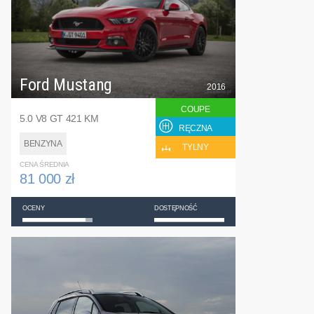
Ford Mustang
2016
COUPE
5.0 V8 GT 421 KM
RĘCZNA
BENZYNA
TYLNY
CENA ŚREDNIA
81 000 zł
OCENY
DOSTĘPNOŚĆ