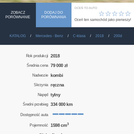
OCEŃ TO AUTO
☆
☆
☆
☆
☆
ZOBACZ
DODAJ DO
PORÓWNANIE
PORÓWNANIA
Oceń ten samochód jako pierwszy!
KATALOG
Mercedes - Benz
C-klasa
2018
200d
2018
Rok produkcji
79 000 zł
Średnia cena
kombi
Nadwozie
ręczna
Skrzynia
tylny
Napęd
334 000 km
Średni przebieg
Dostępność auta
3
1598 cm
Pojemność