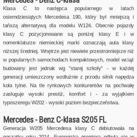
Mercedes - Benz C-klasa
Klasa C to następca popularnego w latach
osiemdziesiątych Mercedesa 190, który był mniejszą i
tańszą alternatywą dla modelu W124. Obecnie pojazdy
klasy C pozycjonowane są poniżej klasy E i w
nomenklaturze niemieckiej marki oznaczają auta klasy
niższej średniej. Wnętrze jest niewiele przestronniejsze niż
w popularnych samochodach kompaktowych, model wciąż
budowany jest jednak wg "starej szkoły" - w każdej
generacji umieszczony wzdłużnie z przodu silnik napędza
koła tylne. Na tle rynkowych konkurentów na pochwałę
zasługuje wysoki prestiż, komfort i - za wyjątkiem
typoszeregu W202 - wysoki poziom bezpieczeństwa.
Mercedes - Benz C-klasa S205 FL
Generacja W205 Mercedesa klasy C debiutowała na
początku roku 2014. Europejska premiera odbyła się w