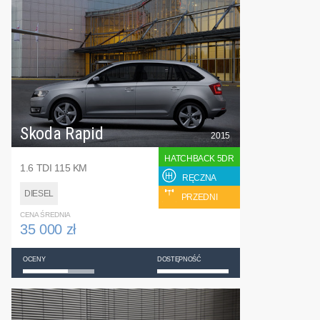
Skoda Rapid
2015
HATCHBACK 5DR
1.6 TDI 115 KM
RĘCZNA
DIESEL
PRZEDNI
CENA ŚREDNIA
35 000 zł
OCENY
DOSTĘPNOŚĆ