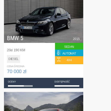
BMW 5
2015
SEDAN
20d 190 KM
AUTOMAT
DIESEL
4X4
CENA ŚREDNIA
70 000 zł
OCENY
DOSTĘPNOŚĆ