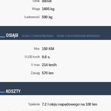
diesel
Silnik
1605 kg
Waga
590 kg
Ładowność
OSIĄGI
SILNIK Z TURBOSPRĘŻARKĄ
SILNIK Z BEZPOŚREDNIM WTRYSKIEM
150 KM
Moc
9.8 s.
0-100 km/h
214 km/h
V max
570 km
Zasięg
KOSZTY
7.2 l oleju napędowego na 100 km
Spalanie